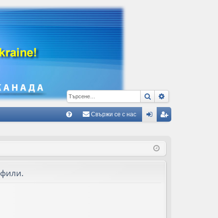
Търсене
Разширено тъ
Свържи се с нас
Б
В
ле
ег
ъ
з
ис
пр
тр
офили.
ос
ац
и/
ия
О
тг