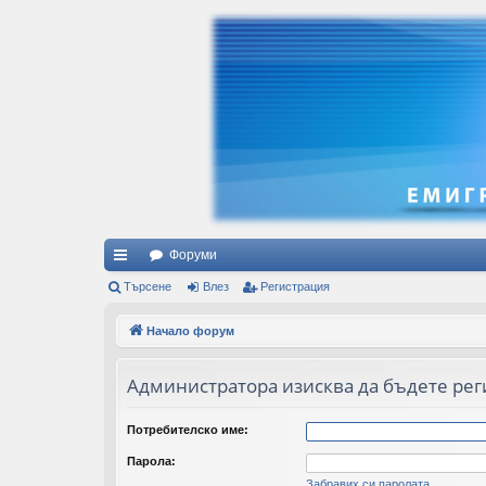
Форуми
ъ
Търсене
Влез
Регистрация
рз
Начало форум
и
Администратора изисква да бъдете реги
вр
ъз
Потребителско име:
ки
Парола:
Забравих си паролата