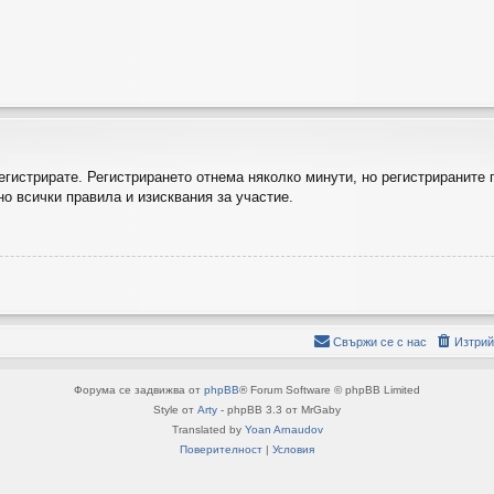
регистрирате. Регистрирането отнема няколко минути, но регистрираните
о всички правила и изисквания за участие.
Свържи се с нас
Изтрий
Форума се задвижва от
phpBB
® Forum Software © phpBB Limited
Style от
Arty
- phpBB 3.3 от MrGaby
Translated by
Yoan Arnaudov
Поверителност
|
Условия