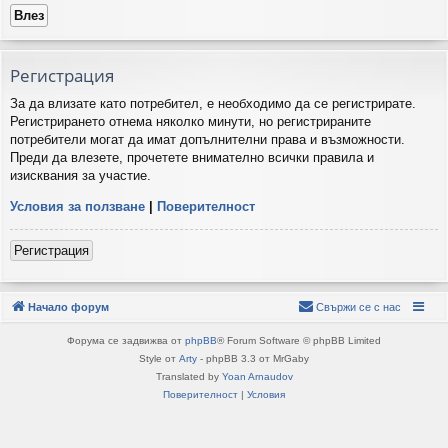
Регистрация
За да влизате като потребител, е необходимо да се регистрирате.
Регистрирането отнема няколко минути, но регистрираните
потребители могат да имат допълнителни права и възможности.
Преди да влезете, прочетете внимателно всички правила и
изисквания за участие.
Условия за ползване
|
Поверителност
Регистрация
Начало форум
Свържи се с нас
Форума се задвижва от
phpBB
® Forum Software © phpBB Limited
Style от
Arty
- phpBB 3.3 от MrGaby
Translated by
Yoan Arnaudov
Поверителност
|
Условия