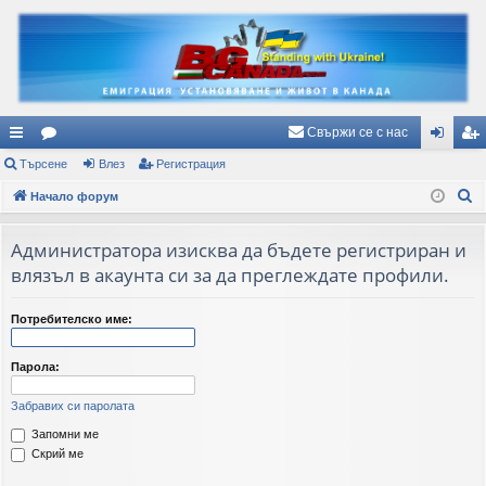
Свържи се с нас
ъ
Търсене
ор
Влез
Регистрация
ле
ег
Т
рз
Начало форум
ум
з
ис
ъ
и
и
тр
р
Администратора изисква да бъдете регистриран и
вр
ац
с
влязъл в акаунта си за да преглеждате профили.
е
ъз
ия
н
Потребителско име:
ки
е
Парола:
Забравих си паролата
Запомни ме
Скрий ме