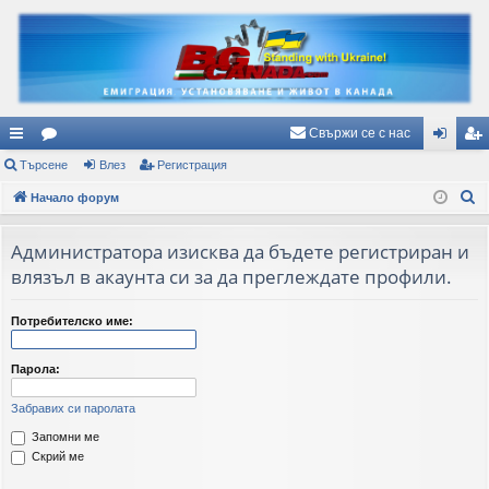
Свържи се с нас
ъ
Търсене
ор
Влез
Регистрация
ле
ег
Т
рз
Начало форум
ум
з
ис
ъ
и
и
тр
р
Администратора изисква да бъдете регистриран и
вр
ац
с
влязъл в акаунта си за да преглеждате профили.
е
ъз
ия
н
Потребителско име:
ки
е
Парола:
Забравих си паролата
Запомни ме
Скрий ме