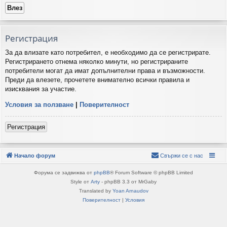
Регистрация
За да влизате като потребител, е необходимо да се регистрирате.
Регистрирането отнема няколко минути, но регистрираните
потребители могат да имат допълнителни права и възможности.
Преди да влезете, прочетете внимателно всички правила и
изисквания за участие.
Условия за ползване
|
Поверителност
Регистрация
Начало форум
Свържи се с нас
Форума се задвижва от
phpBB
® Forum Software © phpBB Limited
Style от
Arty
- phpBB 3.3 от MrGaby
Translated by
Yoan Arnaudov
Поверителност
|
Условия