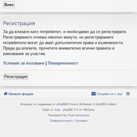
Регистрация
За да влизате като потребител, е необходимо да се регистрирате.
Регистрирането отнема няколко минути, но регистрираните
потребители могат да имат допълнителни права и възможности.
Преди да влезете, прочетете внимателно всички правила и
изисквания за участие.
Условия за ползване
|
Поверителност
Регистрация
Начало форум
Свържи се с нас
Форума се задвижва от
phpBB
® Forum Software © phpBB Limited
Style от
Arty
- phpBB 3.3 от MrGaby
Translated by
Yoan Arnaudov
Поверителност
|
Условия