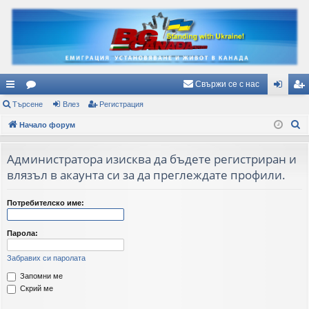
Свържи се с нас
ъ
Търсене
ор
Влез
Регистрация
ле
ег
Т
рз
Начало форум
ум
з
ис
ъ
и
и
тр
р
Администратора изисква да бъдете регистриран и
вр
ац
с
влязъл в акаунта си за да преглеждате профили.
е
ъз
ия
н
Потребителско име:
ки
е
Парола:
Забравих си паролата
Запомни ме
Скрий ме