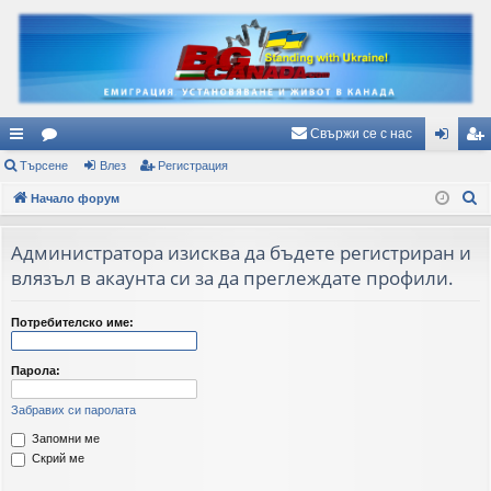
Свържи се с нас
ъ
Търсене
ор
Влез
Регистрация
ле
ег
Т
рз
Начало форум
ум
з
ис
ъ
и
и
тр
р
Администратора изисква да бъдете регистриран и
вр
ац
с
влязъл в акаунта си за да преглеждате профили.
е
ъз
ия
н
Потребителско име:
ки
е
Парола:
Забравих си паролата
Запомни ме
Скрий ме