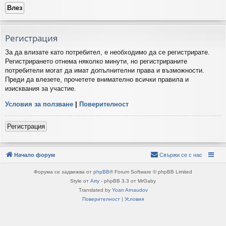
Регистрация
За да влизате като потребител, е необходимо да се регистрирате.
Регистрирането отнема няколко минути, но регистрираните
потребители могат да имат допълнителни права и възможности.
Преди да влезете, прочетете внимателно всички правила и
изисквания за участие.
Условия за ползване
|
Поверителност
Регистрация
Начало форум
Свържи се с нас
Форума се задвижва от
phpBB
® Forum Software © phpBB Limited
Style от
Arty
- phpBB 3.3 от MrGaby
Translated by
Yoan Arnaudov
Поверителност
|
Условия