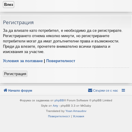
Регистрация
За да влизате като потребител, е необходимо да се регистрирате.
Регистрирането отнема няколко минути, но регистрираните
потребители могат да имат допълнителни права и възможности.
Преди да влезете, прочетете внимателно всички правила и
изисквания за участие.
Условия за ползване
|
Поверителност
Регистрация
Начало форум
Свържи се с нас
Форума се задвижва от
phpBB
® Forum Software © phpBB Limited
Style от
Arty
- phpBB 3.3 от MrGaby
Translated by
Yoan Arnaudov
Поверителност
|
Условия