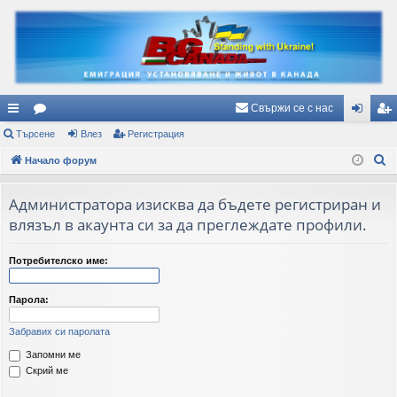
Свържи се с нас
ъ
Търсене
ор
Влез
Регистрация
ле
ег
Т
рз
Начало форум
ум
з
ис
ъ
и
и
тр
р
Администратора изисква да бъдете регистриран и
вр
ац
с
влязъл в акаунта си за да преглеждате профили.
е
ъз
ия
н
Потребителско име:
ки
е
Парола:
Забравих си паролата
Запомни ме
Скрий ме