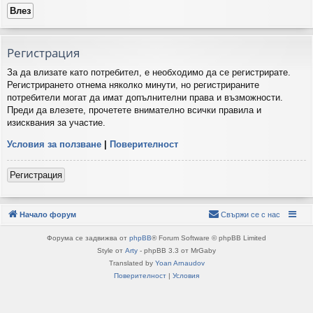
Регистрация
За да влизате като потребител, е необходимо да се регистрирате.
Регистрирането отнема няколко минути, но регистрираните
потребители могат да имат допълнителни права и възможности.
Преди да влезете, прочетете внимателно всички правила и
изисквания за участие.
Условия за ползване
|
Поверителност
Регистрация
Начало форум
Свържи се с нас
Форума се задвижва от
phpBB
® Forum Software © phpBB Limited
Style от
Arty
- phpBB 3.3 от MrGaby
Translated by
Yoan Arnaudov
Поверителност
|
Условия