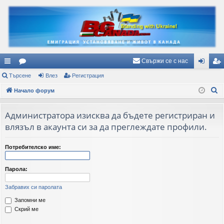
Свържи се с нас
ъ
Търсене
ор
Влез
Регистрация
ле
ег
Т
рз
Начало форум
ум
з
ис
ъ
и
и
тр
р
Администратора изисква да бъдете регистриран и
вр
ац
с
влязъл в акаунта си за да преглеждате профили.
е
ъз
ия
н
Потребителско име:
ки
е
Парола:
Забравих си паролата
Запомни ме
Скрий ме