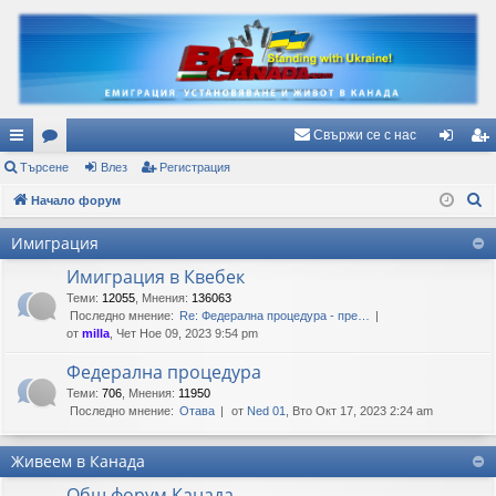
Свържи се с нас
ъ
Търсене
ор
Влез
Регистрация
ле
ег
Т
рз
Начало форум
ум
з
ис
ъ
и
и
тр
Имиграция
р
вр
ац
Имиграция в Квебек
с
е
Теми
:
12055
,
Мнения
:
136063
ъз
ия
Последно мнение:
Re: Федерална процедура - пре…
н
ки
от
milla
, Чет Ное 09, 2023 9:54 pm
е
Федерална процедура
Теми
:
706
,
Мнения
:
11950
Последно мнение:
Отава
от
Ned 01
, Вто Окт 17, 2023 2:24 am
Живеем в Канада
Общ форум Канада