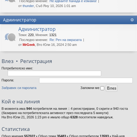
Последно мнение:
Не идвайте! Канада е измама!
от
thunder
, Съб Яну 10, 2026 1:01 am
Администратор
Администратор
Теми
:
220
,
Мнения
:
1321
Последно мнение:
Re: Реч на омразата
от
MrGeek
, Вто Юли 16, 2024 2:50 am
Влез
•
Регистрация
Потребителско име:
Парола:
Забравих си паролата
Запомни ме
Кой е на линия
В момента има
944
потребителя на линия :: 4 регистрирани, 0 скрити и 940 госта
(базирано на потребителската активност през последната 5 минути)
На Вто Юли 21, 2026 1:23 pm е имало общо
6328
посетители наведнъж.
Статистика
Общо мнения
557022
• Общо теми
35483
• Общо потребители
13593
• Най-нов