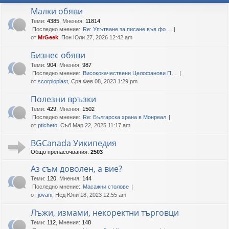
Малки обяви
Теми
:
4385
,
Мнения
:
11814
Последно мнение:
Re: Упътване за писане във фо…
от
MrGeek
, Пон Юли 27, 2026 12:42 am
Бизнес обяви
Теми
:
904
,
Мнения
:
987
Последно мнение:
Висококачествени Целофанови П…
от
scorpioplast
, Сря Фев 08, 2023 1:29 pm
Полезни връзки
Теми
:
429
,
Мнения
:
1502
Последно мнение:
Re: Българска храна в Монреал
от
pticheto
, Съб Мар 22, 2025 11:17 am
BGCanada Уикипедия
Общо пренасочвания:
2503
Аз съм доволен, а вие?
Теми
:
120
,
Мнения
:
144
Последно мнение:
Масажни столове
от
jovani
, Нед Юни 18, 2023 12:55 am
Лъжи, измами, некоректни търговци
Теми
:
112
,
Мнения
:
148