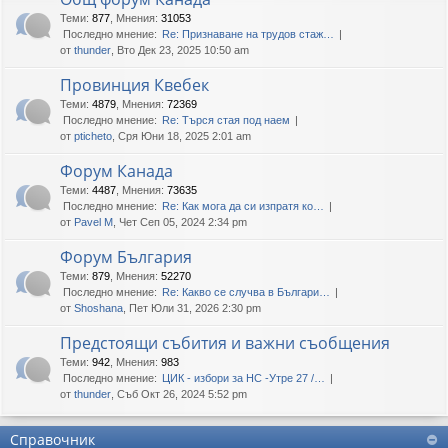
Теми
:
877
,
Мнения
:
31053
Последно мнение:
Re: Признаване на трудов стаж…
от
thunder
, Вто Дек 23, 2025 10:50 am
Провинция Квебек
Теми
:
4879
,
Мнения
:
72369
Последно мнение:
Re: Търся стая под наем
от
pticheto
, Сря Юни 18, 2025 2:01 am
Форум Канада
Теми
:
4487
,
Мнения
:
73635
Последно мнение:
Re: Как мога да си изпратя ко…
от
Pavel M
, Чет Сеп 05, 2024 2:34 pm
Форум България
Теми
:
879
,
Мнения
:
52270
Последно мнение:
Re: Какво се случва в Българи…
от
Shoshana
, Пет Юли 31, 2026 2:30 pm
Предстоящи събития и важни съобщения
Теми
:
942
,
Мнения
:
983
Последно мнение:
ЦИК - избори за НС -Утре 27 /…
от
thunder
, Съб Окт 26, 2024 5:52 pm
Справочник