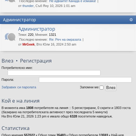
Последно мнение:
Не идвайте! Канада е измама!
от
thunder
, Съб Яну 10, 2026 1:01 am
Администратор
Администратор
Теми
:
220
,
Мнения
:
1321
Последно мнение:
Re: Реч на омразата
от
MrGeek
, Вто Юли 16, 2024 2:50 am
Влез
•
Регистрация
Потребителско име:
Парола:
Забравих си паролата
Запомни ме
Кой е на линия
В момента има
1808
потребителя на линия :: 5 регистрирани, 0 скрити и 1803 госта
(базирано на потребителската активност през последната 5 минути)
На Вто Юли 21, 2026 1:23 pm е имало общо
6328
посетители наведнъж.
Статистика
Общо мнения
557022
• Общо теми
35483
• Общо потребители
13593
• Най-нов