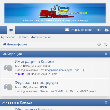
Свържи се с нас
ъ
Търсене
ор
Влез
Регистрация
ле
ег
Т
рз
Начало форум
ум
з
ис
ъ
и
и
тр
Имиграция
р
вр
ац
Имиграция в Квебек
с
е
Теми
:
12055
,
Мнения
:
136063
ъз
ия
Последно мнение:
Re: Федерална процедура - пре…
н
ки
от
milla
, Чет Ное 09, 2023 9:54 pm
е
Федерална процедура
Теми
:
706
,
Мнения
:
11950
Последно мнение:
Отава
от
Ned 01
, Вто Окт 17, 2023 2:24 am
Живеем в Канада
Общ форум Канада