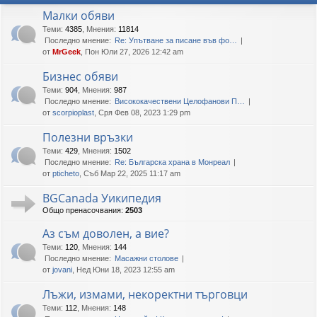
Малки обяви
Теми
:
4385
,
Мнения
:
11814
Последно мнение:
Re: Упътване за писане във фо…
от
MrGeek
, Пон Юли 27, 2026 12:42 am
Бизнес обяви
Теми
:
904
,
Мнения
:
987
Последно мнение:
Висококачествени Целофанови П…
от
scorpioplast
, Сря Фев 08, 2023 1:29 pm
Полезни връзки
Теми
:
429
,
Мнения
:
1502
Последно мнение:
Re: Българска храна в Монреал
от
pticheto
, Съб Мар 22, 2025 11:17 am
BGCanada Уикипедия
Общо пренасочвания:
2503
Аз съм доволен, а вие?
Теми
:
120
,
Мнения
:
144
Последно мнение:
Масажни столове
от
jovani
, Нед Юни 18, 2023 12:55 am
Лъжи, измами, некоректни търговци
Теми
:
112
,
Мнения
:
148