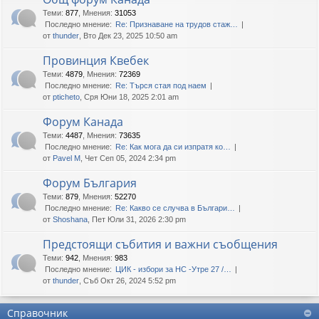
Теми
:
877
,
Мнения
:
31053
Последно мнение:
Re: Признаване на трудов стаж…
от
thunder
, Вто Дек 23, 2025 10:50 am
Провинция Квебек
Теми
:
4879
,
Мнения
:
72369
Последно мнение:
Re: Търся стая под наем
от
pticheto
, Сря Юни 18, 2025 2:01 am
Форум Канада
Теми
:
4487
,
Мнения
:
73635
Последно мнение:
Re: Как мога да си изпратя ко…
от
Pavel M
, Чет Сеп 05, 2024 2:34 pm
Форум България
Теми
:
879
,
Мнения
:
52270
Последно мнение:
Re: Какво се случва в Българи…
от
Shoshana
, Пет Юли 31, 2026 2:30 pm
Предстоящи събития и важни съобщения
Теми
:
942
,
Мнения
:
983
Последно мнение:
ЦИК - избори за НС -Утре 27 /…
от
thunder
, Съб Окт 26, 2024 5:52 pm
Справочник