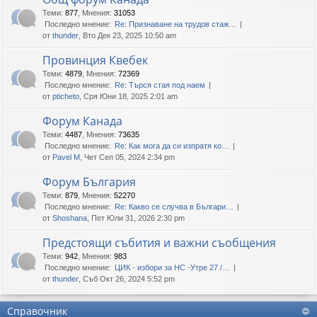
Теми
:
877
,
Мнения
:
31053
Последно мнение:
Re: Признаване на трудов стаж…
от
thunder
, Вто Дек 23, 2025 10:50 am
Провинция Квебек
Теми
:
4879
,
Мнения
:
72369
Последно мнение:
Re: Търся стая под наем
от
pticheto
, Сря Юни 18, 2025 2:01 am
Форум Канада
Теми
:
4487
,
Мнения
:
73635
Последно мнение:
Re: Как мога да си изпратя ко…
от
Pavel M
, Чет Сеп 05, 2024 2:34 pm
Форум България
Теми
:
879
,
Мнения
:
52270
Последно мнение:
Re: Какво се случва в Българи…
от
Shoshana
, Пет Юли 31, 2026 2:30 pm
Предстоящи събития и важни съобщения
Теми
:
942
,
Мнения
:
983
Последно мнение:
ЦИК - избори за НС -Утре 27 /…
от
thunder
, Съб Окт 26, 2024 5:52 pm
Справочник