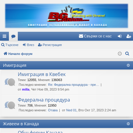
Свържи се с нас
ъ
Търсене
ор
Влез
Регистрация
ле
ег
Т
рз
Начало форум
ум
з
ис
ъ
и
и
тр
Имиграция
р
вр
ац
Имиграция в Квебек
с
е
Теми
:
12055
,
Мнения
:
136063
ъз
ия
Последно мнение:
Re: Федерална процедура - пре…
н
ки
от
milla
, Чет Ное 09, 2023 9:54 pm
е
Федерална процедура
Теми
:
706
,
Мнения
:
11950
Последно мнение:
Отава
от
Ned 01
, Вто Окт 17, 2023 2:24 am
Живеем в Канада
Общ форум Канада