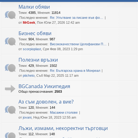
Малки обяви
Теми
:
4385
,
Мнения
:
11814
Последно мнение:
Re: Упътване за писане във фо…
от
MrGeek
, Пон Юли 27, 2026 12:42 am
Бизнес обяви
Теми
:
904
,
Мнения
:
987
Последно мнение:
Висококачествени Целофанови П…
от
scorpioplast
, Сря Фев 08, 2023 1:29 pm
Полезни връзки
Теми
:
429
,
Мнения
:
1502
Последно мнение:
Re: Българска храна в Монреал
от
pticheto
, Съб Мар 22, 2025 11:17 am
BGCanada Уикипедия
Общо пренасочвания:
2503
Аз съм доволен, а вие?
Теми
:
120
,
Мнения
:
144
Последно мнение:
Масажни столове
от
jovani
, Нед Юни 18, 2023 12:55 am
Лъжи, измами, некоректни търговци
Теми
:
112
,
Мнения
:
148