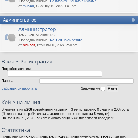
Последно мнение:
Не идвайте! Канада е измама!
от
thunder
, Съб Яну 10, 2026 1:01 am
Администратор
Администратор
Теми
:
220
,
Мнения
:
1321
Последно мнение:
Re: Реч на омразата
от
MrGeek
, Вто Юли 16, 2024 2:50 am
Влез
•
Регистрация
Потребителско име:
Парола:
Забравих си паролата
Запомни ме
Кой е на линия
В момента има
206
потребителя на линия :: 3 регистрирани, 0 скрити и 203 госта
(базирано на потребителската активност през последната 5 минути)
На Вто Юли 21, 2026 1:23 pm е имало общо
6328
посетители наведнъж.
Статистика
Общо мнения
557022
• Общо теми
35483
• Общо потребители
13593
• Най-нов