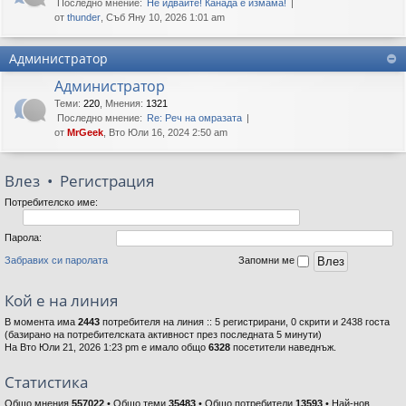
Последно мнение:
Не идвайте! Канада е измама!
от
thunder
, Съб Яну 10, 2026 1:01 am
Администратор
Администратор
Теми
:
220
,
Мнения
:
1321
Последно мнение:
Re: Реч на омразата
от
MrGeek
, Вто Юли 16, 2024 2:50 am
Влез
•
Регистрация
Потребителско име:
Парола:
Забравих си паролата
Запомни ме
Кой е на линия
В момента има
2443
потребителя на линия :: 5 регистрирани, 0 скрити и 2438 госта
(базирано на потребителската активност през последната 5 минути)
На Вто Юли 21, 2026 1:23 pm е имало общо
6328
посетители наведнъж.
Статистика
Общо мнения
557022
• Общо теми
35483
• Общо потребители
13593
• Най-нов