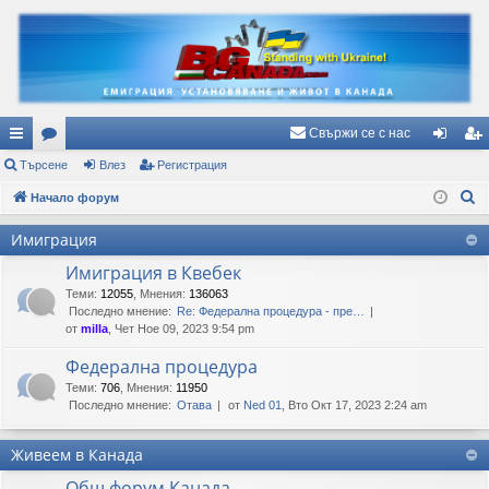
Свържи се с нас
ъ
Търсене
ор
Влез
Регистрация
ле
ег
Т
рз
Начало форум
ум
з
ис
ъ
и
и
тр
Имиграция
р
вр
ац
Имиграция в Квебек
с
е
Теми
:
12055
,
Мнения
:
136063
ъз
ия
Последно мнение:
Re: Федерална процедура - пре…
н
ки
от
milla
, Чет Ное 09, 2023 9:54 pm
е
Федерална процедура
Теми
:
706
,
Мнения
:
11950
Последно мнение:
Отава
от
Ned 01
, Вто Окт 17, 2023 2:24 am
Живеем в Канада
Общ форум Канада