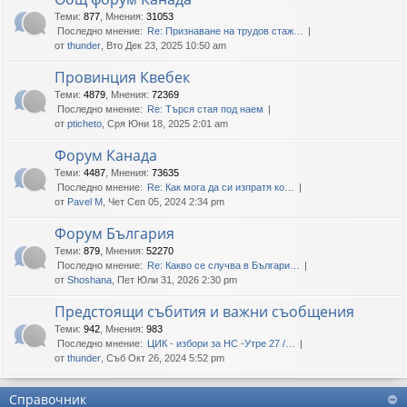
Теми
:
877
,
Мнения
:
31053
Последно мнение:
Re: Признаване на трудов стаж…
от
thunder
, Вто Дек 23, 2025 10:50 am
Провинция Квебек
Теми
:
4879
,
Мнения
:
72369
Последно мнение:
Re: Търся стая под наем
от
pticheto
, Сря Юни 18, 2025 2:01 am
Форум Канада
Теми
:
4487
,
Мнения
:
73635
Последно мнение:
Re: Как мога да си изпратя ко…
от
Pavel M
, Чет Сеп 05, 2024 2:34 pm
Форум България
Теми
:
879
,
Мнения
:
52270
Последно мнение:
Re: Какво се случва в Българи…
от
Shoshana
, Пет Юли 31, 2026 2:30 pm
Предстоящи събития и важни съобщения
Теми
:
942
,
Мнения
:
983
Последно мнение:
ЦИК - избори за НС -Утре 27 /…
от
thunder
, Съб Окт 26, 2024 5:52 pm
Справочник