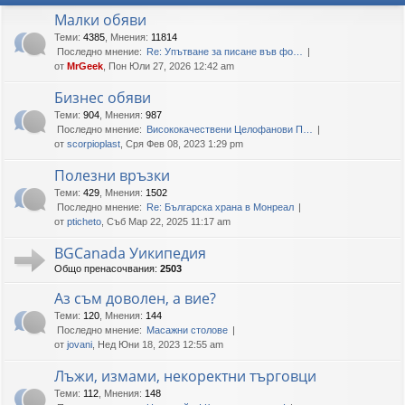
Малки обяви
Теми
:
4385
,
Мнения
:
11814
Последно мнение:
Re: Упътване за писане във фо…
от
MrGeek
, Пон Юли 27, 2026 12:42 am
Бизнес обяви
Теми
:
904
,
Мнения
:
987
Последно мнение:
Висококачествени Целофанови П…
от
scorpioplast
, Сря Фев 08, 2023 1:29 pm
Полезни връзки
Теми
:
429
,
Мнения
:
1502
Последно мнение:
Re: Българска храна в Монреал
от
pticheto
, Съб Мар 22, 2025 11:17 am
BGCanada Уикипедия
Общо пренасочвания:
2503
Аз съм доволен, а вие?
Теми
:
120
,
Мнения
:
144
Последно мнение:
Масажни столове
от
jovani
, Нед Юни 18, 2023 12:55 am
Лъжи, измами, некоректни търговци
Теми
:
112
,
Мнения
:
148