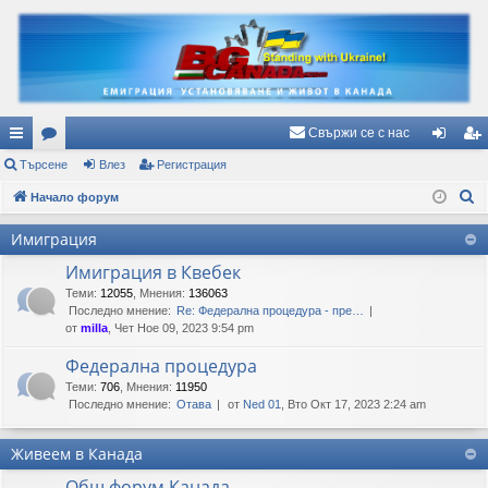
Свържи се с нас
ъ
Търсене
ор
Влез
Регистрация
ле
ег
Т
рз
Начало форум
ум
з
ис
ъ
и
и
тр
Имиграция
р
вр
ац
Имиграция в Квебек
с
е
Теми
:
12055
,
Мнения
:
136063
ъз
ия
Последно мнение:
Re: Федерална процедура - пре…
н
ки
от
milla
, Чет Ное 09, 2023 9:54 pm
е
Федерална процедура
Теми
:
706
,
Мнения
:
11950
Последно мнение:
Отава
от
Ned 01
, Вто Окт 17, 2023 2:24 am
Живеем в Канада
Общ форум Канада