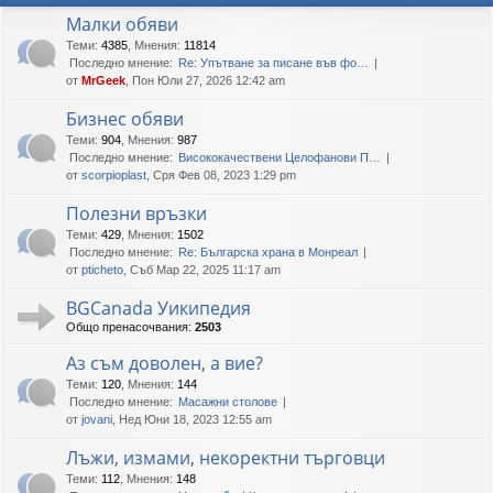
Малки обяви
Теми
:
4385
,
Мнения
:
11814
Последно мнение:
Re: Упътване за писане във фо…
от
MrGeek
, Пон Юли 27, 2026 12:42 am
Бизнес обяви
Теми
:
904
,
Мнения
:
987
Последно мнение:
Висококачествени Целофанови П…
от
scorpioplast
, Сря Фев 08, 2023 1:29 pm
Полезни връзки
Теми
:
429
,
Мнения
:
1502
Последно мнение:
Re: Българска храна в Монреал
от
pticheto
, Съб Мар 22, 2025 11:17 am
BGCanada Уикипедия
Общо пренасочвания:
2503
Аз съм доволен, а вие?
Теми
:
120
,
Мнения
:
144
Последно мнение:
Масажни столове
от
jovani
, Нед Юни 18, 2023 12:55 am
Лъжи, измами, некоректни търговци
Теми
:
112
,
Мнения
:
148