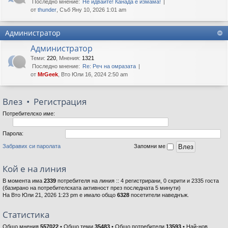
Последно мнение:
Не идвайте! Канада е измама!
от
thunder
, Съб Яну 10, 2026 1:01 am
Администратор
Администратор
Теми
:
220
,
Мнения
:
1321
Последно мнение:
Re: Реч на омразата
от
MrGeek
, Вто Юли 16, 2024 2:50 am
Влез
•
Регистрация
Потребителско име:
Парола:
Забравих си паролата
Запомни ме
Кой е на линия
В момента има
2339
потребителя на линия :: 4 регистрирани, 0 скрити и 2335 госта
(базирано на потребителската активност през последната 5 минути)
На Вто Юли 21, 2026 1:23 pm е имало общо
6328
посетители наведнъж.
Статистика
Общо мнения
557022
• Общо теми
35483
• Общо потребители
13593
• Най-нов