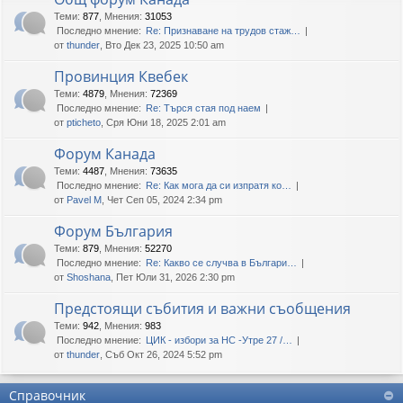
Теми
:
877
,
Мнения
:
31053
Последно мнение:
Re: Признаване на трудов стаж…
от
thunder
, Вто Дек 23, 2025 10:50 am
Провинция Квебек
Теми
:
4879
,
Мнения
:
72369
Последно мнение:
Re: Търся стая под наем
от
pticheto
, Сря Юни 18, 2025 2:01 am
Форум Канада
Теми
:
4487
,
Мнения
:
73635
Последно мнение:
Re: Как мога да си изпратя ко…
от
Pavel M
, Чет Сеп 05, 2024 2:34 pm
Форум България
Теми
:
879
,
Мнения
:
52270
Последно мнение:
Re: Какво се случва в Българи…
от
Shoshana
, Пет Юли 31, 2026 2:30 pm
Предстоящи събития и важни съобщения
Теми
:
942
,
Мнения
:
983
Последно мнение:
ЦИК - избори за НС -Утре 27 /…
от
thunder
, Съб Окт 26, 2024 5:52 pm
Справочник