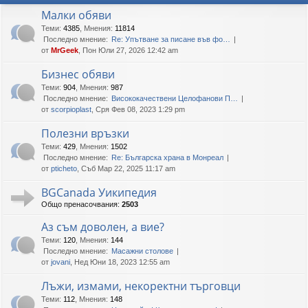
Малки обяви
Теми
:
4385
,
Мнения
:
11814
Последно мнение:
Re: Упътване за писане във фо…
от
MrGeek
, Пон Юли 27, 2026 12:42 am
Бизнес обяви
Теми
:
904
,
Мнения
:
987
Последно мнение:
Висококачествени Целофанови П…
от
scorpioplast
, Сря Фев 08, 2023 1:29 pm
Полезни връзки
Теми
:
429
,
Мнения
:
1502
Последно мнение:
Re: Българска храна в Монреал
от
pticheto
, Съб Мар 22, 2025 11:17 am
BGCanada Уикипедия
Общо пренасочвания:
2503
Аз съм доволен, а вие?
Теми
:
120
,
Мнения
:
144
Последно мнение:
Масажни столове
от
jovani
, Нед Юни 18, 2023 12:55 am
Лъжи, измами, некоректни търговци
Теми
:
112
,
Мнения
:
148