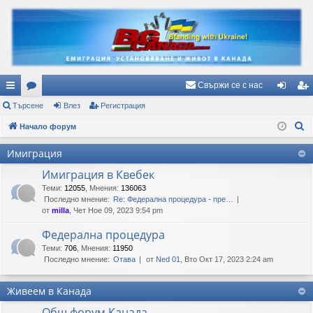
Свържи се с нас
ъ
Търсене
ор
Влез
Регистрация
ле
ег
Т
рз
Начало форум
ум
з
ис
ъ
и
и
тр
Имиграция
р
вр
ац
Имиграция в Квебек
с
е
Теми
:
12055
,
Мнения
:
136063
ъз
ия
Последно мнение:
Re: Федерална процедура - пре…
н
ки
от
milla
, Чет Ное 09, 2023 9:54 pm
е
Федерална процедура
Теми
:
706
,
Мнения
:
11950
Последно мнение:
Отава
от
Ned 01
, Вто Окт 17, 2023 2:24 am
Живеем в Канада
Общ форум Канада