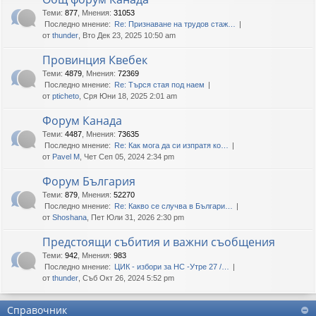
Теми
:
877
,
Мнения
:
31053
Последно мнение:
Re: Признаване на трудов стаж…
от
thunder
, Вто Дек 23, 2025 10:50 am
Провинция Квебек
Теми
:
4879
,
Мнения
:
72369
Последно мнение:
Re: Търся стая под наем
от
pticheto
, Сря Юни 18, 2025 2:01 am
Форум Канада
Теми
:
4487
,
Мнения
:
73635
Последно мнение:
Re: Как мога да си изпратя ко…
от
Pavel M
, Чет Сеп 05, 2024 2:34 pm
Форум България
Теми
:
879
,
Мнения
:
52270
Последно мнение:
Re: Какво се случва в Българи…
от
Shoshana
, Пет Юли 31, 2026 2:30 pm
Предстоящи събития и важни съобщения
Теми
:
942
,
Мнения
:
983
Последно мнение:
ЦИК - избори за НС -Утре 27 /…
от
thunder
, Съб Окт 26, 2024 5:52 pm
Справочник