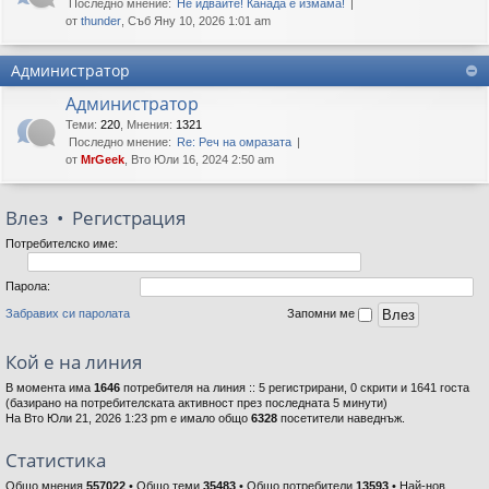
Последно мнение:
Не идвайте! Канада е измама!
от
thunder
, Съб Яну 10, 2026 1:01 am
Администратор
Администратор
Теми
:
220
,
Мнения
:
1321
Последно мнение:
Re: Реч на омразата
от
MrGeek
, Вто Юли 16, 2024 2:50 am
Влез
•
Регистрация
Потребителско име:
Парола:
Забравих си паролата
Запомни ме
Кой е на линия
В момента има
1646
потребителя на линия :: 5 регистрирани, 0 скрити и 1641 госта
(базирано на потребителската активност през последната 5 минути)
На Вто Юли 21, 2026 1:23 pm е имало общо
6328
посетители наведнъж.
Статистика
Общо мнения
557022
• Общо теми
35483
• Общо потребители
13593
• Най-нов