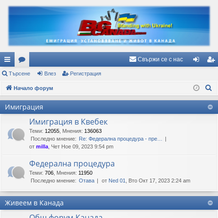
Свържи се с нас
ъ
Търсене
ор
Влез
Регистрация
ле
ег
Т
рз
Начало форум
ум
з
ис
ъ
и
и
тр
Имиграция
р
вр
ац
Имиграция в Квебек
с
е
Теми
:
12055
,
Мнения
:
136063
ъз
ия
Последно мнение:
Re: Федерална процедура - пре…
н
ки
от
milla
, Чет Ное 09, 2023 9:54 pm
е
Федерална процедура
Теми
:
706
,
Мнения
:
11950
Последно мнение:
Отава
от
Ned 01
, Вто Окт 17, 2023 2:24 am
Живеем в Канада
Общ форум Канада