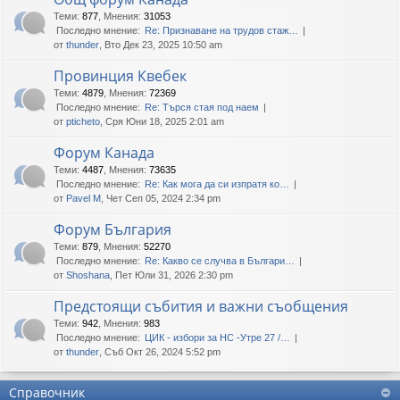
Теми
:
877
,
Мнения
:
31053
Последно мнение:
Re: Признаване на трудов стаж…
от
thunder
, Вто Дек 23, 2025 10:50 am
Провинция Квебек
Теми
:
4879
,
Мнения
:
72369
Последно мнение:
Re: Търся стая под наем
от
pticheto
, Сря Юни 18, 2025 2:01 am
Форум Канада
Теми
:
4487
,
Мнения
:
73635
Последно мнение:
Re: Как мога да си изпратя ко…
от
Pavel M
, Чет Сеп 05, 2024 2:34 pm
Форум България
Теми
:
879
,
Мнения
:
52270
Последно мнение:
Re: Какво се случва в Българи…
от
Shoshana
, Пет Юли 31, 2026 2:30 pm
Предстоящи събития и важни съобщения
Теми
:
942
,
Мнения
:
983
Последно мнение:
ЦИК - избори за НС -Утре 27 /…
от
thunder
, Съб Окт 26, 2024 5:52 pm
Справочник