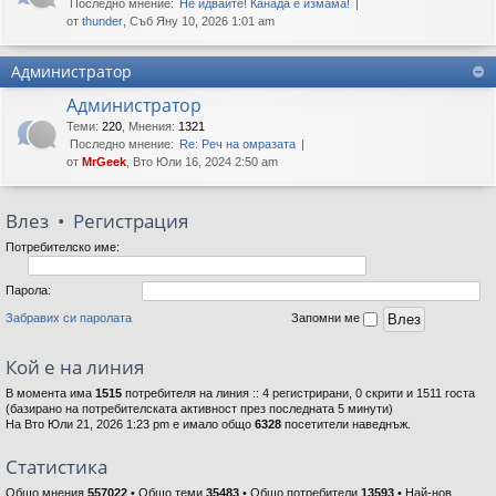
Последно мнение:
Не идвайте! Канада е измама!
от
thunder
, Съб Яну 10, 2026 1:01 am
Администратор
Администратор
Теми
:
220
,
Мнения
:
1321
Последно мнение:
Re: Реч на омразата
от
MrGeek
, Вто Юли 16, 2024 2:50 am
Влез
•
Регистрация
Потребителско име:
Парола:
Забравих си паролата
Запомни ме
Кой е на линия
В момента има
1515
потребителя на линия :: 4 регистрирани, 0 скрити и 1511 госта
(базирано на потребителската активност през последната 5 минути)
На Вто Юли 21, 2026 1:23 pm е имало общо
6328
посетители наведнъж.
Статистика
Общо мнения
557022
• Общо теми
35483
• Общо потребители
13593
• Най-нов