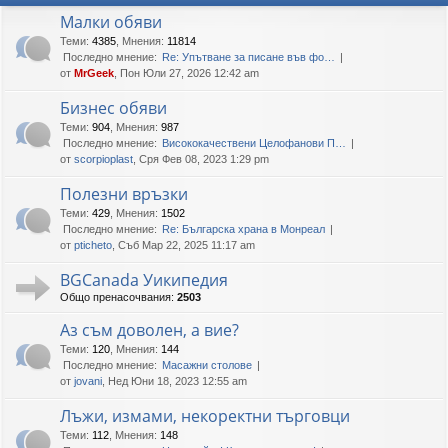
Малки обяви
Теми
:
4385
,
Мнения
:
11814
Последно мнение:
Re: Упътване за писане във фо…
от
MrGeek
, Пон Юли 27, 2026 12:42 am
Бизнес обяви
Теми
:
904
,
Мнения
:
987
Последно мнение:
Висококачествени Целофанови П…
от
scorpioplast
, Сря Фев 08, 2023 1:29 pm
Полезни връзки
Теми
:
429
,
Мнения
:
1502
Последно мнение:
Re: Българска храна в Монреал
от
pticheto
, Съб Мар 22, 2025 11:17 am
BGCanada Уикипедия
Общо пренасочвания:
2503
Аз съм доволен, а вие?
Теми
:
120
,
Мнения
:
144
Последно мнение:
Масажни столове
от
jovani
, Нед Юни 18, 2023 12:55 am
Лъжи, измами, некоректни търговци
Теми
:
112
,
Мнения
:
148