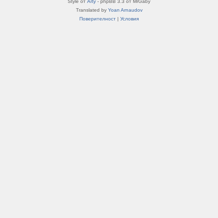
Style от
Arty
- phpBB 3.3 от MrGaby
Translated by
Yoan Arnaudov
Поверителност
|
Условия