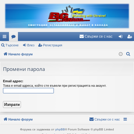
Свържи се с нас
ъ
Търсене
ор
Влез
Регистрация
ле
ег
Т
рз
Начало форум
ум
з
ис
ъ
и
и
тр
р
Промени парола
вр
ац
с
е
ъз
ия
Email адрес:
Това е email адреса, който сте въвели при регистрацията на акаунт.
н
ки
е
Начало форум
Свържи се с нас
Форума се задвижва от
phpBB
® Forum Software © phpBB Limited