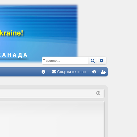
Търсене
Разширено тъ
Свържи се с нас
Б
В
ле
ег
ъ
з
ис
пр
тр
ос
ац
и/
ия
О
тг