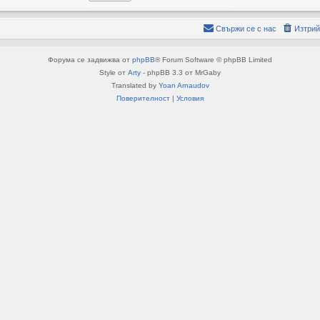
Свържи се с нас
Изтрий
Форума се задвижва от
phpBB
® Forum Software © phpBB Limited
Style от
Arty
- phpBB 3.3 от MrGaby
Translated by
Yoan Arnaudov
Поверителност
|
Условия