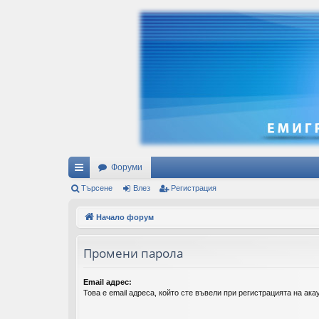
Форуми
ъ
Търсене
Влез
Регистрация
рз
Начало форум
и
Промени парола
вр
ъз
Email адрес:
Това е email адреса, който сте въвели при регистрацията на акау
ки