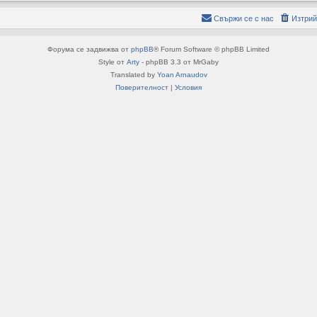
Свържи се с нас
Изтрий
Форума се задвижва от
phpBB
® Forum Software © phpBB Limited
Style от
Arty
- phpBB 3.3 от MrGaby
Translated by
Yoan Arnaudov
Поверителност
|
Условия