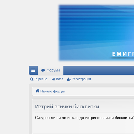
Форуми
ъ
Търсене
Влез
Регистрация
рз
Начало форум
и
Изтрий всички бисквитки
вр
ъз
Сигурен ли си че искаш да изтриеш всички бисквитки
ки