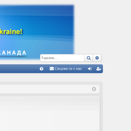
Търсене
Разширено тъ
Свържи се с нас
Б
В
ле
ег
ъ
з
ис
пр
тр
ос
ац
и/
ия
О
тг