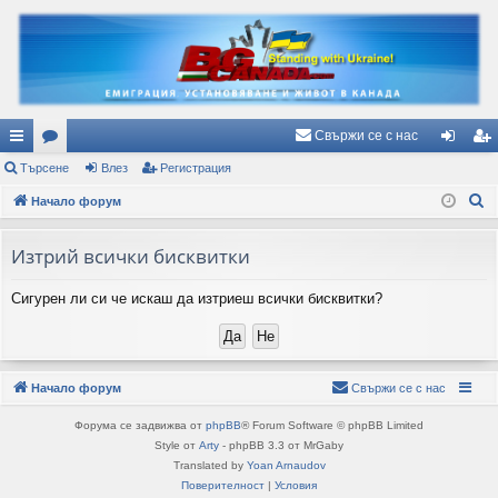
Свържи се с нас
ъ
Търсене
ор
Влез
Регистрация
ле
ег
Т
рз
Начало форум
ум
з
ис
ъ
и
и
тр
р
Изтрий всички бисквитки
вр
ац
с
Сигурен ли си че искаш да изтриеш всички бисквитки?
е
ъз
ия
н
ки
е
Начало форум
Свържи се с нас
Форума се задвижва от
phpBB
® Forum Software © phpBB Limited
Style от
Arty
- phpBB 3.3 от MrGaby
Translated by
Yoan Arnaudov
Поверителност
|
Условия