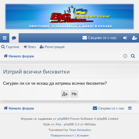
Свържи се с нас
ъ
Търсене
ор
Влез
Регистрация
ле
ег
Т
рз
Начало форум
ум
з
ис
ъ
и
и
тр
р
Изтрий всички бисквитки
вр
ац
с
Сигурен ли си че искаш да изтриеш всички бисквитки?
е
ъз
ия
н
ки
е
Начало форум
Свържи се с нас
Форума се задвижва от
phpBB
® Forum Software © phpBB Limited
Style от
Arty
- phpBB 3.3 от MrGaby
Translated by
Yoan Arnaudov
Поверителност
|
Условия