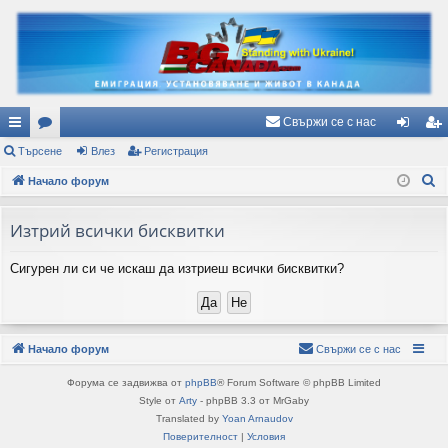
Свържи се с нас
ъ
Търсене
ор
Влез
Регистрация
ле
ег
Т
рз
Начало форум
ум
з
ис
ъ
и
и
тр
р
Изтрий всички бисквитки
вр
ац
с
Сигурен ли си че искаш да изтриеш всички бисквитки?
е
ъз
ия
н
ки
е
Начало форум
Свържи се с нас
Форума се задвижва от
phpBB
® Forum Software © phpBB Limited
Style от
Arty
- phpBB 3.3 от MrGaby
Translated by
Yoan Arnaudov
Поверителност
|
Условия