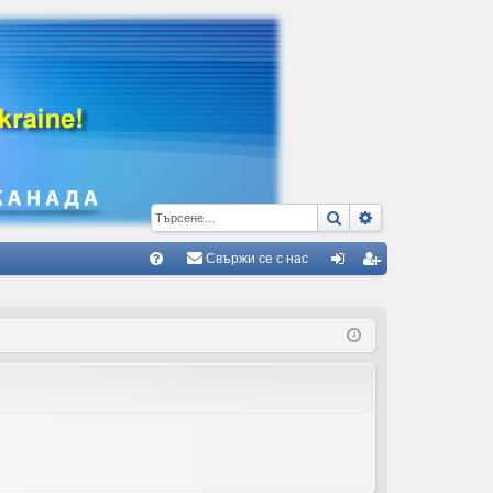
Търсене
Разширено тъ
Свържи се с нас
Б
В
ле
ег
ъ
з
ис
пр
тр
ос
ац
и/
ия
О
тг