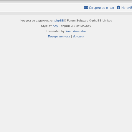
Свържи се с нас
Изтрий
Форума се задвижва от
phpBB
® Forum Software © phpBB Limited
Style от
Arty
- phpBB 3.3 от MrGaby
Translated by
Yoan Arnaudov
Поверителност
|
Условия