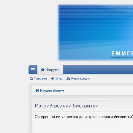
Форуми
ъ
Търсене
Влез
Регистрация
рз
Начало форум
и
Изтрий всички бисквитки
вр
ъз
Сигурен ли си че искаш да изтриеш всички бисквитки
ки