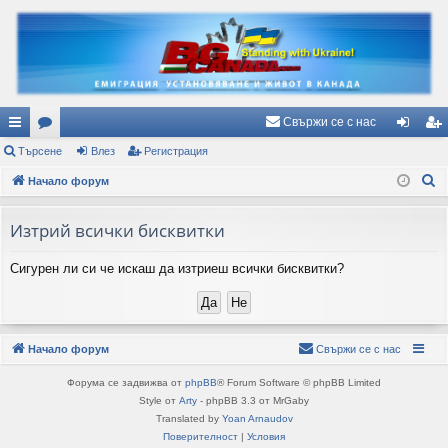
Свържи се с нас
ъ
Търсене
ор
Влез
Регистрация
ле
ег
Т
рз
Начало форум
ум
з
ис
ъ
и
и
тр
р
Изтрий всички бисквитки
вр
ац
с
Сигурен ли си че искаш да изтриеш всички бисквитки?
е
ъз
ия
н
ки
е
Начало форум
Свържи се с нас
Форума се задвижва от
phpBB
® Forum Software © phpBB Limited
Style от
Arty
- phpBB 3.3 от MrGaby
Translated by
Yoan Arnaudov
Поверителност
|
Условия