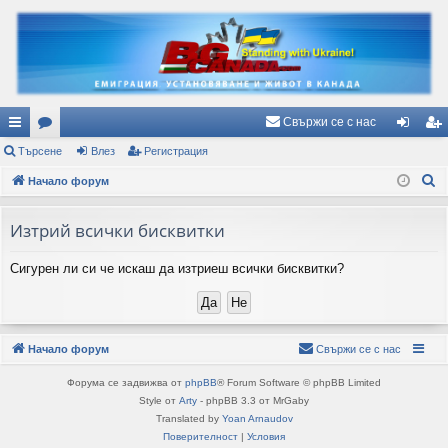
Свържи се с нас
ъ
Търсене
ор
Влез
Регистрация
ле
ег
Т
рз
Начало форум
ум
з
ис
ъ
и
и
тр
р
Изтрий всички бисквитки
вр
ац
с
Сигурен ли си че искаш да изтриеш всички бисквитки?
е
ъз
ия
н
ки
е
Начало форум
Свържи се с нас
Форума се задвижва от
phpBB
® Forum Software © phpBB Limited
Style от
Arty
- phpBB 3.3 от MrGaby
Translated by
Yoan Arnaudov
Поверителност
|
Условия