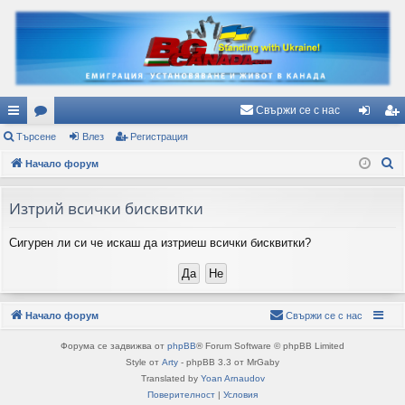
Свържи се с нас
ъ
Търсене
ор
Влез
Регистрация
ле
ег
Т
рз
Начало форум
ум
з
ис
ъ
и
и
тр
р
Изтрий всички бисквитки
вр
ац
с
Сигурен ли си че искаш да изтриеш всички бисквитки?
е
ъз
ия
н
ки
е
Начало форум
Свържи се с нас
Форума се задвижва от
phpBB
® Forum Software © phpBB Limited
Style от
Arty
- phpBB 3.3 от MrGaby
Translated by
Yoan Arnaudov
Поверителност
|
Условия