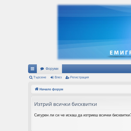
Форуми
ъ
Търсене
Влез
Регистрация
рз
Начало форум
и
Изтрий всички бисквитки
вр
ъз
Сигурен ли си че искаш да изтриеш всички бисквитки
ки