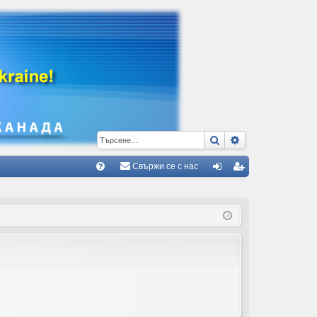
Търсене
Разширено тъ
Свържи се с нас
Б
В
ле
ег
ъ
з
ис
пр
тр
ос
ац
и/
ия
О
тг