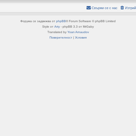
Свържи се с нас
Изтрий
Форума се задвижва от
phpBB
® Forum Software © phpBB Limited
Style от
Arty
- phpBB 3.3 от MrGaby
Translated by
Yoan Arnaudov
Поверителност
|
Условия