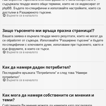
съдържала твърде много общи термини, които не се индексират от
phpBB. Бъдете по-специфични и използвайте настройките, които са
достъпни в Разширеното търсене.
Върнете се в началото
Защо търсенето ми връща празна страница!?
Вашата заявка е върнала твърде много резултати, които не могат да
се обработят от сървъра. Използвайте “Разширено търсене” и бъдете
по-специфични с ключовите думи, използвани при търсенето, както и
във форумите, в които се търси.
Върнете се в началото
Как да намеря даден потребител?
Последвайте връзката “Потребители” и след това “Намери
потребител”.
Върнете се в началото
Как мога да намеря собствените си мнения и
теми?
Собствените Ви мнения можете да намерите като последвате