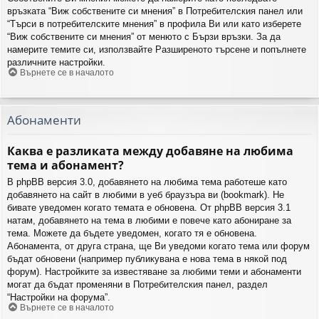
връзката “Виж собствените си мнения” в Потребителския панел или
“Търси в потребителските мнения” в профила Ви или като изберете
“Виж собствените си мнения” от менюто с Бързи връзки. За да
намерите темите си, използвайте Разширеното търсене и попълнете
различните настройки.
Върнете се в началото
Абонаменти
Каква е разликата между добавяне на любима
тема и абонамент?
В phpBB версия 3.0, добавянето на любима тема работеше като
добавянето на сайт в любими в уеб браузъра ви (bookmark). Не
бивате уведомен когато темата е обновена. От phpBB версия 3.1
натам, добавянето на тема в любими е повече като абониране за
тема. Можете да бъдете уведомен, когато тя е обновена.
Абонамента, от друга страна, ще Ви уведоми когато тема или форум
бъдат обновени (например публикувана е нова тема в някой под
форум). Настройките за известяване за любими теми и абонаменти
могат да бъдат променяни в Потребителския панел, раздел
“Настройки на форума”.
Върнете се в началото