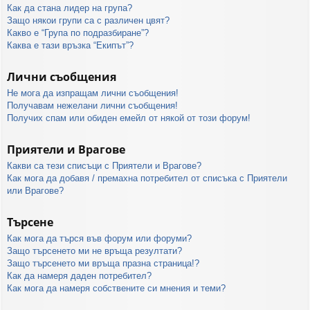
Как да стана лидер на група?
Защо някои групи са с различен цвят?
Какво е “Група по подразбиране”?
Каква е тази връзка “Екипът”?
Лични съобщения
Не мога да изпращам лични съобщения!
Получавам нежелани лични съобщения!
Получих спам или обиден емейл от някой от този форум!
Приятели и Врагове
Какви са тези списъци с Приятели и Врагове?
Как мога да добавя / премахна потребител от списъка с Приятели
или Врагове?
Търсене
Как мога да търся във форум или форуми?
Защо търсенето ми не връща резултати?
Защо търсенето ми връща празна страница!?
Как да намеря даден потребител?
Как мога да намеря собствените си мнения и теми?