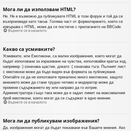
Мога ли да използвам HTML?
Не. Не е възможно да публикувате HTML в този форум и той да се
възпроизведе като такъв. Голяма част от форматирането, което се
извършва с HTML, може да се постигне с прилагането на BBCode.
Върнете се в началото
Какво са усмивките?
Усмивките, или Емотикони, са малки изображения, които могат да
бъдат използвани за изразяване на чувства, използвайки кратък код,
например :) означава щастие, докато :( означава тъга. Пълният лист
с емотикони може да бъде видян във формата за публикуване.
Опитайте се да не използвате прекалено много емотикони, защото
мнението може да стане трудно четимо и модератор може да
промени съдържанието му или направо да го изтрие.
Администратора също така може да е задал лимит на максималния
брой емотикони, които могат да се съдържат в едно мнение.
Върнете се в началото
Мога ли да публикувам изображения?
Да, изображения могат да бъдат показвани във Вашите мнения. Ако