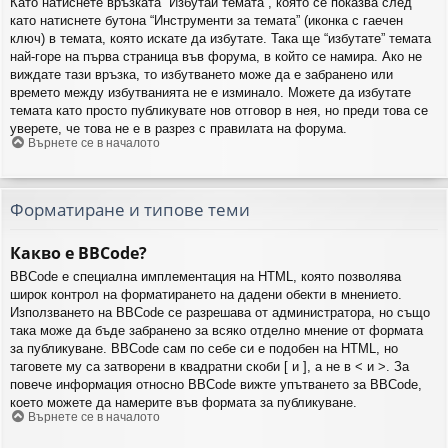
Като натиснете връзката “Избутай темата”, която се показва след
като натиснете бутона “Инструменти за темата” (иконка с гаечен
ключ) в темата, която искате да избутате. Така ще “избутате” темата
най-горе на първа страница във форума, в който се намира. Ако не
виждате тази връзка, то избутването може да е забранено или
времето между избутванията не е изминало. Можете да избутате
темата като просто публикувате нов отговор в нея, но преди това се
уверете, че това не е в разрез с правилата на форума.
Върнете се в началото
Форматиране и типове теми
Какво е BBCode?
BBCode е специална имплементация на HTML, която позволява
широк контрол на форматирането на дадени обекти в мнението.
Използването на BBCode се разрешава от администратора, но също
така може да бъде забранено за всяко отделно мнение от формата
за публикуване. BBCode сам по себе си е подобен на HTML, но
таговете му са затворени в квадратни скоби [ и ], а не в < и >. За
повече информация относно BBCode вижте упътването за BBCode,
което можете да намерите във формата за публикуване.
Върнете се в началото