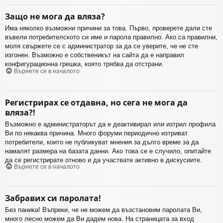
Защо не мога да вляза?
Има няколко възможни причини за това. Първо, проверете дали сте
въвели потребителското си име и парола правилно. Ако са правилни,
моля свържете се с администратор за да се уверите, че не сте
изгонен. Възможно е собственикът на сайта да е направил
конфигурационна грешка, която трябва да отстрани.
Върнете се в началото
Регистрирах се отдавна, но сега не мога да
вляза?!
Възможно е администраторът да е деактивирал или изтрил профила
Ви по някаква причина. Много форуми периодично изтриват
потребители, които не публикуват мнения за дълго време за да
намалят размера на базата данни. Ако това се е случило, опитайте
да се регистрирате отново и да участвате активно в дискусиите.
Върнете се в началото
Забравих си паролата!
Без паника! Въпреки, че не можем да възстановим паролата Ви,
много лесно можем да Ви дадем нова. На страницата за вход