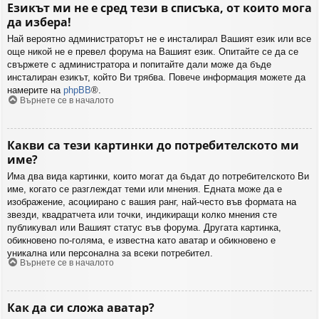
Езикът ми не е сред тези в списъка, от които мога
да избера!
Най вероятно администраторът не е инсталирал Вашият език или все
още никой не е превел форума на Вашият език. Опитайте се да се
свържете с администратора и попитайте дали може да бъде
инсталиран езикът, който Ви трябва. Повече информация можете да
намерите на
phpBB
®.
Върнете се в началото
Какви са тези картинки до потребителското ми
име?
Има два вида картинки, които могат да бъдат до потребителското Ви
име, когато се разглеждат теми или мнения. Едната може да е
изображение, асоциирано с вашия ранг, най-често във формата на
звезди, квадратчета или точки, индикиращи колко мнения сте
публикувал или Вашият статус във форума. Другата картинка,
обикновено по-голяма, е известна като аватар и обикновено е
уникална или персонална за всеки потребител.
Върнете се в началото
Как да си сложа аватар?