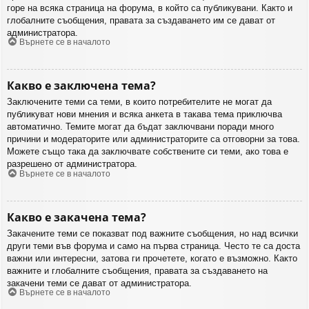
горе на всяка страница на форума, в който са публикувани. Както и
глобалните съобщения, правата за създаването им се дават от
администратора.
Върнете се в началото
Какво е заключена тема?
Заключените теми са теми, в които потребителите не могат да
публикуват нови мнения и всяка анкета в такава тема приключва
автоматично. Темите могат да бъдат заключвани поради много
причини и модераторите или администраторите са отговорни за това.
Можете също така да заключвате собствените си теми, ако това е
разрешено от администратора.
Върнете се в началото
Какво е закачена тема?
Закачените теми се показват под важните съобщения, но над всички
други теми във форума и само на първа страница. Често те са доста
важни или интересни, затова ги прочетете, когато е възможно. Както
важните и глобалните съобщения, правата за създаването на
закачени теми се дават от администратора.
Върнете се в началото