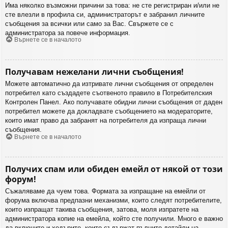
Има няколко възможни причини за това: не сте регистриран и/или не
сте влезли в профила си, администраторът е забранил личните
съобщения за всички или само за Вас. Свържете се с
администратора за повече информация.
Върнете се в началото
Получавам нежелани лични съобщения!
Можете автоматично да изтривате лични съобщения от определен
потребител като създадете съотвеното правило в Потребителския
Контролен Панел. Ако получавате обидни лични съобщения от даден
потребител можете да докладвате съобщението на модераторите,
които имат право да забранят на потребителя да изпраща лични
съобщения.
Върнете се в началото
Получих спам или обиден емейл от някой от този
форум!
Съжаляваме да чуем това. Формата за изпращане на емейли от
форума включва предпазни механизми, които следят потребителите,
които изпращат такива съобщения, затова, моля изпратете на
администратора копие на емейла, който сте получили. Много е важно
да включите и хедърите, които съдържат пълните детайли на