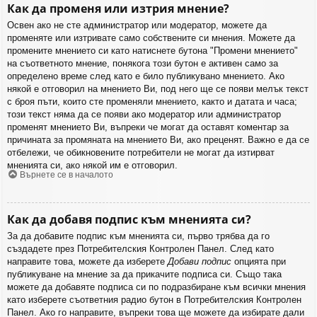
Как да променя или изтрия мнение?
Освен ако не сте администратор или модератор, можете да
променяте или изтривате само собствените си мнения. Можете да
промените мнението си като натиснете бутона "Промени мнението"
на съответното мнение, понякога този бутон е активен само за
определено време след като е било публикувано мнението. Ако
някой е отговорил на мнението Ви, под него ще се появи мелък текст
с броя пъти, които сте променяли мнението, както и датата и часа;
този текст няма да се появи ако модератор или администратор
променят мнението Ви, въпреки че могат да оставят коментар за
причината за промяната на мнението Ви, ако преценят. Важно е да се
отбележи, че обикновените потребители не могат да изтирват
мненията си, ако някой им е отговорил.
Върнете се в началото
Как да добавя подпис към мненията си?
За да добавите подпис към мненията си, първо трябва да го
създадете през Потребителския Контролен Панел. След като
направите това, можете да изберете
Добави подпис
опцията при
публикуване на мнение за да прикачите подписа си. Също така
можете да добавяте подписа си по подразбиране към всички мнения
като изберете съответния радио бутон в Потребителския Контролен
Панел. Ако го направите, въпреки това ще можете да избирате дали