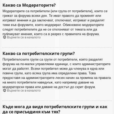
Какво са Модераторите?
Модераторите са потребители (или група от потребители), които се
грижат за форума всеки ден. Те имат правото да променят или
изтриват мнения и да заключват, отключват, изтриват и разделят
теми във форумите, които модерират. Обикновено модераторите
следят потребителите да не се отклоняват от темата или да
публикуват мнения, които са в разрез с правилата на форума.
Върнете се в началото
Какво са потребителските групи?
Потребителските групи са групи от потребители, които разделят
форума на по-малки управляеми единици, с които администраторите
могат да работят. Всеки потребител може да членува в една или
повече групи, като всяка група има определени права. Това
предоставя на администраторите лесен начин за промяна на правата
на много потребители наведнъж, като например даване на
модераторски права или даване на достъп до скрит форум.
Върнете се в началото
Къде мога да видя потребителските групи и как
да се присъединя към тях?