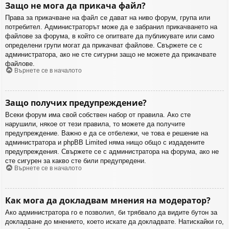
Защо не мога да прикача файл?
Права за прикачване на файл се дават на ниво форум, група или
потребител. Администраторът може да е забранил прикачването на
файлове за форума, в който се опитвате да публикувате или само
определени групи могат да прикачват файлове. Свържете се с
администратора, ако не сте сигурни защо не можете да прикачвате
файлове.
Върнете се в началото
Защо получих предупреждение?
Всеки форум има свой собствен набор от правила. Ако сте
нарушили, някое от тези правила, то можете да получите
предупреждение. Важно е да се отбележи, че това е решение на
администратора и phpBB Limited няма нищо общо с издадените
предупреждения. Свържете се с администратора на форума, ако не
сте сигурен за какво сте били предупредени.
Върнете се в началото
Как мога да докладвам мнения на модератор?
Ако администратора го е позволил, би трябвало да видите бутон за
докладване до мнението, което искате да докладвате. Натискайки го,