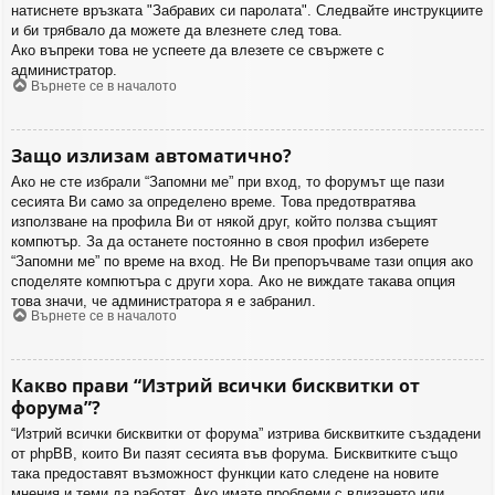
натиснете връзката "Забравих си паролата". Следвайте инструкциите
и би трябвало да можете да влезнете след това.
Ако въпреки това не успеете да влезете се свържете с
администратор.
Върнете се в началото
Защо излизам автоматично?
Ако не сте избрали “Запомни ме” при вход, то форумът ще пази
сесията Ви само за определено време. Това предотвратява
използване на профила Ви от някой друг, който ползва същият
компютър. За да останете постоянно в своя профил изберете
“Запомни ме” по време на вход. Не Ви препоръчваме тази опция ако
споделяте компютъра с други хора. Ако не виждате такава опция
това значи, че администратора я е забранил.
Върнете се в началото
Какво прави “Изтрий всички бисквитки от
форума”?
“Изтрий всички бисквитки от форума” изтрива бисквитките създадени
от phpBB, които Ви пазят сесията във форума. Бисквитките също
така предоставят възможност функции като следене на новите
мнения и теми да работят. Ако имате проблеми с влизането или