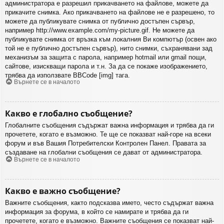
администратора е разрешил прикачването на файлове, можете да
прикачите снимка. Ако прикачването на файлове не е разрешено, то
можете да публикувате снимка от публично достъпен сървър,
например http://www.example.com/my-picture.gif. Не можете да
публикувате снимка от връзка към локалния Ви компютър (освен ако
той не е публично достъпен сървър), нито снимки, съхранявани зад
механизъм за защита с парола, например hotmail или gmail пощи,
сайтове, изискващи парола и т.н. За да се покаже изображението,
трябва да използвате BBCode [img] тага.
Върнете се в началото
Какво е глобално съобщение?
Глобалните съобщения съдържат важна информация и трябва да ги
прочетете, когато е възможно. Те ще се показват най-горе на всеки
форум и във Вашия Потребителски Контролен Панел. Правата за
създаване на глобални съобщения се дават от администратора.
Върнете се в началото
Какво е важно съобщение?
Важните съобщения, както подсказва името, често съдържат важна
информация за форума, в който се намирате и трябва да ги
прочетете, когато е възможно. Важните съобщения се показват най-