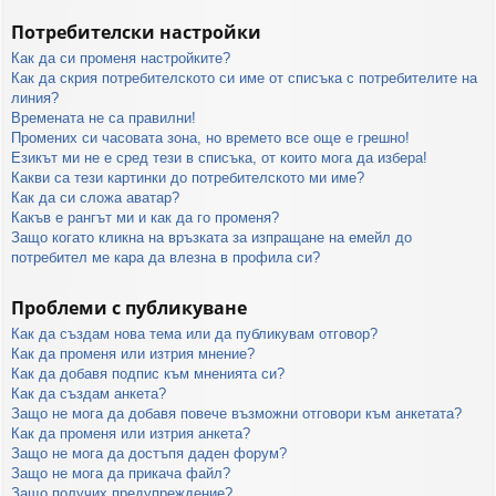
Потребителски настройки
Как да си променя настройките?
Как да скрия потребителското си име от списъка с потребителите на
линия?
Времената не са правилни!
Промених си часовата зона, но времето все още е грешно!
Езикът ми не е сред тези в списъка, от които мога да избера!
Какви са тези картинки до потребителското ми име?
Как да си сложа аватар?
Какъв е рангът ми и как да го променя?
Защо когато кликна на връзката за изпращане на емейл до
потребител ме кара да влезна в профила си?
Проблеми с публикуване
Как да създам нова тема или да публикувам отговор?
Как да променя или изтрия мнение?
Как да добавя подпис към мненията си?
Как да създам анкета?
Защо не мога да добавя повече възможни отговори към анкетата?
Как да променя или изтрия анкета?
Защо не мога да достъпя даден форум?
Защо не мога да прикача файл?
Защо получих предупреждение?