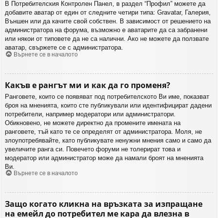
В Потребителския Контролен Панел, в раздел “Профил” можете да
добавите аватар от един от следните четири типа: Gravatar, Галерия,
Външен или да качите свой собствен. В зависимост от решението на
администратора на форума, възможно е аватарите да са забранени
или някои от типовете да не са налични. Ако не можете да ползвате
аватар, свържете се с администратора.
Върнете се в началото
Какъв е рангът ми и как да го променя?
Ранговете, които се появяват под потребителското Ви име, показват
броя на мненията, които сте публикували или идентифицират дадени
потребители, например модератори или администратори.
Обикновено, не можете директно да промените имената на
ранговете, тъй като те се определят от администратора. Моля, не
злоупотребявайте, като публикувате ненужни мнения само и само да
увеличите ранга си. Повечето форуми не толерират това и
модератор или администратор може да намали броят на мненията
Ви.
Върнете се в началото
Защо когато кликна на връзката за изпращане
на емейл до потребител ме кара да влезна в