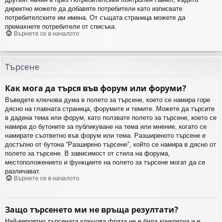
директно можете да добавяте потребители като изписвате
потребителските им имена. От същата страница можете да
премахнете потребители от списъка.
Върнете се в началото
Търсене
Как мога да търся във форум или форуми?
Въведете ключова дума в полето за търсене, което се намира горе
дясно на главната страница, форумите и темите. Можете да търсите
в дадена тема или форум, като ползвате полето за търсене, което се
намира до бутоните за публикуване на тема или мнение, когато се
намирате съответно във форум или тема. Разширеното търсене е
достъпно от бутона “Разширено търсене”, който се намира в дясно от
полето за търсене. В зависимост от стила на форума,
местоположението и функциите на полето за търсене могат да се
различават.
Върнете се в началото
Защо търсенето ми не връща резултати?
Най-вероятно търсената ключова фраза не е била конкретна и е