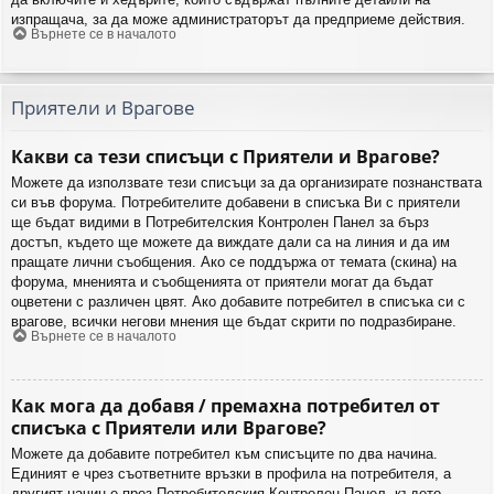
изпращача, за да може администраторът да предприеме действия.
Върнете се в началото
Приятели и Врагове
Какви са тези списъци с Приятели и Врагове?
Можете да използвате тези списъци за да организирате познанствата
си във форума. Потребителите добавени в списъка Ви с приятели
ще бъдат видими в Потребителския Контролен Панел за бърз
достъп, където ще можете да виждате дали са на линия и да им
пращате лични съобщения. Ако се поддържа от темата (скина) на
форума, мненията и съобщенията от приятели могат да бъдат
оцветени с различен цвят. Ако добавите потребител в списъка си с
врагове, всички негови мнения ще бъдат скрити по подразбиране.
Върнете се в началото
Как мога да добавя / премахна потребител от
списъка с Приятели или Врагове?
Можете да добавите потребител към списъците по два начина.
Единият е чрез съответните връзки в профила на потребителя, а
другият начин е през Потребителския Контролен Панел, където