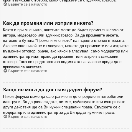
брой възможни отговори, моля свържете се с администратора.
Върнете се в началото
Как да променя или изтрия анкета?
Както и при мненията, анкетите могат да бъдат променяни само от
автора, модератор или администратор. За да промените анкета,
натиснете бутона "Промени мнението" на първото мнение в темата.
Ако все още никой не е гласувал, можете да промените или изтриете
възможен отговор, обаче, ако някой е гласувал, само модератор или
администратор имат право да променят или изтрият възможния
отговор. Така се предотвратява подмяната на гласове преди да е
приключила анкетата.
Върнете се в началото
Защо не мога да достъпя даден форум?
Някои форуми може да са ограничени до определени потребители
или групи. За да разглеждате, четете, публикувате или извършвате
други действия ще са Ви нужни специални права. Свържете се с
модератор или администратор за да Ви дадат нужните права.
Върнете се в началото