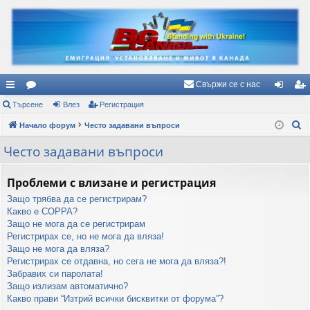
Свържи се с нас
ъ
Търсене
ор
Влез
Регистрация
ле
ег
Т
рз
Начало форум
ум
Често задавани въпроси
з
ис
ъ
и
и
тр
Често задавани въпроси
р
вр
ац
с
Проблеми с влизане и регистрация
е
ъз
ия
Защо трябва да се регистрирам?
н
ки
Какво е COPPA?
е
Защо не мога да се регистрирам
Регистрирах се, но не мога да вляза!
Защо не мога да вляза?
Регистрирах се отдавна, но сега не мога да вляза?!
Забравих си паролата!
Защо излизам автоматично?
Какво прави “Изтрий всички бисквитки от форума”?