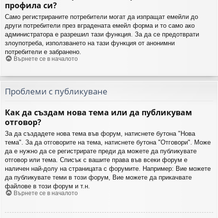
профила си?
Само регистрираните потребители могат да изпращат емейли до
други потребители през вградената емейл форма и то само ако
администратора е разрешил тази функция. За да се предотврати
злоупотреба, използването на тази функция от анонимни
потребители е забранено.
Върнете се в началото
Проблеми с публикуване
Как да създам нова тема или да публикувам
отговор?
За да създадете нова тема във форум, натиснете бутона "Нова
тема". За да отговорите на тема, натиснете бутона "Отговори". Може
да е нужно да се регистрирате преди да можете да публикувате
отговор или тема. Списък с вашите права във всеки форум е
наличен най-долу на страницата с форумите. Например: Вие можете
да публикувате теми в този форум, Вие можете да прикачвате
файлове в този форум и т.н.
Върнете се в началото