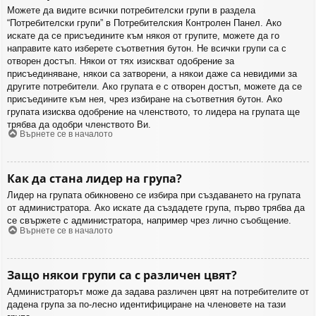
Можете да видите всички потребителски групи в раздела
“Потребителски групи” в Потребителския Контролен Панел. Ако
искате да се присъедините към някоя от групите, можете да го
направите като изберете съответния бутон. Не всички групи са с
отворен достъп. Някои от тях изискват одобрение за
присъединяване, някои са затворени, а някои даже са невидими за
другите потребители. Ако групата е с отворен достъп, можете да се
присъедините към нея, чрез избиране на съответния бутон. Ако
групата изисква одобрение на членството, то лидера на групата ще
трябва да одобри членството Ви.
Върнете се в началото
Как да стана лидер на група?
Лидер на групата обикновено се избира при създаването на групата
от администратора. Ако искате да създадете група, първо трябва да
се свържете с администратора, например чрез лично съобщение.
Върнете се в началото
Защо някои групи са с различен цвят?
Администраторът може да задава различен цвят на потребителите от
дадена група за по-лесно идентифициране на членовете на тази