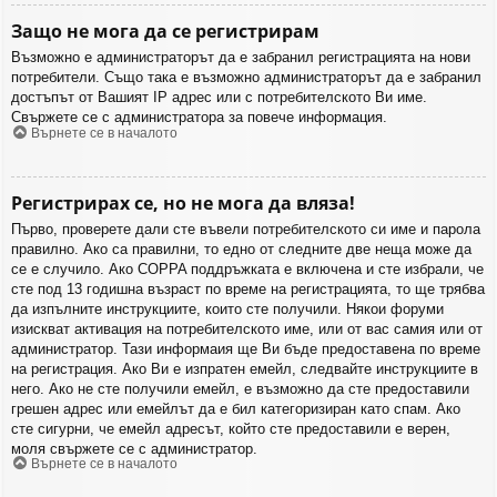
Защо не мога да се регистрирам
Възможно е администраторът да е забранил регистрацията на нови
потребители. Също така е възможно администраторът да е забранил
достъпът от Вашият IP адрес или с потребителското Ви име.
Свържете се с администратора за повече информация.
Върнете се в началото
Регистрирах се, но не мога да вляза!
Първо, проверете дали сте въвели потребителското си име и парола
правилно. Ако са правилни, то едно от следните две неща може да
се е случило. Ако COPPA поддръжката е включена и сте избрали, че
сте под 13 годишна възраст по време на регистрацията, то ще трябва
да изпълните инструкциите, които сте получили. Някои форуми
изискват активация на потребителското име, или от вас самия или от
администратор. Тази информаия ще Ви бъде предоставена по време
на регистрация. Ако Ви е изпратен емейл, следвайте инструкциите в
него. Ако не сте получили емейл, е възможно да сте предоставили
грешен адрес или емейлът да е бил категоризиран като спам. Ако
сте сигурни, че емейл адресът, който сте предоставили е верен,
моля свържете се с администратор.
Върнете се в началото