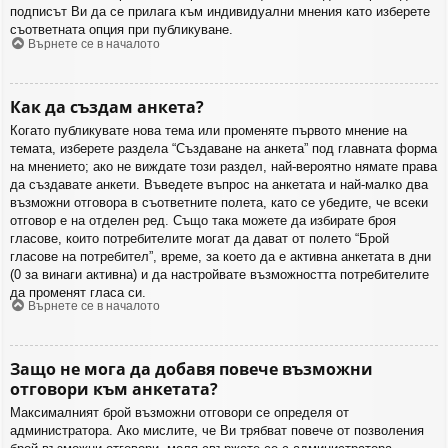
подписът Ви да се прилага към индивидуални мнения като изберете
съответната опция при публикуване.
Върнете се в началото
Как да създам анкета?
Когато публикувате нова тема или променяте първото мнение на
темата, изберете раздела “Създаване на анкета” под главната форма
на мнението; ако не виждате този раздел, най-вероятно нямате права
да създавате анкети. Въведете въпрос на анкетата и най-малко два
възможни отговора в съответните полета, като се убедите, че всеки
отговор е на отделен ред. Също така можете да избирате броя
гласове, които потребителите могат да дават от полето “Брой
гласове на потребител”, време, за което да е активна анкетата в дни
(0 за винаги активна) и да настройвате възможността потребителите
да променят гласа си.
Върнете се в началото
Защо не мога да добавя повече възможни
отговори към анкетата?
Максималният брой възможни отговори се определя от
администратора. Ако мислите, че Ви трябват повече от позволения