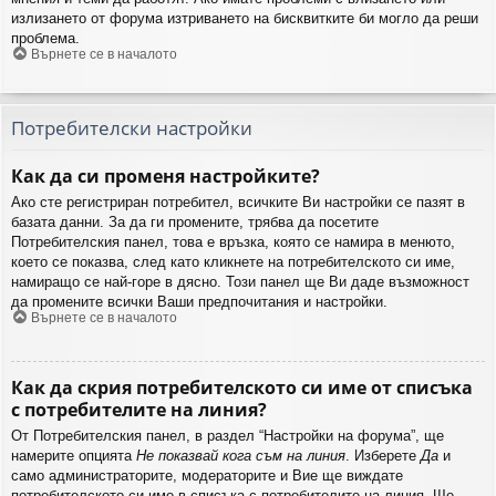
излизането от форума изтриването на бисквитките би могло да реши
проблема.
Върнете се в началото
Потребителски настройки
Как да си променя настройките?
Ако сте регистриран потребител, всичките Ви настройки се пазят в
базата данни. За да ги промените, трябва да посетите
Потребителския панел, това е връзка, която се намира в менюто,
което се показва, след като кликнете на потребителското си име,
намиращо се най-горе в дясно. Този панел ще Ви даде възможност
да промените всички Ваши предпочитания и настройки.
Върнете се в началото
Как да скрия потребителското си име от списъка
с потребителите на линия?
От Потребителския панел, в раздел “Настройки на форума”, ще
намерите опцията
Не показвай кога съм на линия
. Изберете
Да
и
само администраторите, модераторите и Вие ще виждате
потребителското си име в списъка с потребителите на линия. Ще