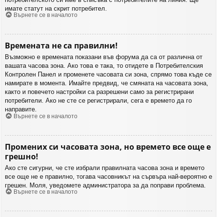
имате статут на скрит потребител.
Върнете се в началото
Времената не са правилни!
Възможно е времената показани във форума да са от различна от
вашата часова зона. Ако това е така, то отидете в Потребителския
Контролен Панел и променете часовата си зона, спрямо това къде се
намирате в момента. Имайте предвид, че смяната на часовата зона,
както и повечето настройки са разрешени само за регистрирани
потребители. Ако не сте се регистрирали, сега е времето да го
направите.
Върнете се в началото
Промених си часовата зона, но времето все още е
грешно!
Ако сте сигурни, че сте избрали правилната часова зона и времето
все още не е правилно, тогава часовникът на сървъра най-вероятно е
грешен. Моля, уведомете администратора за да поправи проблема.
Върнете се в началото