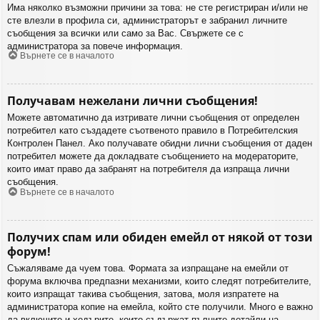
Има няколко възможни причини за това: не сте регистриран и/или не
сте влезли в профила си, администраторът е забранил личните
съобщения за всички или само за Вас. Свържете се с
администратора за повече информация.
Върнете се в началото
Получавам нежелани лични съобщения!
Можете автоматично да изтривате лични съобщения от определен
потребител като създадете съотвеното правило в Потребителския
Контролен Панел. Ако получавате обидни лични съобщения от даден
потребител можете да докладвате съобщението на модераторите,
които имат право да забранят на потребителя да изпраща лични
съобщения.
Върнете се в началото
Получих спам или обиден емейл от някой от този
форум!
Съжаляваме да чуем това. Формата за изпращане на емейли от
форума включва предпазни механизми, които следят потребителите,
които изпращат такива съобщения, затова, моля изпратете на
администратора копие на емейла, който сте получили. Много е важно
да включите и хедърите, които съдържат пълните детайли на