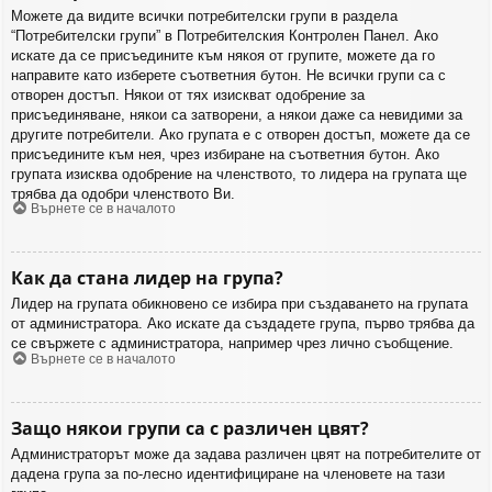
Можете да видите всички потребителски групи в раздела
“Потребителски групи” в Потребителския Контролен Панел. Ако
искате да се присъедините към някоя от групите, можете да го
направите като изберете съответния бутон. Не всички групи са с
отворен достъп. Някои от тях изискват одобрение за
присъединяване, някои са затворени, а някои даже са невидими за
другите потребители. Ако групата е с отворен достъп, можете да се
присъедините към нея, чрез избиране на съответния бутон. Ако
групата изисква одобрение на членството, то лидера на групата ще
трябва да одобри членството Ви.
Върнете се в началото
Как да стана лидер на група?
Лидер на групата обикновено се избира при създаването на групата
от администратора. Ако искате да създадете група, първо трябва да
се свържете с администратора, например чрез лично съобщение.
Върнете се в началото
Защо някои групи са с различен цвят?
Администраторът може да задава различен цвят на потребителите от
дадена група за по-лесно идентифициране на членовете на тази