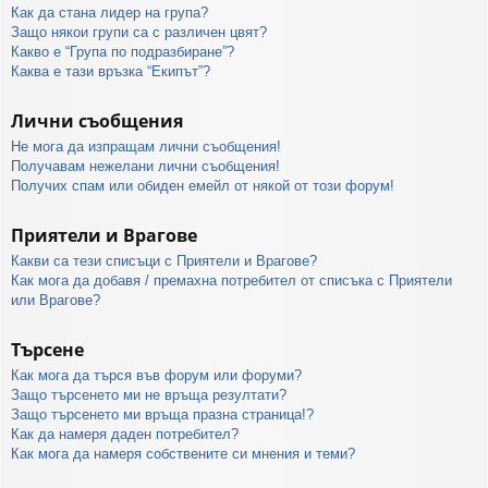
Как да стана лидер на група?
Защо някои групи са с различен цвят?
Какво е “Група по подразбиране”?
Каква е тази връзка “Екипът”?
Лични съобщения
Не мога да изпращам лични съобщения!
Получавам нежелани лични съобщения!
Получих спам или обиден емейл от някой от този форум!
Приятели и Врагове
Какви са тези списъци с Приятели и Врагове?
Как мога да добавя / премахна потребител от списъка с Приятели
или Врагове?
Търсене
Как мога да търся във форум или форуми?
Защо търсенето ми не връща резултати?
Защо търсенето ми връща празна страница!?
Как да намеря даден потребител?
Как мога да намеря собствените си мнения и теми?