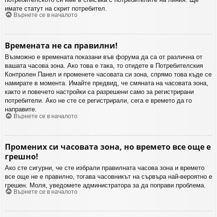
имате статут на скрит потребител.
Върнете се в началото
Времената не са правилни!
Възможно е времената показани във форума да са от различна от
вашата часова зона. Ако това е така, то отидете в Потребителския
Контролен Панел и променете часовата си зона, спрямо това къде се
намирате в момента. Имайте предвид, че смяната на часовата зона,
както и повечето настройки са разрешени само за регистрирани
потребители. Ако не сте се регистрирали, сега е времето да го
направите.
Върнете се в началото
Промених си часовата зона, но времето все още е
грешно!
Ако сте сигурни, че сте избрали правилната часова зона и времето
все още не е правилно, тогава часовникът на сървъра най-вероятно е
грешен. Моля, уведомете администратора за да поправи проблема.
Върнете се в началото