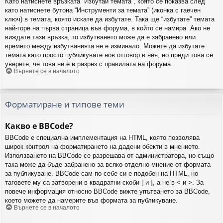
Като натиснете връзката “Избутай темата”, която се показва след
като натиснете бутона “Инструменти за темата” (иконка с гаечен
ключ) в темата, която искате да избутате. Така ще “избутате” темата
най-горе на първа страница във форума, в който се намира. Ако не
виждате тази връзка, то избутването може да е забранено или
времето между избутванията не е изминало. Можете да избутате
темата като просто публикувате нов отговор в нея, но преди това се
уверете, че това не е в разрез с правилата на форума.
Върнете се в началото
Форматиране и типове теми
Какво е BBCode?
BBCode е специална имплементация на HTML, която позволява
широк контрол на форматирането на дадени обекти в мнението.
Използването на BBCode се разрешава от администратора, но също
така може да бъде забранено за всяко отделно мнение от формата
за публикуване. BBCode сам по себе си е подобен на HTML, но
таговете му са затворени в квадратни скоби [ и ], а не в < и >. За
повече информация относно BBCode вижте упътването за BBCode,
което можете да намерите във формата за публикуване.
Върнете се в началото