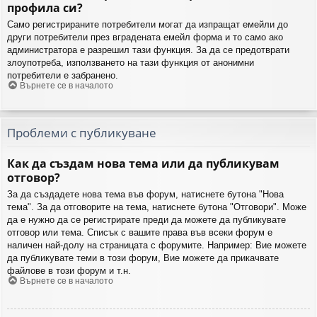
профила си?
Само регистрираните потребители могат да изпращат емейли до
други потребители през вградената емейл форма и то само ако
администратора е разрешил тази функция. За да се предотврати
злоупотреба, използването на тази функция от анонимни
потребители е забранено.
Върнете се в началото
Проблеми с публикуване
Как да създам нова тема или да публикувам
отговор?
За да създадете нова тема във форум, натиснете бутона "Нова
тема". За да отговорите на тема, натиснете бутона "Отговори". Може
да е нужно да се регистрирате преди да можете да публикувате
отговор или тема. Списък с вашите права във всеки форум е
наличен най-долу на страницата с форумите. Например: Вие можете
да публикувате теми в този форум, Вие можете да прикачвате
файлове в този форум и т.н.
Върнете се в началото