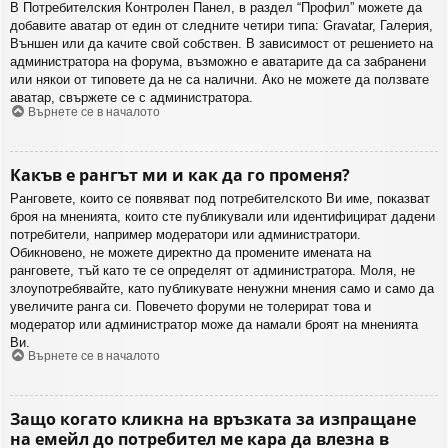
В Потребителския Контролен Панел, в раздел “Профил” можете да
добавите аватар от един от следните четири типа: Gravatar, Галерия,
Външен или да качите свой собствен. В зависимост от решението на
администратора на форума, възможно е аватарите да са забранени
или някои от типовете да не са налични. Ако не можете да ползвате
аватар, свържете се с администратора.
Върнете се в началото
Какъв е рангът ми и как да го променя?
Ранговете, които се появяват под потребителското Ви име, показват
броя на мненията, които сте публикували или идентифицират дадени
потребители, например модератори или администратори.
Обикновено, не можете директно да промените имената на
ранговете, тъй като те се определят от администратора. Моля, не
злоупотребявайте, като публикувате ненужни мнения само и само да
увеличите ранга си. Повечето форуми не толерират това и
модератор или администратор може да намали броят на мненията
Ви.
Върнете се в началото
Защо когато кликна на връзката за изпращане
на емейл до потребител ме кара да влезна в