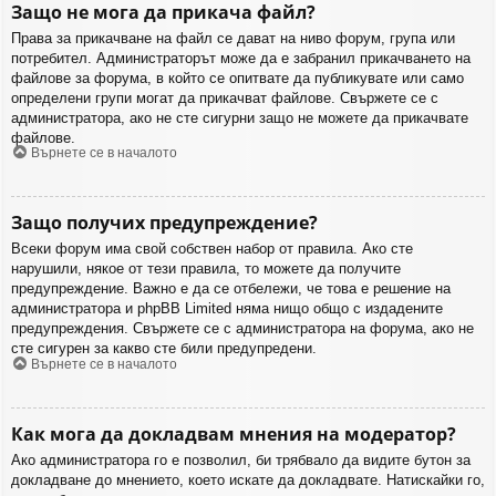
Защо не мога да прикача файл?
Права за прикачване на файл се дават на ниво форум, група или
потребител. Администраторът може да е забранил прикачването на
файлове за форума, в който се опитвате да публикувате или само
определени групи могат да прикачват файлове. Свържете се с
администратора, ако не сте сигурни защо не можете да прикачвате
файлове.
Върнете се в началото
Защо получих предупреждение?
Всеки форум има свой собствен набор от правила. Ако сте
нарушили, някое от тези правила, то можете да получите
предупреждение. Важно е да се отбележи, че това е решение на
администратора и phpBB Limited няма нищо общо с издадените
предупреждения. Свържете се с администратора на форума, ако не
сте сигурен за какво сте били предупредени.
Върнете се в началото
Как мога да докладвам мнения на модератор?
Ако администратора го е позволил, би трябвало да видите бутон за
докладване до мнението, което искате да докладвате. Натискайки го,