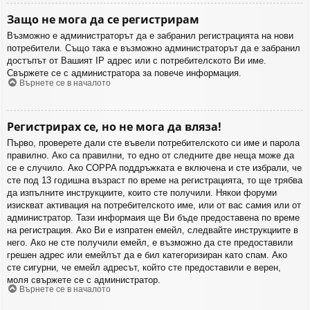
Защо не мога да се регистрирам
Възможно е администраторът да е забранил регистрацията на нови
потребители. Също така е възможно администраторът да е забранил
достъпът от Вашият IP адрес или с потребителското Ви име.
Свържете се с администратора за повече информация.
Върнете се в началото
Регистрирах се, но не мога да вляза!
Първо, проверете дали сте въвели потребителското си име и парола
правилно. Ако са правилни, то едно от следните две неща може да
се е случило. Ако COPPA поддръжката е включена и сте избрали, че
сте под 13 годишна възраст по време на регистрацията, то ще трябва
да изпълните инструкциите, които сте получили. Някои форуми
изискват активация на потребителското име, или от вас самия или от
администратор. Тази информаия ще Ви бъде предоставена по време
на регистрация. Ако Ви е изпратен емейл, следвайте инструкциите в
него. Ако не сте получили емейл, е възможно да сте предоставили
грешен адрес или емейлът да е бил категоризиран като спам. Ако
сте сигурни, че емейл адресът, който сте предоставили е верен,
моля свържете се с администратор.
Върнете се в началото