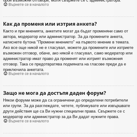
брой възможни отговори, моля свържете се с администратора.
Върнете се в началото
Как да променя или изтрия анкета?
Както и при мненията, анкетите могат да бъдат променяни само от
автора, модератор или администратор. За да промените анкета,
натиснете бутона "Промени мнението" на първото мнение в темата.
Ако все още никой не е гласувал, можете да промените или изтриете
възможен отговор, обаче, ако някой е гласувал, само модератор или
администратор имат право да променят или изтрият възможния
отговор. Така се предотвратява подмяната на гласове преди да е
приключила анкетата.
Върнете се в началото
Защо не мога да достъпя даден форум?
Някои форуми може да са ограничени до определени потребители
или групи. За да разглеждате, четете, публикувате или извършвате
други действия ще са Ви нужни специални права. Свържете се с
модератор или администратор за да Ви дадат нужните права.
Върнете се в началото