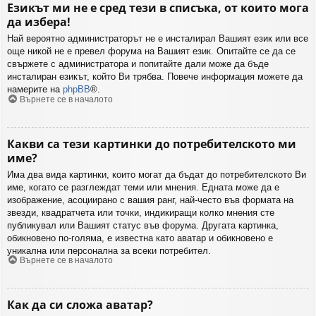
Езикът ми не е сред тези в списъка, от които мога
да избера!
Най вероятно администраторът не е инсталирал Вашият език или все
още никой не е превел форума на Вашият език. Опитайте се да се
свържете с администратора и попитайте дали може да бъде
инсталиран езикът, който Ви трябва. Повече информация можете да
намерите на
phpBB
®.
Върнете се в началото
Какви са тези картинки до потребителското ми
име?
Има два вида картинки, които могат да бъдат до потребителското Ви
име, когато се разглеждат теми или мнения. Едната може да е
изображение, асоциирано с вашия ранг, най-често във формата на
звезди, квадратчета или точки, индикиращи колко мнения сте
публикувал или Вашият статус във форума. Другата картинка,
обикновено по-голяма, е известна като аватар и обикновено е
уникална или персонална за всеки потребител.
Върнете се в началото
Как да си сложа аватар?