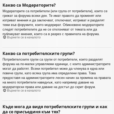
Какво са Модераторите?
Модераторите са потребители (или група от потребители), които се
грижат за форума всеки ден. Те имат правото да променят или
изтриват мнения и да заключват, отключват, изтриват и разделят
теми във форумите, които модерират. Обикновено модераторите
следят потребителите да не се отклоняват от темата или да
публикуват мнения, които са в разрез с правилата на форума.
Върнете се в началото
Какво са потребителските групи?
Потребителските групи са групи от потребители, които разделят
форума на по-малки управляеми единици, с които администраторите
могат да работят. Всеки потребител може да членува в една или
повече групи, като всяка група има определени права. Това
предоставя на администраторите лесен начин за промяна на правата
на много потребители наведнъж, като например даване на
модераторски права или даване на достъп до скрит форум.
Върнете се в началото
Къде мога да видя потребителските групи и как
да се присъединя към тях?