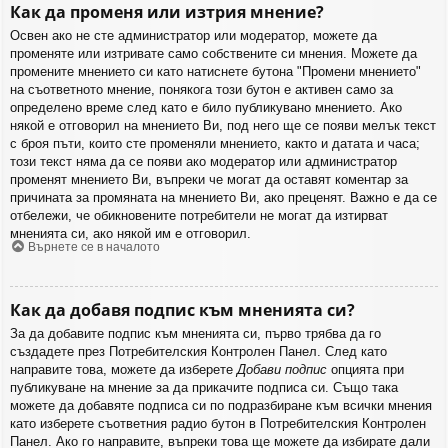
Как да променя или изтрия мнение?
Освен ако не сте администратор или модератор, можете да
променяте или изтривате само собствените си мнения. Можете да
промените мнението си като натиснете бутона "Промени мнението"
на съответното мнение, понякога този бутон е активен само за
определено време след като е било публикувано мнението. Ако
някой е отговорил на мнението Ви, под него ще се появи мелък текст
с броя пъти, които сте променяли мнението, както и датата и часа;
този текст няма да се появи ако модератор или администратор
променят мнението Ви, въпреки че могат да оставят коментар за
причината за промяната на мнението Ви, ако преценят. Важно е да се
отбележи, че обикновените потребители не могат да изтирват
мненията си, ако някой им е отговорил.
Върнете се в началото
Как да добавя подпис към мненията си?
За да добавите подпис към мненията си, първо трябва да го
създадете през Потребителския Контролен Панел. След като
направите това, можете да изберете
Добави подпис
опцията при
публикуване на мнение за да прикачите подписа си. Също така
можете да добавяте подписа си по подразбиране към всички мнения
като изберете съответния радио бутон в Потребителския Контролен
Панел. Ако го направите, въпреки това ще можете да избирате дали