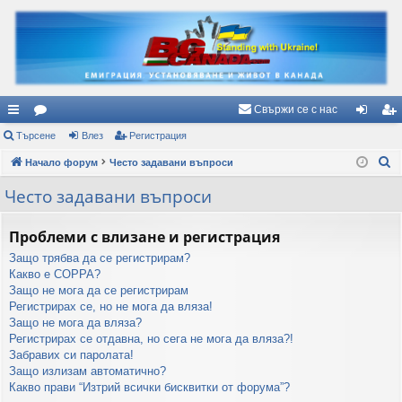
Свържи се с нас
ъ
Търсене
ор
Влез
Регистрация
ле
ег
Т
рз
Начало форум
ум
Често задавани въпроси
з
ис
ъ
и
и
тр
Често задавани въпроси
р
вр
ац
с
Проблеми с влизане и регистрация
е
ъз
ия
Защо трябва да се регистрирам?
н
ки
Какво е COPPA?
е
Защо не мога да се регистрирам
Регистрирах се, но не мога да вляза!
Защо не мога да вляза?
Регистрирах се отдавна, но сега не мога да вляза?!
Забравих си паролата!
Защо излизам автоматично?
Какво прави “Изтрий всички бисквитки от форума”?