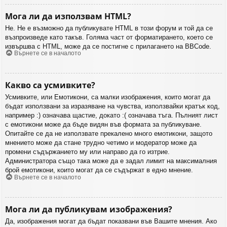
Мога ли да използвам HTML?
Не. Не е възможно да публикувате HTML в този форум и той да се
възпроизведе като такъв. Голяма част от форматирането, което се
извършва с HTML, може да се постигне с прилагането на BBCode.
Върнете се в началото
Какво са усмивките?
Усмивките, или Емотикони, са малки изображения, които могат да
бъдат използвани за изразяване на чувства, използвайки кратък код,
например :) означава щастие, докато :( означава тъга. Пълният лист
с емотикони може да бъде видян във формата за публикуване.
Опитайте се да не използвате прекалено много емотикони, защото
мнението може да стане трудно четимо и модератор може да
промени съдържанието му или направо да го изтрие.
Администратора също така може да е задал лимит на максималния
брой емотикони, които могат да се съдържат в едно мнение.
Върнете се в началото
Мога ли да публикувам изображения?
Да, изображения могат да бъдат показвани във Вашите мнения. Ако