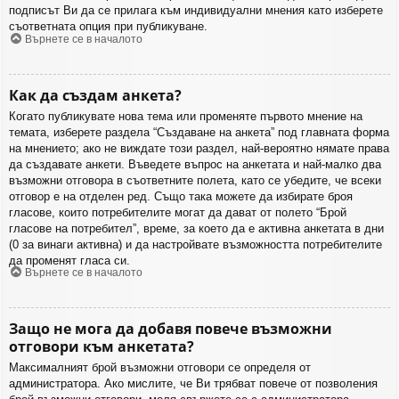
подписът Ви да се прилага към индивидуални мнения като изберете
съответната опция при публикуване.
Върнете се в началото
Как да създам анкета?
Когато публикувате нова тема или променяте първото мнение на
темата, изберете раздела “Създаване на анкета” под главната форма
на мнението; ако не виждате този раздел, най-вероятно нямате права
да създавате анкети. Въведете въпрос на анкетата и най-малко два
възможни отговора в съответните полета, като се убедите, че всеки
отговор е на отделен ред. Също така можете да избирате броя
гласове, които потребителите могат да дават от полето “Брой
гласове на потребител”, време, за което да е активна анкетата в дни
(0 за винаги активна) и да настройвате възможността потребителите
да променят гласа си.
Върнете се в началото
Защо не мога да добавя повече възможни
отговори към анкетата?
Максималният брой възможни отговори се определя от
администратора. Ако мислите, че Ви трябват повече от позволения