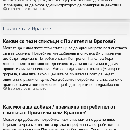
изпращача, за да може администраторът да предприеме действия.
Върнете се в началото
Приятели и Врагове
Какви са тези списъци с Приятели и Врагове?
Можете да използвате тези списъци за да организирате познанствата
си във форума. Потребителите добавени в списъка Ви с приятели
ще бъдат видими в Потребителския Контролен Панел за бърз
достъп, където ще можете да виждате дали са на линия и да им
пращате лични съобщения. Ако се поддържа от темата (скина) на
форума, мненията и съобщенията от приятели могат да бъдат
оцветени с различен цвят. Ако добавите потребител в списъка си с
врагове, всички негови мнения ще бъдат скрити по подразбиране.
Върнете се в началото
Как мога да добавя / премахна потребител от
списъка с Приятели или Врагове?
Можете да добавите потребител към списъците по два начина.
Единият е чрез съответните връзки в профила на потребителя, а
другият начин е през Потребителския Контролен Панел, където