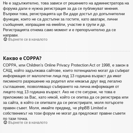
Не е задължително, това зависи от решението на администратора на
форума дали е нужна регистрация за да се публикуват мнения.
Въпреки това, регистрацията ще Ви даде достъп до допълнителни
функции, които не са достъпни за гостите, като аватари, лични
съобщения, изпращане на емейли, участие в групи и др.
Регистрацията отнема само момент и е препоръчително да се
направи.
Върнете се в началото
Какво е COPPA?
COPPA, или Children’s Online Privacy Protection Act от 1998, е закон в
САЩ, който задължава сайтове, които потенциално могат да събират
информация от малолетни лица под 13 годишна възраст да имат
писменото разрешение на родител или някакъв друг вид легално
съглашение, позволяващо събирането на лична информация от
лицето под 13 годишна възраст. Ако не сте сигурни, че това е
приложимо за Вас, като някой, който се опитва да се регистрира или
за сайта, в който се опитвате да се регистрирате, моля потърсете
правен съвет. Моля, имайте предвид, че phpBB Limited и
собственикът на този форум не могат да предложат правни съвети
по тази точка.
Върнете се в началото