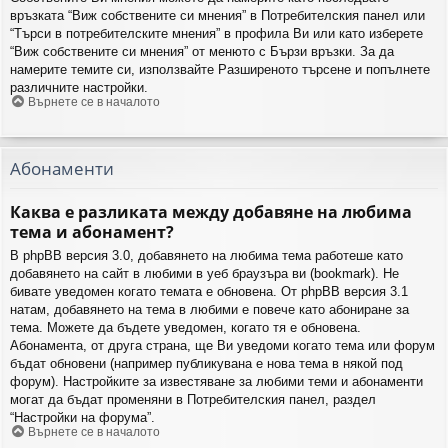
връзката “Виж собствените си мнения” в Потребителския панел или
“Търси в потребителските мнения” в профила Ви или като изберете
“Виж собствените си мнения” от менюто с Бързи връзки. За да
намерите темите си, използвайте Разширеното търсене и попълнете
различните настройки.
Върнете се в началото
Абонаменти
Каква е разликата между добавяне на любима
тема и абонамент?
В phpBB версия 3.0, добавянето на любима тема работеше като
добавянето на сайт в любими в уеб браузъра ви (bookmark). Не
бивате уведомен когато темата е обновена. От phpBB версия 3.1
натам, добавянето на тема в любими е повече като абониране за
тема. Можете да бъдете уведомен, когато тя е обновена.
Абонамента, от друга страна, ще Ви уведоми когато тема или форум
бъдат обновени (например публикувана е нова тема в някой под
форум). Настройките за известяване за любими теми и абонаменти
могат да бъдат променяни в Потребителския панел, раздел
“Настройки на форума”.
Върнете се в началото