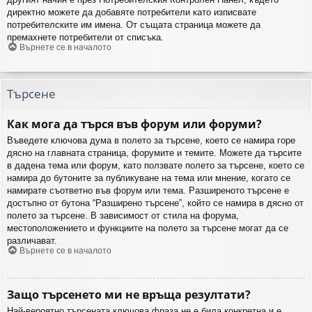
директно можете да добавяте потребители като изписвате
потребителските им имена. От същата страница можете да
премахнете потребители от списъка.
Върнете се в началото
Търсене
Как мога да търся във форум или форуми?
Въведете ключова дума в полето за търсене, което се намира горе
дясно на главната страница, форумите и темите. Можете да търсите
в дадена тема или форум, като ползвате полето за търсене, което се
намира до бутоните за публикуване на тема или мнение, когато се
намирате съответно във форум или тема. Разширеното търсене е
достъпно от бутона “Разширено търсене”, който се намира в дясно от
полето за търсене. В зависимост от стила на форума,
местоположението и функциите на полето за търсене могат да се
различават.
Върнете се в началото
Защо търсенето ми не връща резултати?
Най-вероятно търсената ключова фраза не е била конкретна и е