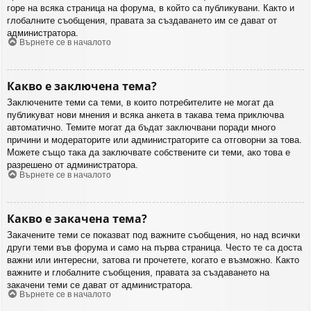
горе на всяка страница на форума, в който са публикувани. Както и
глобалните съобщения, правата за създаването им се дават от
администратора.
Върнете се в началото
Какво е заключена тема?
Заключените теми са теми, в които потребителите не могат да
публикуват нови мнения и всяка анкета в такава тема приключва
автоматично. Темите могат да бъдат заключвани поради много
причини и модераторите или администраторите са отговорни за това.
Можете също така да заключвате собствените си теми, ако това е
разрешено от администратора.
Върнете се в началото
Какво е закачена тема?
Закачените теми се показват под важните съобщения, но над всички
други теми във форума и само на първа страница. Често те са доста
важни или интересни, затова ги прочетете, когато е възможно. Както
важните и глобалните съобщения, правата за създаването на
закачени теми се дават от администратора.
Върнете се в началото