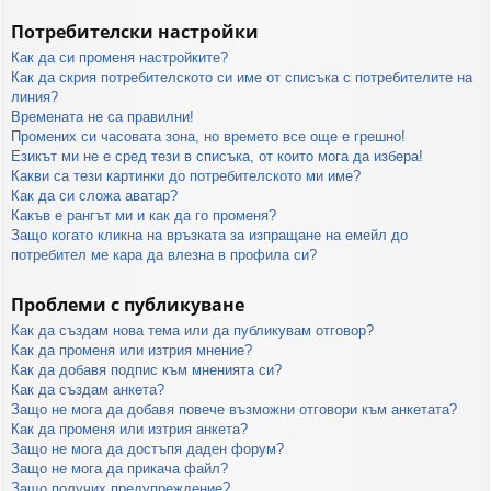
Потребителски настройки
Как да си променя настройките?
Как да скрия потребителското си име от списъка с потребителите на
линия?
Времената не са правилни!
Промених си часовата зона, но времето все още е грешно!
Езикът ми не е сред тези в списъка, от които мога да избера!
Какви са тези картинки до потребителското ми име?
Как да си сложа аватар?
Какъв е рангът ми и как да го променя?
Защо когато кликна на връзката за изпращане на емейл до
потребител ме кара да влезна в профила си?
Проблеми с публикуване
Как да създам нова тема или да публикувам отговор?
Как да променя или изтрия мнение?
Как да добавя подпис към мненията си?
Как да създам анкета?
Защо не мога да добавя повече възможни отговори към анкетата?
Как да променя или изтрия анкета?
Защо не мога да достъпя даден форум?
Защо не мога да прикача файл?
Защо получих предупреждение?