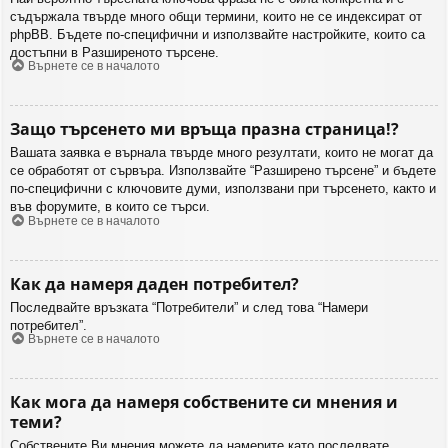
съдържала твърде много общи термини, които не се индексират от
phpBB. Бъдете по-специфични и използвайте настройките, които са
достъпни в Разширеното търсене.
Върнете се в началото
Защо търсенето ми връща празна страница!?
Вашата заявка е върнала твърде много резултати, които не могат да
се обработят от сървъра. Използвайте “Разширено търсене” и бъдете
по-специфични с ключовите думи, използвани при търсенето, както и
във форумите, в които се търси.
Върнете се в началото
Как да намеря даден потребител?
Последвайте връзката “Потребители” и след това “Намери
потребител”.
Върнете се в началото
Как мога да намеря собствените си мнения и
теми?
Собствените Ви мнения можете да намерите като последвате