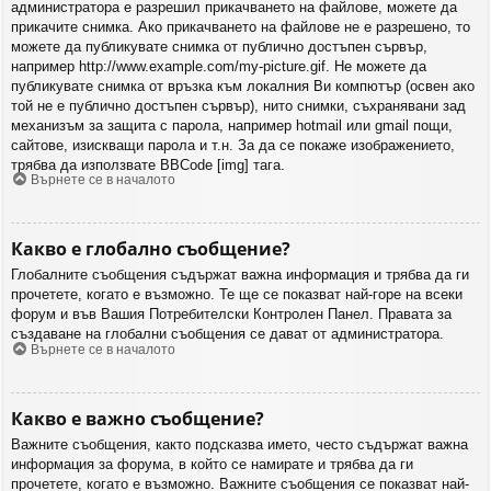
администратора е разрешил прикачването на файлове, можете да
прикачите снимка. Ако прикачването на файлове не е разрешено, то
можете да публикувате снимка от публично достъпен сървър,
например http://www.example.com/my-picture.gif. Не можете да
публикувате снимка от връзка към локалния Ви компютър (освен ако
той не е публично достъпен сървър), нито снимки, съхранявани зад
механизъм за защита с парола, например hotmail или gmail пощи,
сайтове, изискващи парола и т.н. За да се покаже изображението,
трябва да използвате BBCode [img] тага.
Върнете се в началото
Какво е глобално съобщение?
Глобалните съобщения съдържат важна информация и трябва да ги
прочетете, когато е възможно. Те ще се показват най-горе на всеки
форум и във Вашия Потребителски Контролен Панел. Правата за
създаване на глобални съобщения се дават от администратора.
Върнете се в началото
Какво е важно съобщение?
Важните съобщения, както подсказва името, често съдържат важна
информация за форума, в който се намирате и трябва да ги
прочетете, когато е възможно. Важните съобщения се показват най-