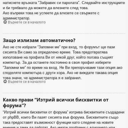
натиснете връзката "Забравих си паролата". Следвайте инструкциите
и би трябвало да можете да влезнете след това.
Ако въпреки това не успеете да влезете се свържете с
администратор.
Върнете се в началото
Защо излизам автоматично?
Ако не сте избрали “Запомни ме” при вход, то форумът ще пази
сесията Ви само за определено време. Това предотвратява
използване на профила Ви от някой друг, който ползва същият
компютър. За да останете постоянно в своя профил изберете
“Запомни ме” по време на вход. Не Ви препоръчваме тази опция ако
споделяте компютъра с други хора. Ако не виждате такава опция
това значи, че администратора я е забранил.
Върнете се в началото
Какво прави “Изтрий всички бисквитки от
форума”?
“Изтрий всички бисквитки от форума” изтрива бисквитките създадени
от phpBB, които Ви пазят сесията във форума. Бисквитките също
така предоставят възможност функции като следене на новите
мнения и теми да работят. Ако имате проблеми с влизането или