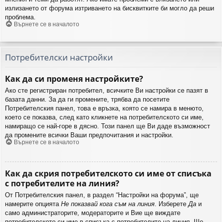
излизането от форума изтриването на бисквитките би могло да реши
проблема.
Върнете се в началото
Потребителски настройки
Как да си променя настройките?
Ако сте регистриран потребител, всичките Ви настройки се пазят в
базата данни. За да ги промените, трябва да посетите
Потребителския панел, това е връзка, която се намира в менюто,
което се показва, след като кликнете на потребителското си име,
намиращо се най-горе в дясно. Този панел ще Ви даде възможност
да промените всички Ваши предпочитания и настройки.
Върнете се в началото
Как да скрия потребителското си име от списъка
с потребителите на линия?
От Потребителския панел, в раздел “Настройки на форума”, ще
намерите опцията
Не показвай кога съм на линия
. Изберете
Да
и
само администраторите, модераторите и Вие ще виждате
потребителското си име в списъка с потребителите на линия. Ще