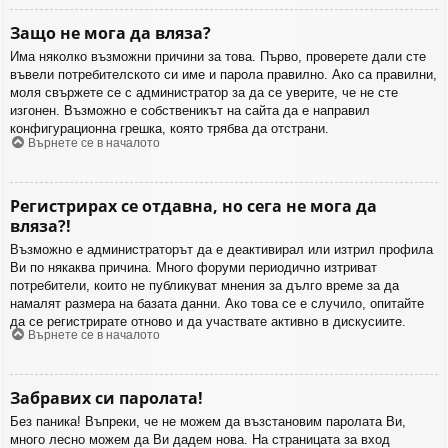
Защо не мога да вляза?
Има няколко възможни причини за това. Първо, проверете дали сте
въвели потребителското си име и парола правилно. Ако са правилни,
моля свържете се с администратор за да се уверите, че не сте
изгонен. Възможно е собственикът на сайта да е направил
конфигурационна грешка, която трябва да отстрани.
Върнете се в началото
Регистрирах се отдавна, но сега не мога да
вляза?!
Възможно е администраторът да е деактивирал или изтрил профила
Ви по някаква причина. Много форуми периодично изтриват
потребители, които не публикуват мнения за дълго време за да
намалят размера на базата данни. Ако това се е случило, опитайте
да се регистрирате отново и да участвате активно в дискусиите.
Върнете се в началото
Забравих си паролата!
Без паника! Въпреки, че не можем да възстановим паролата Ви,
много лесно можем да Ви дадем нова. На страницата за вход