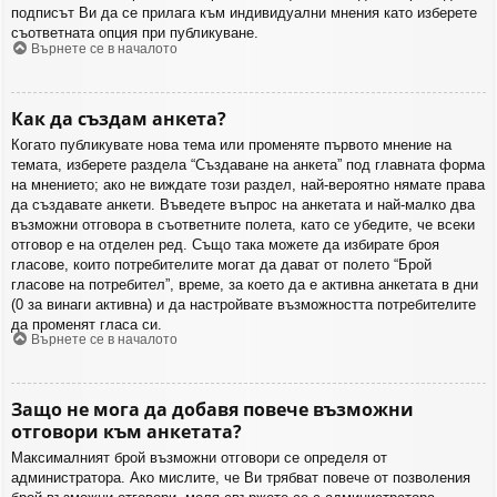
подписът Ви да се прилага към индивидуални мнения като изберете
съответната опция при публикуване.
Върнете се в началото
Как да създам анкета?
Когато публикувате нова тема или променяте първото мнение на
темата, изберете раздела “Създаване на анкета” под главната форма
на мнението; ако не виждате този раздел, най-вероятно нямате права
да създавате анкети. Въведете въпрос на анкетата и най-малко два
възможни отговора в съответните полета, като се убедите, че всеки
отговор е на отделен ред. Също така можете да избирате броя
гласове, които потребителите могат да дават от полето “Брой
гласове на потребител”, време, за което да е активна анкетата в дни
(0 за винаги активна) и да настройвате възможността потребителите
да променят гласа си.
Върнете се в началото
Защо не мога да добавя повече възможни
отговори към анкетата?
Максималният брой възможни отговори се определя от
администратора. Ако мислите, че Ви трябват повече от позволения