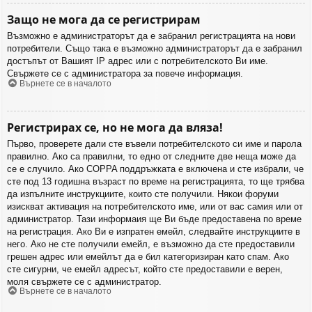
Защо не мога да се регистрирам
Възможно е администраторът да е забранил регистрацията на нови
потребители. Също така е възможно администраторът да е забранил
достъпът от Вашият IP адрес или с потребителското Ви име.
Свържете се с администратора за повече информация.
Върнете се в началото
Регистрирах се, но не мога да вляза!
Първо, проверете дали сте въвели потребителското си име и парола
правилно. Ако са правилни, то едно от следните две неща може да
се е случило. Ако COPPA поддръжката е включена и сте избрали, че
сте под 13 годишна възраст по време на регистрацията, то ще трябва
да изпълните инструкциите, които сте получили. Някои форуми
изискват активация на потребителското име, или от вас самия или от
администратор. Тази информаия ще Ви бъде предоставена по време
на регистрация. Ако Ви е изпратен емейл, следвайте инструкциите в
него. Ако не сте получили емейл, е възможно да сте предоставили
грешен адрес или емейлът да е бил категоризиран като спам. Ако
сте сигурни, че емейл адресът, който сте предоставили е верен,
моля свържете се с администратор.
Върнете се в началото