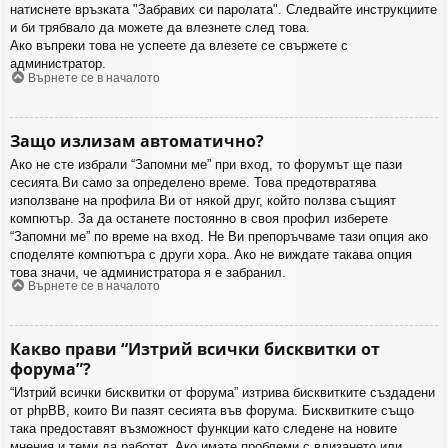
натиснете връзката "Забравих си паролата". Следвайте инструкциите
и би трябвало да можете да влезнете след това.
Ако въпреки това не успеете да влезете се свържете с
администратор.
Върнете се в началото
Защо излизам автоматично?
Ако не сте избрали “Запомни ме” при вход, то форумът ще пази
сесията Ви само за определено време. Това предотвратява
използване на профила Ви от някой друг, който ползва същият
компютър. За да останете постоянно в своя профил изберете
“Запомни ме” по време на вход. Не Ви препоръчваме тази опция ако
споделяте компютъра с други хора. Ако не виждате такава опция
това значи, че администратора я е забранил.
Върнете се в началото
Какво прави “Изтрий всички бисквитки от
форума”?
“Изтрий всички бисквитки от форума” изтрива бисквитките създадени
от phpBB, които Ви пазят сесията във форума. Бисквитките също
така предоставят възможност функции като следене на новите
мнения и теми да работят. Ако имате проблеми с влизането или