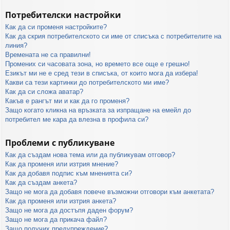
Потребителски настройки
Как да си променя настройките?
Как да скрия потребителското си име от списъка с потребителите на
линия?
Времената не са правилни!
Промених си часовата зона, но времето все още е грешно!
Езикът ми не е сред тези в списъка, от които мога да избера!
Какви са тези картинки до потребителското ми име?
Как да си сложа аватар?
Какъв е рангът ми и как да го променя?
Защо когато кликна на връзката за изпращане на емейл до
потребител ме кара да влезна в профила си?
Проблеми с публикуване
Как да създам нова тема или да публикувам отговор?
Как да променя или изтрия мнение?
Как да добавя подпис към мненията си?
Как да създам анкета?
Защо не мога да добавя повече възможни отговори към анкетата?
Как да променя или изтрия анкета?
Защо не мога да достъпя даден форум?
Защо не мога да прикача файл?
Защо получих предупреждение?