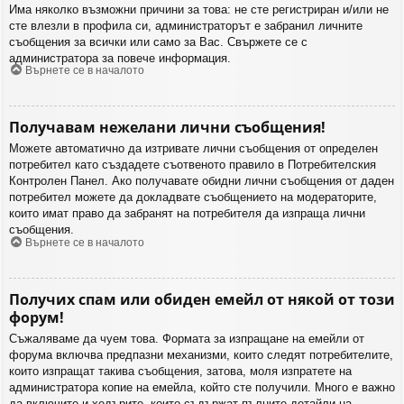
Има няколко възможни причини за това: не сте регистриран и/или не
сте влезли в профила си, администраторът е забранил личните
съобщения за всички или само за Вас. Свържете се с
администратора за повече информация.
Върнете се в началото
Получавам нежелани лични съобщения!
Можете автоматично да изтривате лични съобщения от определен
потребител като създадете съотвеното правило в Потребителския
Контролен Панел. Ако получавате обидни лични съобщения от даден
потребител можете да докладвате съобщението на модераторите,
които имат право да забранят на потребителя да изпраща лични
съобщения.
Върнете се в началото
Получих спам или обиден емейл от някой от този
форум!
Съжаляваме да чуем това. Формата за изпращане на емейли от
форума включва предпазни механизми, които следят потребителите,
които изпращат такива съобщения, затова, моля изпратете на
администратора копие на емейла, който сте получили. Много е важно
да включите и хедърите, които съдържат пълните детайли на