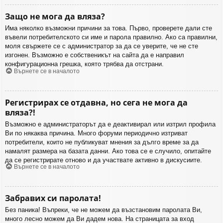
Защо не мога да вляза?
Има няколко възможни причини за това. Първо, проверете дали сте
въвели потребителското си име и парола правилно. Ако са правилни,
моля свържете се с администратор за да се уверите, че не сте
изгонен. Възможно е собственикът на сайта да е направил
конфигурационна грешка, която трябва да отстрани.
Върнете се в началото
Регистрирах се отдавна, но сега не мога да
вляза?!
Възможно е администраторът да е деактивирал или изтрил профила
Ви по някаква причина. Много форуми периодично изтриват
потребители, които не публикуват мнения за дълго време за да
намалят размера на базата данни. Ако това се е случило, опитайте
да се регистрирате отново и да участвате активно в дискусиите.
Върнете се в началото
Забравих си паролата!
Без паника! Въпреки, че не можем да възстановим паролата Ви,
много лесно можем да Ви дадем нова. На страницата за вход