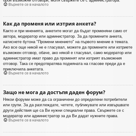
брой възможни отговори, моля свържете се с администратора.
Върнете се в началото
Как да променя или изтрия анкета?
Както и при мненията, анкетите могат да бъдат променяни само от
автора, модератор или администратор. За да промените анкета,
натиснете бутона "Промени мнението" на първото мнение в темата.
Ако все още никой не е гласувал, можете да промените или изтриете
възможен отговор, обаче, ако някой е гласувал, само модератор или
администратор имат право да променят или изтрият възможния
отговор. Така се предотвратява подмяната на гласове преди да е
приключила анкетата.
Върнете се в началото
Защо не мога да достъпя даден форум?
Някои форуми може да са ограничени до определени потребители
или групи. За да разглеждате, четете, публикувате или извършвате
други действия ще са Ви нужни специални права. Свържете се с
модератор или администратор за да Ви дадат нужните права.
Върнете се в началото