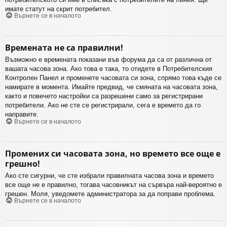
имате статут на скрит потребител.
Върнете се в началото
Времената не са правилни!
Възможно е времената показани във форума да са от различна от
вашата часова зона. Ако това е така, то отидете в Потребителския
Контролен Панел и променете часовата си зона, спрямо това къде се
намирате в момента. Имайте предвид, че смяната на часовата зона,
както и повечето настройки са разрешени само за регистрирани
потребители. Ако не сте се регистрирали, сега е времето да го
направите.
Върнете се в началото
Промених си часовата зона, но времето все още е
грешно!
Ако сте сигурни, че сте избрали правилната часова зона и времето
все още не е правилно, тогава часовникът на сървъра най-вероятно е
грешен. Моля, уведомете администратора за да поправи проблема.
Върнете се в началото