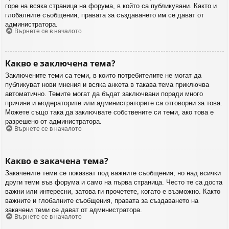
горе на всяка страница на форума, в който са публикувани. Както и
глобалните съобщения, правата за създаването им се дават от
администратора.
Върнете се в началото
Какво е заключена тема?
Заключените теми са теми, в които потребителите не могат да
публикуват нови мнения и всяка анкета в такава тема приключва
автоматично. Темите могат да бъдат заключвани поради много
причини и модераторите или администраторите са отговорни за това.
Можете също така да заключвате собствените си теми, ако това е
разрешено от администратора.
Върнете се в началото
Какво е закачена тема?
Закачените теми се показват под важните съобщения, но над всички
други теми във форума и само на първа страница. Често те са доста
важни или интересни, затова ги прочетете, когато е възможно. Както
важните и глобалните съобщения, правата за създаването на
закачени теми се дават от администратора.
Върнете се в началото