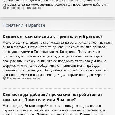
изпращача, за да може администраторът да предприеме действия.
Върнете се в началото
Приятели и Врагове
Какви са тези списъци с Приятели и Врагове?
Можете да използвате тези списъци за да организирате познанствата
си във форума. Потребителите добавени в списъка Ви с приятели
ще бъдат видими в Потребителския Контролен Панел за бърз
достъп, където ще можете да виждате дали са на линия и да им
пращате лични съобщения. Ако се поддържа от темата (скина) на
форума, мненията и съобщенията от приятели могат да бъдат
оцветени с различен цвят. Ако добавите потребител в списъка си с
врагове, всички негови мнения ще бъдат скрити по подразбиране.
Върнете се в началото
Как мога да добавя / премахна потребител от
списъка с Приятели или Врагове?
Можете да добавите потребител към списъците по два начина.
Единият е чрез съответните връзки в профила на потребителя, а
другият начин е през Потребителския Контролен Панел, където