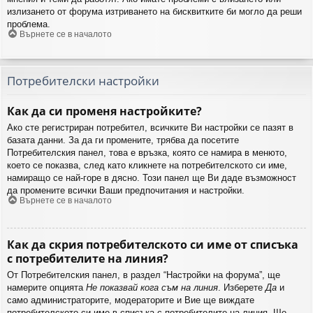
излизането от форума изтриването на бисквитките би могло да реши
проблема.
Върнете се в началото
Потребителски настройки
Как да си променя настройките?
Ако сте регистриран потребител, всичките Ви настройки се пазят в
базата данни. За да ги промените, трябва да посетите
Потребителския панел, това е връзка, която се намира в менюто,
което се показва, след като кликнете на потребителското си име,
намиращо се най-горе в дясно. Този панел ще Ви даде възможност
да промените всички Ваши предпочитания и настройки.
Върнете се в началото
Как да скрия потребителското си име от списъка
с потребителите на линия?
От Потребителския панел, в раздел “Настройки на форума”, ще
намерите опцията
Не показвай кога съм на линия
. Изберете
Да
и
само администраторите, модераторите и Вие ще виждате
потребителското си име в списъка с потребителите на линия. Ще