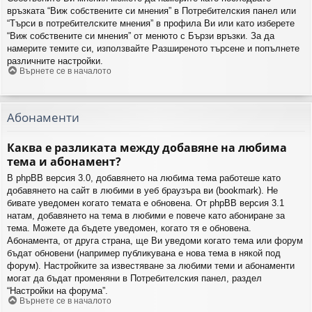
връзката “Виж собствените си мнения” в Потребителския панел или
“Търси в потребителските мнения” в профила Ви или като изберете
“Виж собствените си мнения” от менюто с Бързи връзки. За да
намерите темите си, използвайте Разширеното търсене и попълнете
различните настройки.
Върнете се в началото
Абонаменти
Каква е разликата между добавяне на любима
тема и абонамент?
В phpBB версия 3.0, добавянето на любима тема работеше като
добавянето на сайт в любими в уеб браузъра ви (bookmark). Не
бивате уведомен когато темата е обновена. От phpBB версия 3.1
натам, добавянето на тема в любими е повече като абониране за
тема. Можете да бъдете уведомен, когато тя е обновена.
Абонамента, от друга страна, ще Ви уведоми когато тема или форум
бъдат обновени (например публикувана е нова тема в някой под
форум). Настройките за известяване за любими теми и абонаменти
могат да бъдат променяни в Потребителския панел, раздел
“Настройки на форума”.
Върнете се в началото