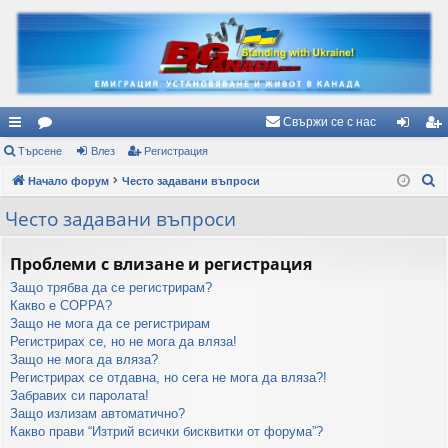
Свържи се с нас
ъ
Търсене
ор
Влез
Регистрация
ле
ег
Т
рз
Начало форум
ум
Често задавани въпроси
з
ис
ъ
и
и
тр
Често задавани въпроси
р
вр
ац
с
Проблеми с влизане и регистрация
е
ъз
ия
Защо трябва да се регистрирам?
н
ки
Какво е COPPA?
е
Защо не мога да се регистрирам
Регистрирах се, но не мога да вляза!
Защо не мога да вляза?
Регистрирах се отдавна, но сега не мога да вляза?!
Забравих си паролата!
Защо излизам автоматично?
Какво прави “Изтрий всички бисквитки от форума”?