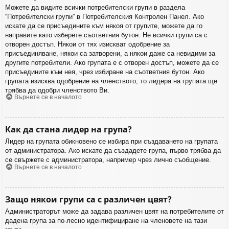
Можете да видите всички потребителски групи в раздела
“Потребителски групи” в Потребителския Контролен Панел. Ако
искате да се присъедините към някоя от групите, можете да го
направите като изберете съответния бутон. Не всички групи са с
отворен достъп. Някои от тях изискват одобрение за
присъединяване, някои са затворени, а някои даже са невидими за
другите потребители. Ако групата е с отворен достъп, можете да се
присъедините към нея, чрез избиране на съответния бутон. Ако
групата изисква одобрение на членството, то лидера на групата ще
трябва да одобри членството Ви.
Върнете се в началото
Как да стана лидер на група?
Лидер на групата обикновено се избира при създаването на групата
от администратора. Ако искате да създадете група, първо трябва да
се свържете с администратора, например чрез лично съобщение.
Върнете се в началото
Защо някои групи са с различен цвят?
Администраторът може да задава различен цвят на потребителите от
дадена група за по-лесно идентифициране на членовете на тази