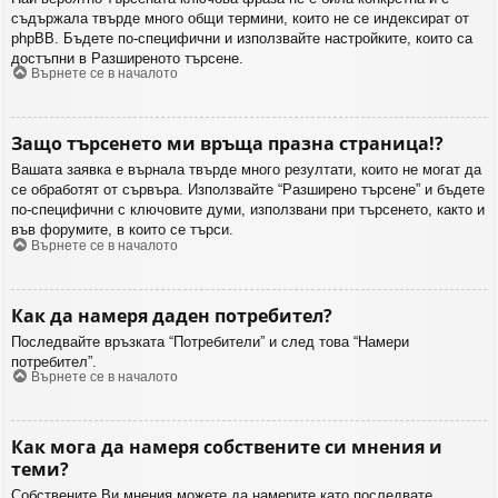
съдържала твърде много общи термини, които не се индексират от
phpBB. Бъдете по-специфични и използвайте настройките, които са
достъпни в Разширеното търсене.
Върнете се в началото
Защо търсенето ми връща празна страница!?
Вашата заявка е върнала твърде много резултати, които не могат да
се обработят от сървъра. Използвайте “Разширено търсене” и бъдете
по-специфични с ключовите думи, използвани при търсенето, както и
във форумите, в които се търси.
Върнете се в началото
Как да намеря даден потребител?
Последвайте връзката “Потребители” и след това “Намери
потребител”.
Върнете се в началото
Как мога да намеря собствените си мнения и
теми?
Собствените Ви мнения можете да намерите като последвате