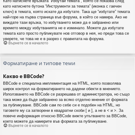
Като натиснете връзката “Избутай темата”, която се показва след
като натиснете бутона “Инструменти за темата” (иконка с гаечен
ключ) в темата, която искате да избутате. Така ще “избутате” темата
най-горе на първа страница във форума, в който се намира. Ако не
виждате тази връзка, то избутването може да е забранено или
времето между избутванията не е изминало. Можете да избутате
темата като просто публикувате нов отговор в нея, но преди това се
уверете, че това не е в разрез с правилата на форума.
Върнете се в началото
Форматиране и типове теми
Какво е BBCode?
BBCode е специална имплементация на HTML, която позволява
широк контрол на форматирането на дадени обекти в мнението.
Използването на BBCode се разрешава от администратора, но също
така може да бъде забранено за всяко отделно мнение от формата
за публикуване. BBCode сам по себе си е подобен на HTML, но
таговете му са затворени в квадратни скоби [ и ], а не в < и >. За
повече информация относно BBCode вижте упътването за BBCode,
което можете да намерите във формата за публикуване.
Върнете се в началото