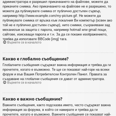
администратора е разрешил прикачването на файлове, можете да
прикачите снимка. Ако прикачването на файлове не е разрешено, то
можете да публикувате снимка от публично достъпен сървър,
например http://www.example.com/my-picture.gif. Не можете да
публикувате снимка от връзка към локалния Ви компютър (освен ако
той не е публично достъпен сървър), нито снимки, съхранявани зад
механизъм за защита с парола, например hotmail или gmail пощи,
сайтове, изискващи парола и т.н. За да се покаже изображението,
трябва да използвате BBCode [img] тага.
Върнете се в началото
Какво е глобално съобщение?
Глобалните съобщения съдържат важна информация и трябва да ги
прочетете, когато е възможно. Те ще се показват най-горе на всеки
форум и във Вашия Потребителски Контролен Панел. Правата за
създаване на глобални съобщения се дават от администратора.
Върнете се в началото
Какво е важно съобщение?
Важните съобщения, както подсказва името, често съдържат важна
информация за форума, в който се намирате и трябва да ги
прочетете, когато е възможно. Важните съобщения се показват най-