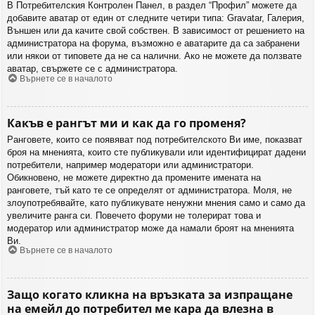
В Потребителския Контролен Панел, в раздел “Профил” можете да
добавите аватар от един от следните четири типа: Gravatar, Галерия,
Външен или да качите свой собствен. В зависимост от решението на
администратора на форума, възможно е аватарите да са забранени
или някои от типовете да не са налични. Ако не можете да ползвате
аватар, свържете се с администратора.
Върнете се в началото
Какъв е рангът ми и как да го променя?
Ранговете, които се появяват под потребителското Ви име, показват
броя на мненията, които сте публикували или идентифицират дадени
потребители, например модератори или администратори.
Обикновено, не можете директно да промените имената на
ранговете, тъй като те се определят от администратора. Моля, не
злоупотребявайте, като публикувате ненужни мнения само и само да
увеличите ранга си. Повечето форуми не толерират това и
модератор или администратор може да намали броят на мненията
Ви.
Върнете се в началото
Защо когато кликна на връзката за изпращане
на емейл до потребител ме кара да влезна в