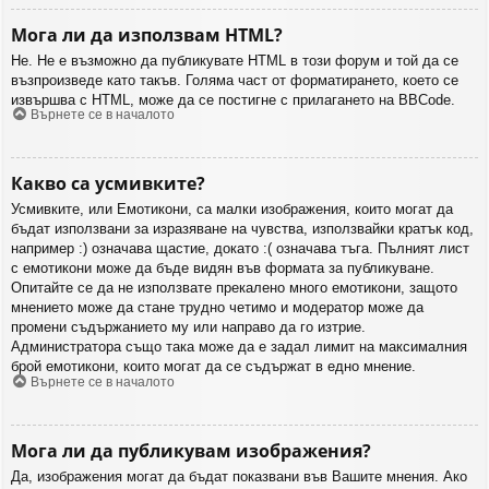
Мога ли да използвам HTML?
Не. Не е възможно да публикувате HTML в този форум и той да се
възпроизведе като такъв. Голяма част от форматирането, което се
извършва с HTML, може да се постигне с прилагането на BBCode.
Върнете се в началото
Какво са усмивките?
Усмивките, или Емотикони, са малки изображения, които могат да
бъдат използвани за изразяване на чувства, използвайки кратък код,
например :) означава щастие, докато :( означава тъга. Пълният лист
с емотикони може да бъде видян във формата за публикуване.
Опитайте се да не използвате прекалено много емотикони, защото
мнението може да стане трудно четимо и модератор може да
промени съдържанието му или направо да го изтрие.
Администратора също така може да е задал лимит на максималния
брой емотикони, които могат да се съдържат в едно мнение.
Върнете се в началото
Мога ли да публикувам изображения?
Да, изображения могат да бъдат показвани във Вашите мнения. Ако