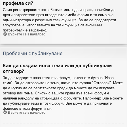
профила си?
Само регистрираните потребители могат да изпращат емейли до
други потребители през вградената емейл форма и то само ако
администратора е разрешил тази функция. За да се предотврати
злоупотреба, използването на тази функция от анонимни
потребители е забранено.
Върнете се в началото
Проблеми с публикуване
Как да създам нова тема или да публикувам
отговор?
За да създадете нова тема във форум, натиснете бутона "Нова
тема". За да отговорите на тема, натиснете бутона "Отговори". Може
да е нужно да се регистрирате преди да можете да публикувате
отговор или тема. Списък с вашите права във всеки форум е
наличен най-долу на страницата с форумите. Например: Вие можете
да публикувате теми в този форум, Вие можете да прикачвате
файлове в този форум и т.н.
Върнете се в началото