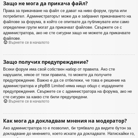
Защо не мога да прикача файл?
Права за прикачване на файл се дават на ниво форум, група или
потребител. Администраторът може да е забранил прикачването на
файлове за форума, в който се опитвате да публикувате или само
определени групи могат да прикачват файлове. Свържете се с
администратора, ако не сте сигурни защо не можете да прикачвате
файлове.
Върнете се в началото
Защо получих предупреждение?
Всеки форум има свой собствен набор от правила. Ако сте
нарушили, някое от тези правила, то можете да получите
предупреждение. Важно е да се отбележи, че това е решение на
администратора и phpBB Limited няма нищо общо с издадените
предупреждения. Свържете се с администратора на форума, ако не
сте сигурен за какво сте били предупредени.
Върнете се в началото
Как мога да докладвам мнения на модератор?
Ако администратора го е позволил, би трябвало да видите бутон за
докладване до мнението, което искате да докладвате. Натискайки го,