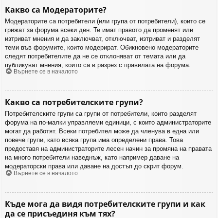
Какво са Модераторите?
Модераторите са потребители (или група от потребители), които се
грижат за форума всеки ден. Те имат правото да променят или
изтриват мнения и да заключват, отключват, изтриват и разделят
теми във форумите, които модерират. Обикновено модераторите
следят потребителите да не се отклоняват от темата или да
публикуват мнения, които са в разрез с правилата на форума.
Върнете се в началото
Какво са потребителските групи?
Потребителските групи са групи от потребители, които разделят
форума на по-малки управляеми единици, с които администраторите
могат да работят. Всеки потребител може да членува в една или
повече групи, като всяка група има определени права. Това
предоставя на администраторите лесен начин за промяна на правата
на много потребители наведнъж, като например даване на
модераторски права или даване на достъп до скрит форум.
Върнете се в началото
Къде мога да видя потребителските групи и как
да се присъединя към тях?