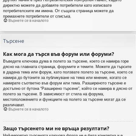
директно можете да добавяте потребители като изписвате
потребителските им имена. От същата страница можете да
премахнете потребители от списъка.
Върнете се в началото
Търсене
Как мога да търся във форум или форуми?
Въведете ключова дума в полето за търсене, което се намира горе
дясно на главната страница, форумите и темите. Можете да търсите
в дадена тема или форум, като ползвате полето за търсене, което се
намира до бутоните за публикуване на тема или мнение, когато се
намирате съответно във форум или тема. Разширеното търсене е
достъпно от бутона “Разширено търсене”, който се намира в дясно от
полето за търсене. В зависимост от стила на форума,
местоположението и функциите на полето за търсене могат да се
различават.
Върнете се в началото
Защо търсенето ми не връща резултати?
Най-вероятно търсената ключова фраза не е била конкретна и е