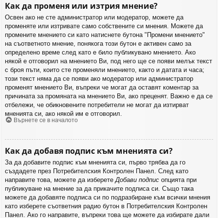
Как да променя или изтрия мнение?
Освен ако не сте администратор или модератор, можете да
променяте или изтривате само собствените си мнения. Можете да
промените мнението си като натиснете бутона "Промени мнението"
на съответното мнение, понякога този бутон е активен само за
определено време след като е било публикувано мнението. Ако
някой е отговорил на мнението Ви, под него ще се появи мелък текст
с броя пъти, които сте променяли мнението, както и датата и часа;
този текст няма да се появи ако модератор или администратор
променят мнението Ви, въпреки че могат да оставят коментар за
причината за промяната на мнението Ви, ако преценят. Важно е да се
отбележи, че обикновените потребители не могат да изтирват
мненията си, ако някой им е отговорил.
Върнете се в началото
Как да добавя подпис към мненията си?
За да добавите подпис към мненията си, първо трябва да го
създадете през Потребителския Контролен Панел. След като
направите това, можете да изберете
Добави подпис
опцията при
публикуване на мнение за да прикачите подписа си. Също така
можете да добавяте подписа си по подразбиране към всички мнения
като изберете съответния радио бутон в Потребителския Контролен
Панел. Ако го направите, въпреки това ще можете да избирате дали