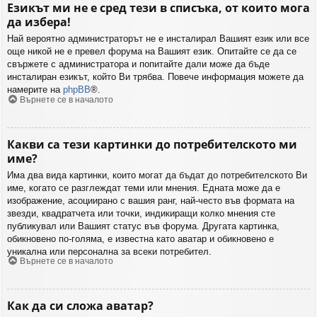
Езикът ми не е сред тези в списъка, от които мога
да избера!
Най вероятно администраторът не е инсталирал Вашият език или все
още никой не е превел форума на Вашият език. Опитайте се да се
свържете с администратора и попитайте дали може да бъде
инсталиран езикът, който Ви трябва. Повече информация можете да
намерите на
phpBB
®.
Върнете се в началото
Какви са тези картинки до потребителското ми
име?
Има два вида картинки, които могат да бъдат до потребителското Ви
име, когато се разглеждат теми или мнения. Едната може да е
изображение, асоциирано с вашия ранг, най-често във формата на
звезди, квадратчета или точки, индикиращи колко мнения сте
публикувал или Вашият статус във форума. Другата картинка,
обикновено по-голяма, е известна като аватар и обикновено е
уникална или персонална за всеки потребител.
Върнете се в началото
Как да си сложа аватар?