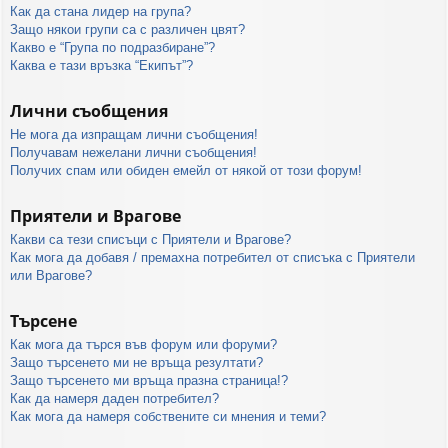
Как да стана лидер на група?
Защо някои групи са с различен цвят?
Какво е “Група по подразбиране”?
Каква е тази връзка “Екипът”?
Лични съобщения
Не мога да изпращам лични съобщения!
Получавам нежелани лични съобщения!
Получих спам или обиден емейл от някой от този форум!
Приятели и Врагове
Какви са тези списъци с Приятели и Врагове?
Как мога да добавя / премахна потребител от списъка с Приятели
или Врагове?
Търсене
Как мога да търся във форум или форуми?
Защо търсенето ми не връща резултати?
Защо търсенето ми връща празна страница!?
Как да намеря даден потребител?
Как мога да намеря собствените си мнения и теми?