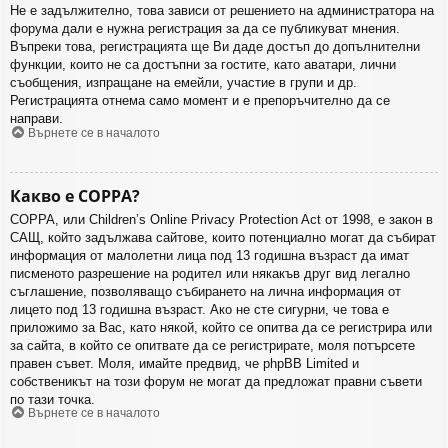
Не е задължително, това зависи от решението на администратора на
форума дали е нужна регистрация за да се публикуват мнения.
Въпреки това, регистрацията ще Ви даде достъп до допълнителни
функции, които не са достъпни за гостите, като аватари, лични
съобщения, изпращане на емейли, участие в групи и др.
Регистрацията отнема само момент и е препоръчително да се
направи.
Върнете се в началото
Какво е COPPA?
COPPA, или Children’s Online Privacy Protection Act от 1998, е закон в
САЩ, който задължава сайтове, които потенциално могат да събират
информация от малолетни лица под 13 годишна възраст да имат
писменото разрешение на родител или някакъв друг вид легално
съглашение, позволяващо събирането на лична информация от
лицето под 13 годишна възраст. Ако не сте сигурни, че това е
приложимо за Вас, като някой, който се опитва да се регистрира или
за сайта, в който се опитвате да се регистрирате, моля потърсете
правен съвет. Моля, имайте предвид, че phpBB Limited и
собственикът на този форум не могат да предложат правни съвети
по тази точка.
Върнете се в началото