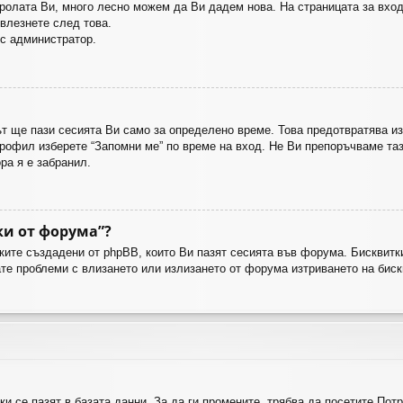
ролата Ви, много лесно можем да Ви дадем нова. На страницата за вход
влезнете след това.
 с администратор.
ът ще пази сесията Ви само за определено време. Това предотвратява из
рофил изберете “Запомни ме” по време на вход. Не Ви препоръчваме таз
ра я е забранил.
ки от форума”?
тките създадени от phpBB, които Ви пазят сесията във форума. Бисквит
ате проблеми с влизането или излизането от форума изтриването на бис
ки се пазят в базата данни. За да ги промените, трябва да посетите Потр