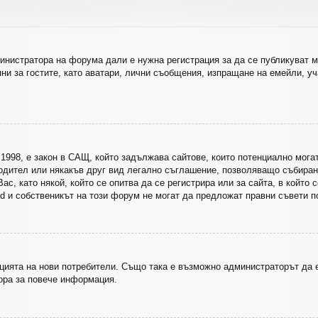
инистратора на форума дали е нужна регистрация за да се публикуват м
ни за гостите, като аватари, лични съобщения, изпращане на емейли, уч
 от 1998, е закон в САЩ, който задължава сайтове, които потенциално мо
одител или някакъв друг вид легално съглашение, позволяващо събиран
Вас, като някой, който се опитва да се регистрира или за сайта, в който
d и собственикът на този форум не могат да предложат правни съвети по
цията на нови потребители. Също така е възможно администраторът да е
ора за повече информация.