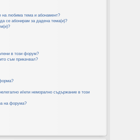
е на любима тема и абонамент?
да се абонирам за дадена тема(и)?
м(и)?
олени в този форум?
оито съм прикачвал?
тформа?
 нелегално и/или неморално съдържание в този
ра на форума?