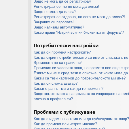
Защо не мога да се регистрирам
Регистрирах се, но не мога да вляза!
Защо не мога да вляза?
Регистрирах се отдавна, но сега не мога да вляза?!
Забравих си паролата!
Защо излизам автоматично?
Какво прави “Изтрий всички бисквитки от форума”?
Потребителски настройки
Как да си променя настройките?
Как да скрия потребителското си име от списъка с п
Времената не са правилни!
Промених си часовата зона, но времето все още е гр
Езикът ми не е сред тези в списъка, от които мога да
Какви са тези картинки до потребителското ми име?
Как да си сложа аватар?
Какъв е рангът ми и как да го променя?
Защо когато кликна на връзката за изпращане на еме
влезна в профила си?
Проблеми с публикуване
Как да създам нова тема или да публикувам отговор?
Как да променя или изтрия мнение?