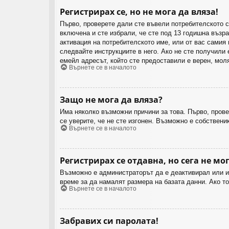
Регистрирах се, но не мога да вляза!
Първо, проверете дали сте въвели потребителското 
включена и сте избрали, че сте под 13 годишна възра
активация на потребителското име, или от вас самия
следвайте инструкциите в него. Ако не сте получили 
емейл адресът, който сте предоставили е верен, мол
Върнете се в началото
Защо не мога да вляза?
Има няколко възможни причини за това. Първо, прове
се уверите, че не сте изгонен. Възможно е собствени
Върнете се в началото
Регистрирах се отдавна, но сега не мог
Възможно е администраторът да е деактивирал или и
време за да намалят размера на базата данни. Ако то
Върнете се в началото
Забравих си паролата!