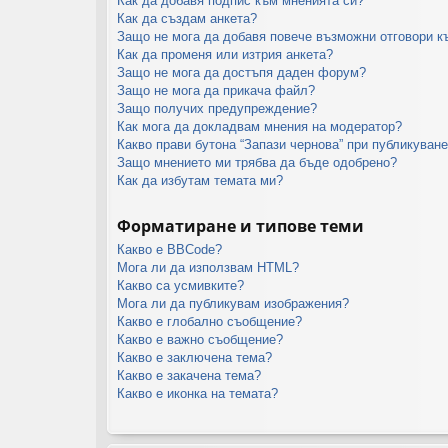
Как да добавя подпис към мненията си?
Как да създам анкета?
Защо не мога да добавя повече възможни отговори к
Как да променя или изтрия анкета?
Защо не мога да достъпя даден форум?
Защо не мога да прикача файл?
Защо получих предупреждение?
Как мога да докладвам мнения на модератор?
Какво прави бутона “Запази чернова” при публикуван
Защо мнението ми трябва да бъде одобрено?
Как да избутам темата ми?
Форматиране и типове теми
Какво е BBCode?
Мога ли да използвам HTML?
Какво са усмивките?
Мога ли да публикувам изображения?
Какво е глобално съобщение?
Какво е важно съобщение?
Какво е заключена тема?
Какво е закачена тема?
Какво е иконка на темата?