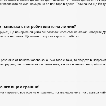
требителското си име, намиращо се най-горе в дясно. Този панел ще Ви
от списъка с потребителите на линия?
орума”, ще намерите опцията
Не показвай кога съм на линия
. Изберете
Д
телите на линия. Ще имате статут на скрит потребител.
различна от вашата часова зона. Ако това е така, то отидете в Потреб
е предвид, че смяната на часовата зона, както и повечето настройки са
о все още е грешно!
зона и времето все още не е правилно, тогава часовникът на сървъра на