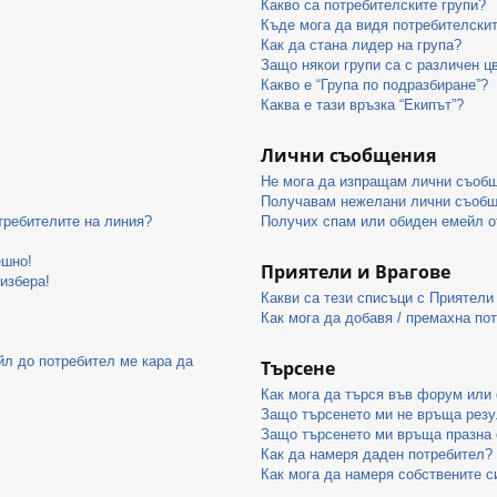
Какво са потребителските групи?
Къде мога да видя потребителскит
Как да стана лидер на група?
Защо някои групи са с различен ц
Какво е “Група по подразбиране”?
Каква е тази връзка “Екипът”?
Лични съобщения
Не мога да изпращам лични съоб
Получавам нежелани лични съобщ
отребителите на линия?
Получих спам или обиден емейл от
ешно!
Приятели и Врагове
 избера!
Какви са тези списъци с Приятели
Как мога да добавя / премахна по
йл до потребител ме кара да
Търсене
Как мога да търся във форум или
Защо търсенето ми не връща резу
Защо търсенето ми връща празна 
Как да намеря даден потребител?
Как мога да намеря собствените с