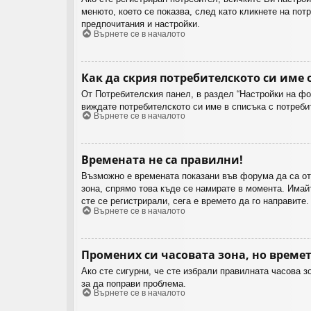
менюто, което се показва, след като кликнете на по
предпочитания и настройки.
Върнете се в началото
Как да скрия потребителското си име 
От Потребителския панел, в раздел “Настройки на ф
виждате потребителското си име в списъка с потреби
Върнете се в началото
Времената не са правилни!
Възможно е времената показани във форума да са от 
зона, спрямо това къде се намирате в момента. Имайт
сте се регистрирали, сега е времето да го направите.
Върнете се в началото
Промених си часовата зона, но времет
Ако сте сигурни, че сте избрали правилната часова 
за да поправи проблема.
Върнете се в началото