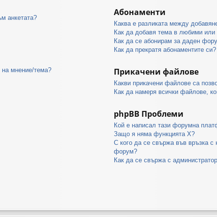
Абонаменти
ъм анкетата?
Каква е разликата между добавян
Как да добавя тема в любими или 
Как да се абонирам за даден фору
Как да прекратя абонаментите си?
е на мнение/тема?
Прикачени файлове
Какви прикачени файлове са позв
Как да намеря всички файлове, к
phpBB Проблеми
Кой е написал тази форумна пла
Защо я няма функцията X?
С кого да се свържа във връзка с
форум?
Как да се свържа с администрато