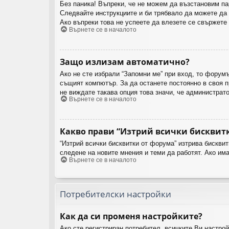
Без паника! Въпреки, че не можем да възстановим па
Следвайте инструкциите и би трябвало да можете да 
Ако въпреки това не успеете да влезете се свържете
Върнете се в началото
Защо излизам автоматично?
Ако не сте избрали “Запомни ме” при вход, то форум
същият компютър. За да останете постоянно в своя п
не виждате такава опция това значи, че администрато
Върнете се в началото
Какво прави “Изтрий всички бисквит
“Изтрий всички бисквитки от форума” изтрива бискви
следене на новите мнения и теми да работят. Ако им
Върнете се в началото
Потребителски настройки
Как да си променя настройките?
Ако сте регистриран потребител, всичките Ви настрой