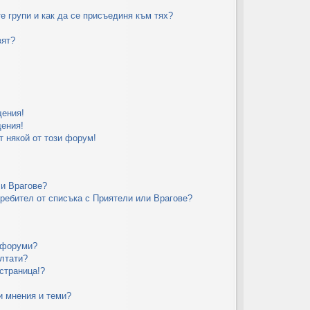
е групи и как да се присъединя към тях?
ов
ор
вят?
и
щения!
ения!
 някой от този форум!
 и Врагове?
требител от списъка с Приятели или Врагове?
 форуми?
лтати?
страница!?
и мнения и теми?