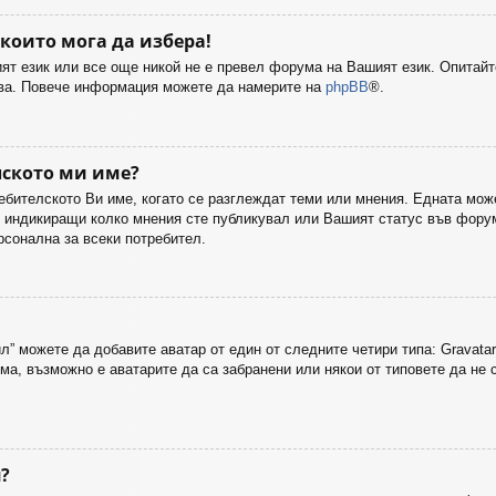
 които мога да избера!
т език или все още никой не е превел форума на Вашият език. Опитайт
бва. Повече информация можете да намерите на
phpBB
®.
лското ми име?
ебителското Ви име, когато се разглеждат теми или мнения. Едната може
, индикиращи колко мнения сте публикувал или Вашият статус във форум
рсонална за всеки потребител.
” можете да добавите аватар от един от следните четири типа: Gravatar
а, възможно е аватарите да са забранени или някои от типовете да не с
я?