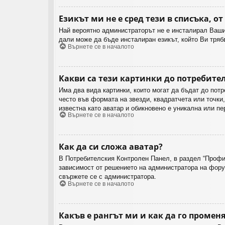
Езикът ми не е сред тези в списъка, от
Най вероятно администраторът не е инсталирал Вашия
дали може да бъде инсталиран езикът, който Ви тря
Върнете се в началото
Какви са тези картинки до потребите
Има два вида картинки, които могат да бъдат до потр
често във формата на звезди, квадратчета или точки
известна като аватар и обикновено е уникална или пе
Върнете се в началото
Как да си сложа аватар?
В Потребителския Контролен Панел, в раздел “Профил
зависимост от решението на администратора на форум
свържете се с администратора.
Върнете се в началото
Какъв е рангът ми и как да го промен