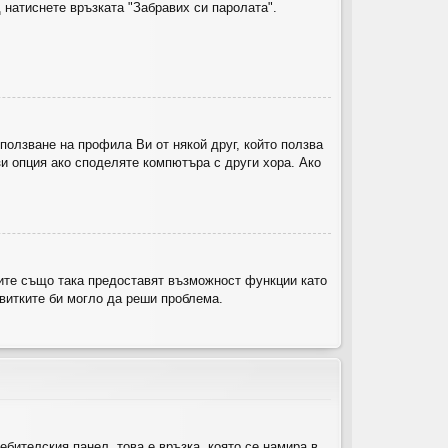
 натиснете връзката "Забравих си паролата".
ползване на профила Ви от някой друг, който ползва
и опция ако споделяте компютъра с други хора. Ако
ките също така предоставят възможност функции като
квитките би могло да реши проблема.
ебителския панел, това е връзка, която се намира в