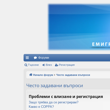
Форуми
ъ
Търсене
Влез
Регистрация
рз
Начало форум
Често задавани въпроси
и
Често задавани въпроси
вр
ъз
Проблеми с влизане и регистрация
ки
Защо трябва да се регистрирам?
Какво е COPPA?