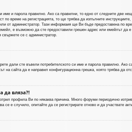
си име и парола правилно. Ако са правилни, то едно от следните две н
ст по време на регистрацията, то ще трябва да изпълните инструкциите,
 или от администратор. Тази информаия ще Ви бъде предоставена по вре
емейл, е възможно да сте предоставили грешен адрес или емейлът да е б
я свържете се с администратор.
рете дали сте въвели потребителското си име и парола правилно. Ако с
кът на сайта да е направил конфигурационна грешка, която трябва да отс
а да вляза?!
зтрил профила Ви по някаква причина. Много форуми периодично изтрива
ва се е случило, опитайте да се регистрирате отново и да участвате акт