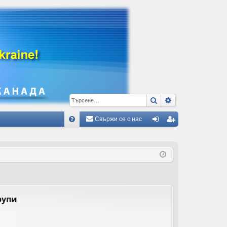
Търсене
Разширено тъ
Свържи се с нас
Б
В
ле
ег
ъ
з
ис
пр
тр
ос
ац
и/
ия
рупи
О
тг