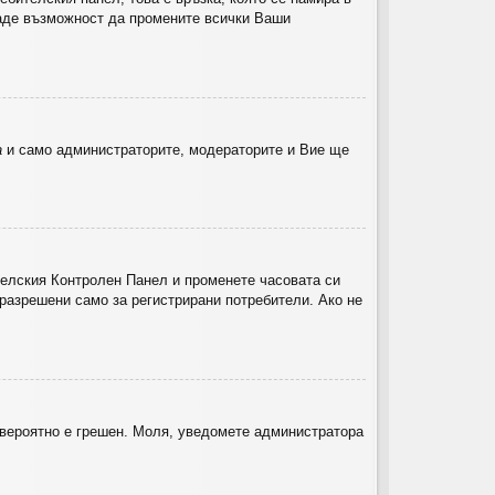
 даде възможност да промените всички Ваши
а
и само администраторите, модераторите и Вие ще
ителския Контролен Панел и променете часовата си
 разрешени само за регистрирани потребители. Ако не
й-вероятно е грешен. Моля, уведомете администратора