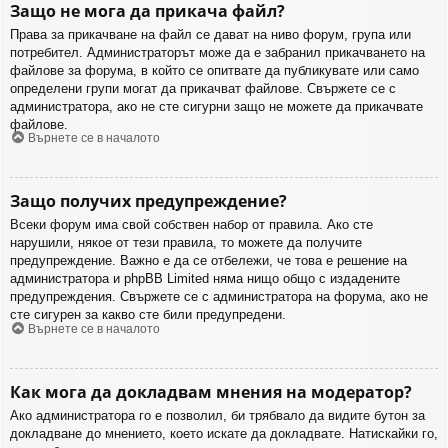
Защо не мога да прикача файл?
Права за прикачване на файл се дават на ниво форум, група или
потребител. Администраторът може да е забранил прикачването на
файлове за форума, в който се опитвате да публикувате или само
определени групи могат да прикачват файлове. Свържете се с
администратора, ако не сте сигурни защо не можете да прикачвате
файлове.
Върнете се в началото
Защо получих предупреждение?
Всеки форум има свой собствен набор от правила. Ако сте
нарушили, някое от тези правила, то можете да получите
предупреждение. Важно е да се отбележи, че това е решение на
администратора и phpBB Limited няма нищо общо с издадените
предупреждения. Свържете се с администратора на форума, ако не
сте сигурен за какво сте били предупредени.
Върнете се в началото
Как мога да докладвам мнения на модератор?
Ако администратора го е позволил, би трябвало да видите бутон за
докладване до мнението, което искате да докладвате. Натискайки го,