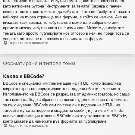
Като натиснете връзката “Избутай темата”, която се показва след
като натиснете бутона “Инструменти за темата” (иконка с гаечен
ключ) в темата, която искате да избутате. Така ще “избутате” темата
най-горе на първа страница във форума, в който се намира. Ако не
виждате тази връзка, то избутването може да е забранено или
времето между избутванията не е изминало. Можете да избутате
темата като просто публикувате нов отговор в нея, но преди това се
уверете, че това не е в разрез с правилата на форума.
Върнете се в началото
Форматиране и типове теми
Какво е BBCode?
BBCode е специална имплементация на HTML, която позволява
широк контрол на форматирането на дадени обекти в мнението.
Използването на BBCode се разрешава от администратора, но също
така може да бъде забранено за всяко отделно мнение от формата
за публикуване. BBCode сам по себе си е подобен на HTML, но
таговете му са затворени в квадратни скоби [ и ], а не в < и >. За
повече информация относно BBCode вижте упътването за BBCode,
което можете да намерите във формата за публикуване.
Върнете се в началото