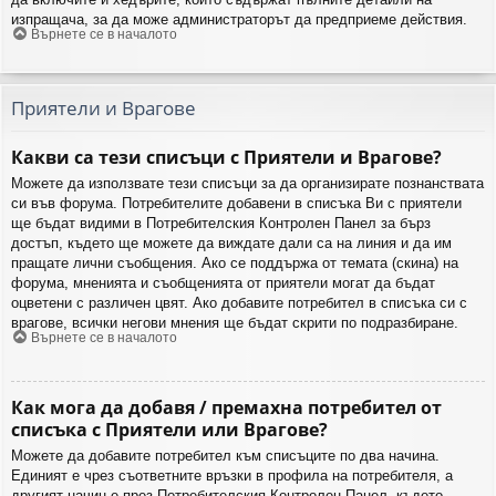
изпращача, за да може администраторът да предприеме действия.
Върнете се в началото
Приятели и Врагове
Какви са тези списъци с Приятели и Врагове?
Можете да използвате тези списъци за да организирате познанствата
си във форума. Потребителите добавени в списъка Ви с приятели
ще бъдат видими в Потребителския Контролен Панел за бърз
достъп, където ще можете да виждате дали са на линия и да им
пращате лични съобщения. Ако се поддържа от темата (скина) на
форума, мненията и съобщенията от приятели могат да бъдат
оцветени с различен цвят. Ако добавите потребител в списъка си с
врагове, всички негови мнения ще бъдат скрити по подразбиране.
Върнете се в началото
Как мога да добавя / премахна потребител от
списъка с Приятели или Врагове?
Можете да добавите потребител към списъците по два начина.
Единият е чрез съответните връзки в профила на потребителя, а
другият начин е през Потребителския Контролен Панел, където