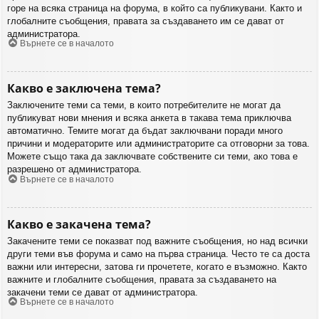
горе на всяка страница на форума, в който са публикувани. Както и
глобалните съобщения, правата за създаването им се дават от
администратора.
Върнете се в началото
Какво е заключена тема?
Заключените теми са теми, в които потребителите не могат да
публикуват нови мнения и всяка анкета в такава тема приключва
автоматично. Темите могат да бъдат заключвани поради много
причини и модераторите или администраторите са отговорни за това.
Можете също така да заключвате собствените си теми, ако това е
разрешено от администратора.
Върнете се в началото
Какво е закачена тема?
Закачените теми се показват под важните съобщения, но над всички
други теми във форума и само на първа страница. Често те са доста
важни или интересни, затова ги прочетете, когато е възможно. Както
важните и глобалните съобщения, правата за създаването на
закачени теми се дават от администратора.
Върнете се в началото