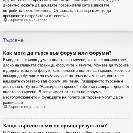
директно можете да добавяте потребители като изписвате
потребителските им имена. От същата страница можете да
премахнете потребители от списъка.
Върнете се в началото
Търсене
Как мога да търся във форум или форуми?
Въведете ключова дума в полето за търсене, което се намира горе
дясно на главната страница, форумите и темите. Можете да търсите
в дадена тема или форум, като ползвате полето за търсене, което се
намира до бутоните за публикуване на тема или мнение, когато се
намирате съответно във форум или тема. Разширеното търсене е
достъпно от бутона “Разширено търсене”, който се намира в дясно от
полето за търсене. В зависимост от стила на форума,
местоположението и функциите на полето за търсене могат да се
различават.
Върнете се в началото
Защо търсенето ми не връща резултати?
Най-вероятно търсената ключова фраза не е била конкретна и е