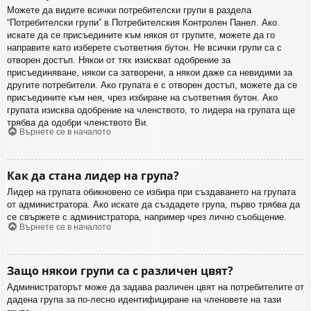
Можете да видите всички потребителски групи в раздела
“Потребителски групи” в Потребителския Контролен Панел. Ако
искате да се присъедините към някоя от групите, можете да го
направите като изберете съответния бутон. Не всички групи са с
отворен достъп. Някои от тях изискват одобрение за
присъединяване, някои са затворени, а някои даже са невидими за
другите потребители. Ако групата е с отворен достъп, можете да се
присъедините към нея, чрез избиране на съответния бутон. Ако
групата изисква одобрение на членството, то лидера на групата ще
трябва да одобри членството Ви.
Върнете се в началото
Как да стана лидер на група?
Лидер на групата обикновено се избира при създаването на групата
от администратора. Ако искате да създадете група, първо трябва да
се свържете с администратора, например чрез лично съобщение.
Върнете се в началото
Защо някои групи са с различен цвят?
Администраторът може да задава различен цвят на потребителите от
дадена група за по-лесно идентифициране на членовете на тази