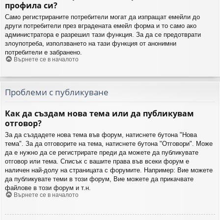
профила си?
Само регистрираните потребители могат да изпращат емейли до
други потребители през вградената емейл форма и то само ако
администратора е разрешил тази функция. За да се предотврати
злоупотреба, използването на тази функция от анонимни
потребители е забранено.
Върнете се в началото
Проблеми с публикуване
Как да създам нова тема или да публикувам
отговор?
За да създадете нова тема във форум, натиснете бутона "Нова
тема". За да отговорите на тема, натиснете бутона "Отговори". Може
да е нужно да се регистрирате преди да можете да публикувате
отговор или тема. Списък с вашите права във всеки форум е
наличен най-долу на страницата с форумите. Например: Вие можете
да публикувате теми в този форум, Вие можете да прикачвате
файлове в този форум и т.н.
Върнете се в началото