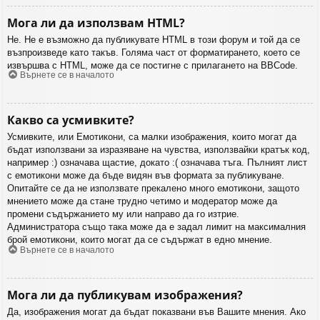
Мога ли да използвам HTML?
Не. Не е възможно да публикувате HTML в този форум и той да се
възпроизведе като такъв. Голяма част от форматирането, което се
извършва с HTML, може да се постигне с прилагането на BBCode.
Върнете се в началото
Какво са усмивките?
Усмивките, или Емотикони, са малки изображения, които могат да
бъдат използвани за изразяване на чувства, използвайки кратък код,
например :) означава щастие, докато :( означава тъга. Пълният лист
с емотикони може да бъде видян във формата за публикуване.
Опитайте се да не използвате прекалено много емотикони, защото
мнението може да стане трудно четимо и модератор може да
промени съдържанието му или направо да го изтрие.
Администратора също така може да е задал лимит на максималния
брой емотикони, които могат да се съдържат в едно мнение.
Върнете се в началото
Мога ли да публикувам изображения?
Да, изображения могат да бъдат показвани във Вашите мнения. Ако