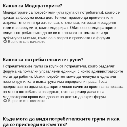
Какво са Модераторите?
Модераторите са потребители (или група от потребители), които се
грижат за форума всеки ден. Те имат правото да променят или
изтриват мнения и да заключват, отключват, изтриват и разделят
теми във форумите, които модерират. Обикновено модераторите
следят потребителите да не се отклоняват от темата или да
публикуват мнения, които са в разрез с правилата на форума.
Върнете се в началото
Какво са потребителските групи?
Потребителските групи са групи от потребители, които разделят
форума на по-малки управляеми единици, с които администраторите
могат да работят. Всеки потребител може да членува в една или
повече групи, като всяка група има определени права. Това
предоставя на администраторите лесен начин за промяна на правата
на много потребители наведнъж, като например даване на
модераторски права или даване на достъп до скрит форум.
Върнете се в началото
Къде мога да видя потребителските групи и как
да се присъединя към тях?