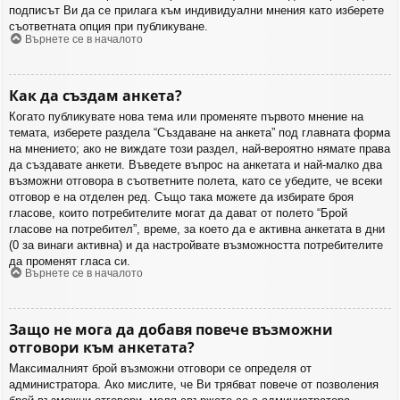
подписът Ви да се прилага към индивидуални мнения като изберете
съответната опция при публикуване.
Върнете се в началото
Как да създам анкета?
Когато публикувате нова тема или променяте първото мнение на
темата, изберете раздела “Създаване на анкета” под главната форма
на мнението; ако не виждате този раздел, най-вероятно нямате права
да създавате анкети. Въведете въпрос на анкетата и най-малко два
възможни отговора в съответните полета, като се убедите, че всеки
отговор е на отделен ред. Също така можете да избирате броя
гласове, които потребителите могат да дават от полето “Брой
гласове на потребител”, време, за което да е активна анкетата в дни
(0 за винаги активна) и да настройвате възможността потребителите
да променят гласа си.
Върнете се в началото
Защо не мога да добавя повече възможни
отговори към анкетата?
Максималният брой възможни отговори се определя от
администратора. Ако мислите, че Ви трябват повече от позволения