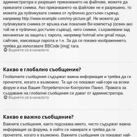
администратора е разрешил прикачването на файлове, можете да
прикачите снимка. Ако прикачването на файлове не е разрешено, то
можете да публикувате снимка от публично достъпен сървър,
например http://www.example.com/my-picture.gif. Не можете да
публикувате снимка от връзка към локалния Ви компютър (освен ако
той не е публично достъпен сървър), нито снимки, съхранявани зад
механизъм за защита с парола, например hotmail или gmail пощи,
сайтове, изискващи парола и т.н. За да се покаже изображението,
трябва да използвате BBCode [img] тага.
Върнете се в началото
Какво е глобално съобщение?
Глобалните съобщения съдържат важна информация и трябва да ги
прочетете, когато е възможно. Те ще се показват най-горе на всеки
форум и във Вашия Потребителски Контролен Панел. Правата за
създаване на глобални съобщения се дават от администратора.
Върнете се в началото
Какво е важно съобщение?
Важните съобщения, както подсказва името, често съдържат важна
информация за форума, в който се намирате и трябва да ги
прочетете, когато е възможно. Важните съобщения се показват най-