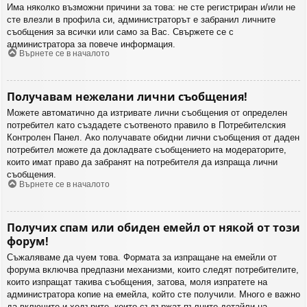
Има няколко възможни причини за това: не сте регистриран и/или не
сте влезли в профила си, администраторът е забранил личните
съобщения за всички или само за Вас. Свържете се с
администратора за повече информация.
Върнете се в началото
Получавам нежелани лични съобщения!
Можете автоматично да изтривате лични съобщения от определен
потребител като създадете съотвеното правило в Потребителския
Контролен Панел. Ако получавате обидни лични съобщения от даден
потребител можете да докладвате съобщението на модераторите,
които имат право да забранят на потребителя да изпраща лични
съобщения.
Върнете се в началото
Получих спам или обиден емейл от някой от този
форум!
Съжаляваме да чуем това. Формата за изпращане на емейли от
форума включва предпазни механизми, които следят потребителите,
които изпращат такива съобщения, затова, моля изпратете на
администратора копие на емейла, който сте получили. Много е важно
да включите и хедърите, които съдържат пълните детайли на