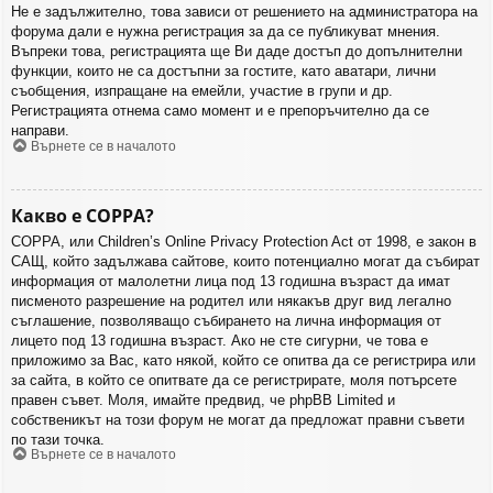
Не е задължително, това зависи от решението на администратора на
форума дали е нужна регистрация за да се публикуват мнения.
Въпреки това, регистрацията ще Ви даде достъп до допълнителни
функции, които не са достъпни за гостите, като аватари, лични
съобщения, изпращане на емейли, участие в групи и др.
Регистрацията отнема само момент и е препоръчително да се
направи.
Върнете се в началото
Какво е COPPA?
COPPA, или Children’s Online Privacy Protection Act от 1998, е закон в
САЩ, който задължава сайтове, които потенциално могат да събират
информация от малолетни лица под 13 годишна възраст да имат
писменото разрешение на родител или някакъв друг вид легално
съглашение, позволяващо събирането на лична информация от
лицето под 13 годишна възраст. Ако не сте сигурни, че това е
приложимо за Вас, като някой, който се опитва да се регистрира или
за сайта, в който се опитвате да се регистрирате, моля потърсете
правен съвет. Моля, имайте предвид, че phpBB Limited и
собственикът на този форум не могат да предложат правни съвети
по тази точка.
Върнете се в началото