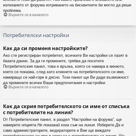
излизането от форума изтриването на бисквитките би могло да реши
проблема.
Върнете се в началото
Потребителски настройки
Как да си променя настройките?
Ако сте регистриран потребител, всичките Ви настройки се пазят в
базата данни. За да ги промените, трябва да посетите
Потребителския панел, това е връзка, която се намира в менюто,
което се показва, след като кликнете на потребителското си име,
намиращо се най-горе в дясно. Този панел ще Ви даде възможност
да промените всички Ваши предпочитания и настройки.
Върнете се в началото
Как да скрия потребителското си име от списъка
с потребителите на линия?
От Потребителския панел, в раздел “Настройки на форума”, ще
намерите опцията
Не показвай кога съм на линия
. Изберете
Да
и
само администраторите, модераторите и Вие ще виждате
потребителското си име в списъка с потребителите на линия. Ще