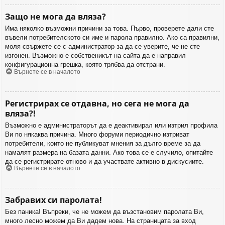
Защо не мога да вляза?
Има няколко възможни причини за това. Първо, проверете дали сте
въвели потребителското си име и парола правилно. Ако са правилни,
моля свържете се с администратор за да се уверите, че не сте
изгонен. Възможно е собственикът на сайта да е направил
конфигурационна грешка, която трябва да отстрани.
Върнете се в началото
Регистрирах се отдавна, но сега не мога да
вляза?!
Възможно е администраторът да е деактивирал или изтрил профила
Ви по някаква причина. Много форуми периодично изтриват
потребители, които не публикуват мнения за дълго време за да
намалят размера на базата данни. Ако това се е случило, опитайте
да се регистрирате отново и да участвате активно в дискусиите.
Върнете се в началото
Забравих си паролата!
Без паника! Въпреки, че не можем да възстановим паролата Ви,
много лесно можем да Ви дадем нова. На страницата за вход