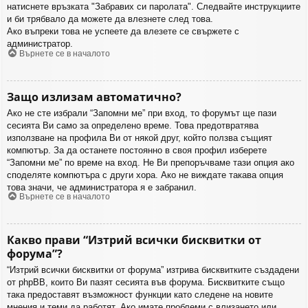
натиснете връзката "Забравих си паролата". Следвайте инструкциите
и би трябвало да можете да влезнете след това.
Ако въпреки това не успеете да влезете се свържете с
администратор.
Върнете се в началото
Защо излизам автоматично?
Ако не сте избрали “Запомни ме” при вход, то форумът ще пази
сесията Ви само за определено време. Това предотвратява
използване на профила Ви от някой друг, който ползва същият
компютър. За да останете постоянно в своя профил изберете
“Запомни ме” по време на вход. Не Ви препоръчваме тази опция ако
споделяте компютъра с други хора. Ако не виждате такава опция
това значи, че администратора я е забранил.
Върнете се в началото
Какво прави “Изтрий всички бисквитки от
форума”?
“Изтрий всички бисквитки от форума” изтрива бисквитките създадени
от phpBB, които Ви пазят сесията във форума. Бисквитките също
така предоставят възможност функции като следене на новите
мнения и теми да работят. Ако имате проблеми с влизането или