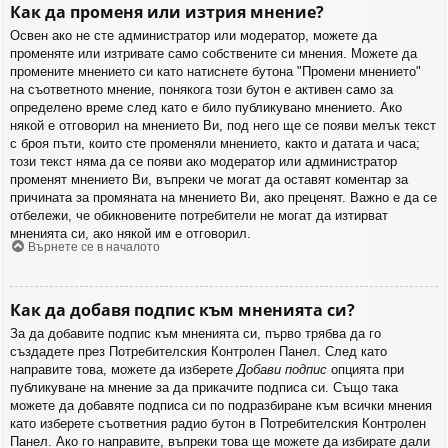
Как да променя или изтрия мнение?
Освен ако не сте администратор или модератор, можете да
променяте или изтривате само собствените си мнения. Можете да
промените мнението си като натиснете бутона "Промени мнението"
на съответното мнение, понякога този бутон е активен само за
определено време след като е било публикувано мнението. Ако
някой е отговорил на мнението Ви, под него ще се появи мелък текст
с броя пъти, които сте променяли мнението, както и датата и часа;
този текст няма да се появи ако модератор или администратор
променят мнението Ви, въпреки че могат да оставят коментар за
причината за промяната на мнението Ви, ако преценят. Важно е да се
отбележи, че обикновените потребители не могат да изтирват
мненията си, ако някой им е отговорил.
Върнете се в началото
Как да добавя подпис към мненията си?
За да добавите подпис към мненията си, първо трябва да го
създадете през Потребителския Контролен Панел. След като
направите това, можете да изберете
Добави подпис
опцията при
публикуване на мнение за да прикачите подписа си. Също така
можете да добавяте подписа си по подразбиране към всички мнения
като изберете съответния радио бутон в Потребителския Контролен
Панел. Ако го направите, въпреки това ще можете да избирате дали