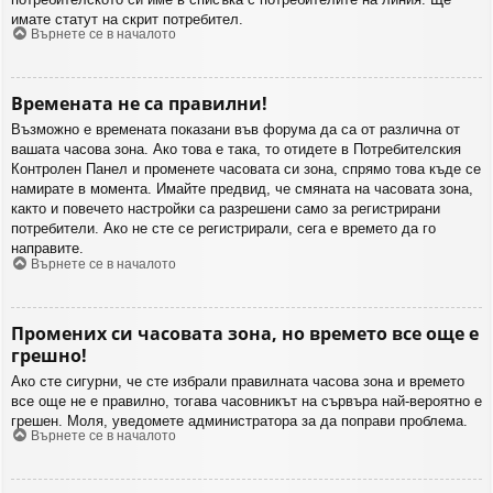
имате статут на скрит потребител.
Върнете се в началото
Времената не са правилни!
Възможно е времената показани във форума да са от различна от
вашата часова зона. Ако това е така, то отидете в Потребителския
Контролен Панел и променете часовата си зона, спрямо това къде се
намирате в момента. Имайте предвид, че смяната на часовата зона,
както и повечето настройки са разрешени само за регистрирани
потребители. Ако не сте се регистрирали, сега е времето да го
направите.
Върнете се в началото
Промених си часовата зона, но времето все още е
грешно!
Ако сте сигурни, че сте избрали правилната часова зона и времето
все още не е правилно, тогава часовникът на сървъра най-вероятно е
грешен. Моля, уведомете администратора за да поправи проблема.
Върнете се в началото