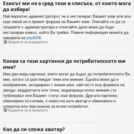
Езикът ми не е сред тези в списъка, от които мога
да избера!
Най вероятно администраторът не е инсталирал Вашият език или все
още никой не е превел форума на Вашият език. Опитайте се да се
свържете с администратора и попитайте дали може да бъде
инсталиран езикът, който Ви трябва. Повече информация можете да
намерите на
phpBB
®.
Върнете се в началото
Какви са тези картинки до потребителското ми
име?
Има два вида картинки, които могат да бъдат до потребителското Ви
име, когато се разглеждат теми или мнения. Едната може да е
изображение, асоциирано с вашия ранг, най-често във формата на
звезди, квадратчета или точки, индикиращи колко мнения сте
публикувал или Вашият статус във форума. Другата картинка,
обикновено по-голяма, е известна като аватар и обикновено е
уникална или персонална за всеки потребител.
Върнете се в началото
Как да си сложа аватар?