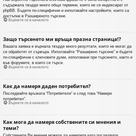
съдържала твърде много общи термини, които не се индексират от
phpBB. Бъдете по-специфични и използвайте настройките, които са
достъпни в Разширеното търсене.
Върнете се в началото
Защо търсенето ми връща празна страница!?
Вашата заявка е върнала твърде много резултати, които не могат да
се обработят от сървъра. Използвайте “Разширено търсене” и бъдете
по-специфични с ключовите думи, използвани при търсенето, както и
във форумите, в които се търси.
Върнете се в началото
Как да намеря даден потребител?
Последвайте връзката “Потребители” и след това “Намери
потребител”.
Върнете се в началото
Как мога да намеря собствените си мнения и
теми?
Собствените Ви мнения можете да намерите като последвате