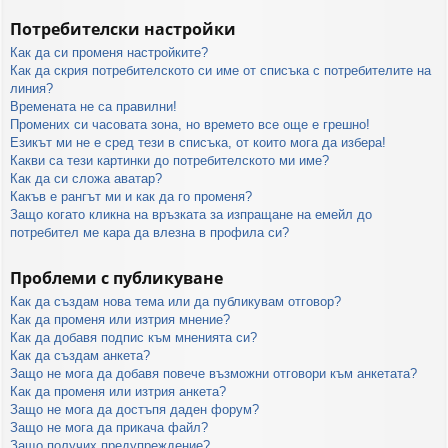
Потребителски настройки
Как да си променя настройките?
Как да скрия потребителското си име от списъка с потребителите на
линия?
Времената не са правилни!
Промених си часовата зона, но времето все още е грешно!
Езикът ми не е сред тези в списъка, от които мога да избера!
Какви са тези картинки до потребителското ми име?
Как да си сложа аватар?
Какъв е рангът ми и как да го променя?
Защо когато кликна на връзката за изпращане на емейл до
потребител ме кара да влезна в профила си?
Проблеми с публикуване
Как да създам нова тема или да публикувам отговор?
Как да променя или изтрия мнение?
Как да добавя подпис към мненията си?
Как да създам анкета?
Защо не мога да добавя повече възможни отговори към анкетата?
Как да променя или изтрия анкета?
Защо не мога да достъпя даден форум?
Защо не мога да прикача файл?
Защо получих предупреждение?