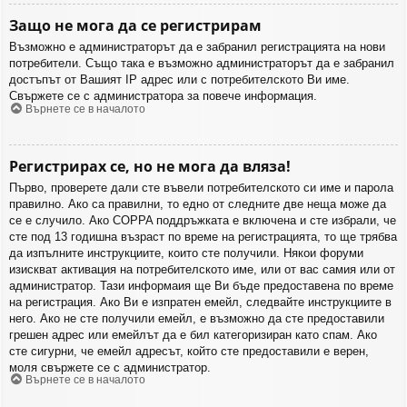
Защо не мога да се регистрирам
Възможно е администраторът да е забранил регистрацията на нови
потребители. Също така е възможно администраторът да е забранил
достъпът от Вашият IP адрес или с потребителското Ви име.
Свържете се с администратора за повече информация.
Върнете се в началото
Регистрирах се, но не мога да вляза!
Първо, проверете дали сте въвели потребителското си име и парола
правилно. Ако са правилни, то едно от следните две неща може да
се е случило. Ако COPPA поддръжката е включена и сте избрали, че
сте под 13 годишна възраст по време на регистрацията, то ще трябва
да изпълните инструкциите, които сте получили. Някои форуми
изискват активация на потребителското име, или от вас самия или от
администратор. Тази информаия ще Ви бъде предоставена по време
на регистрация. Ако Ви е изпратен емейл, следвайте инструкциите в
него. Ако не сте получили емейл, е възможно да сте предоставили
грешен адрес или емейлът да е бил категоризиран като спам. Ако
сте сигурни, че емейл адресът, който сте предоставили е верен,
моля свържете се с администратор.
Върнете се в началото