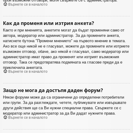
брой възможни отговори, моля свържете се с администратора.
Върнете се в началото
Как да променя или изтрия анкета?
Както и при мненията, анкетите могат да бъдат променяни само от
автора, модератор или администратор. За да промените анкета,
натиснете бутона "Промени мнението" на първото мнение в темата.
Ако все още никой не е гласувал, можете да промените или изтриете
възможен отговор, обаче, ако някой е гласувал, само модератор или
администратор имат право да променят или изтрият възможния
отговор. Така се предотвратява подмяната на гласове преди да е
приключила анкетата.
Върнете се в началото
Защо не мога да достъпя даден форум?
Някои форуми може да са ограничени до определени потребители
или групи. За да разглеждате, четете, публикувате или извършвате
други действия ще са Ви нужни специални права. Свържете се с
модератор или администратор за да Ви дадат нужните права.
Върнете се в началото