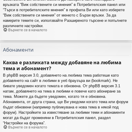
връзката “Виж собствените си мнения” в Потребителския панел или
“Търси в потребителските мнения” в профила Ви или като изберете
“Виж собствените си мнения” от менюто с Бързи връзки. За да
намерите темите си, използвайте Разширеното търсене и попълнете
различните настройки.
Върнете се в началото
Абонаменти
Каква е разликата между добавяне на любима
тема и абонамент?
В phpBB версия 3.0, добавянето на любима тема работеше като
добавянето на сайт в любими в уеб браузъра ви (bookmark). Не
бивате уведомен когато темата е обновена. От phpBB версия 3.1
натам, добавянето на тема в любими е повече като абониране за
тема. Можете да бъдете уведомен, когато тя е обновена.
Абонамента, от друга страна, ще Ви уведоми когато тема или форум
бъдат обновени (например публикувана е нова тема в някой под
форум). Настройките за известяване за любими теми и абонаменти
могат да бъдат променяни в Потребителския панел, раздел
“Настройки на форума”.
Върнете се в началото