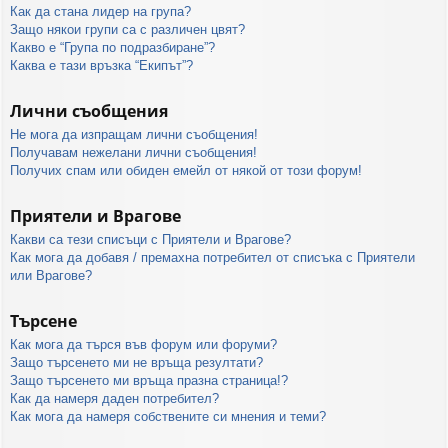
Как да стана лидер на група?
Защо някои групи са с различен цвят?
Какво е “Група по подразбиране”?
Каква е тази връзка “Екипът”?
Лични съобщения
Не мога да изпращам лични съобщения!
Получавам нежелани лични съобщения!
Получих спам или обиден емейл от някой от този форум!
Приятели и Врагове
Какви са тези списъци с Приятели и Врагове?
Как мога да добавя / премахна потребител от списъка с Приятели
или Врагове?
Търсене
Как мога да търся във форум или форуми?
Защо търсенето ми не връща резултати?
Защо търсенето ми връща празна страница!?
Как да намеря даден потребител?
Как мога да намеря собствените си мнения и теми?