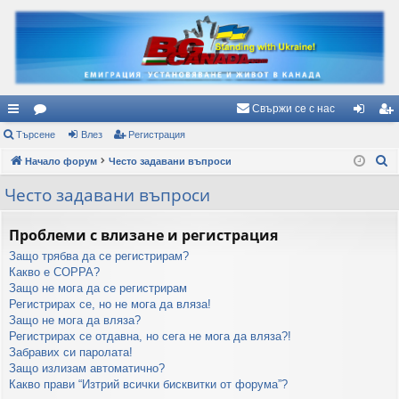
Свържи се с нас
ъ
Търсене
ор
Влез
Регистрация
ле
ег
Т
рз
Начало форум
ум
Често задавани въпроси
з
ис
ъ
и
и
тр
Често задавани въпроси
р
вр
ац
с
Проблеми с влизане и регистрация
е
ъз
ия
Защо трябва да се регистрирам?
н
ки
Какво е COPPA?
е
Защо не мога да се регистрирам
Регистрирах се, но не мога да вляза!
Защо не мога да вляза?
Регистрирах се отдавна, но сега не мога да вляза?!
Забравих си паролата!
Защо излизам автоматично?
Какво прави “Изтрий всички бисквитки от форума”?