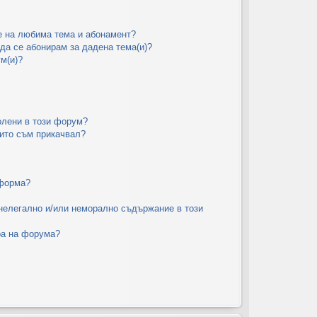
е на любима тема и абонамент?
да се абонирам за дадена тема(и)?
м(и)?
олени в този форум?
оито съм прикачвал?
тформа?
 нелегално и/или неморално съдържание в този
ра на форума?