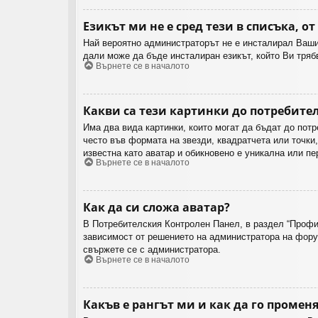
Езикът ми не е сред тези в списъка, от
Най вероятно администраторът не е инсталирал Вашия
дали може да бъде инсталиран езикът, който Ви тря
Върнете се в началото
Какви са тези картинки до потребите
Има два вида картинки, които могат да бъдат до потр
често във формата на звезди, квадратчета или точки
известна като аватар и обикновено е уникална или пе
Върнете се в началото
Как да си сложа аватар?
В Потребителския Контролен Панел, в раздел “Профил
зависимост от решението на администратора на форум
свържете се с администратора.
Върнете се в началото
Какъв е рангът ми и как да го промен