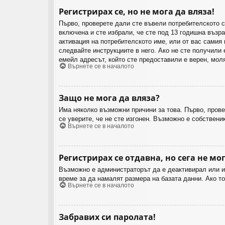
Регистрирах се, но не мога да вляза!
Първо, проверете дали сте въвели потребителското 
включена и сте избрали, че сте под 13 годишна възра
активация на потребителското име, или от вас самия
следвайте инструкциите в него. Ако не сте получили 
емейл адресът, който сте предоставили е верен, мол
Върнете се в началото
Защо не мога да вляза?
Има няколко възможни причини за това. Първо, прове
се уверите, че не сте изгонен. Възможно е собствени
Върнете се в началото
Регистрирах се отдавна, но сега не мог
Възможно е администраторът да е деактивирал или и
време за да намалят размера на базата данни. Ако то
Върнете се в началото
Забравих си паролата!