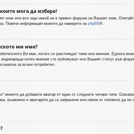
 които мога да избера!
т език или все още никой не е превел форума на Вашият език. Опитайт
бва. Повече информация можете да намерите на
phpBB
®.
лското ми име?
ебителското Ви име, когато се разглеждат теми или мнения. Едната може
, индикиращи колко мнения сте публикувал или Вашият статус във форум
рсонална за всеки потребител.
” можете да добавите аватар от един от следните четири типа: Gravatar
а, възможно е аватарите да са забранени или някои от типовете да не с
я?