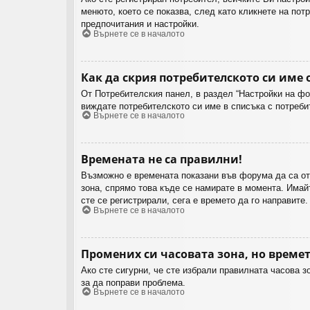
менюто, което се показва, след като кликнете на по
предпочитания и настройки.
Върнете се в началото
Как да скрия потребителското си име 
От Потребителския панел, в раздел “Настройки на ф
виждате потребителското си име в списъка с потреби
Върнете се в началото
Времената не са правилни!
Възможно е времената показани във форума да са от 
зона, спрямо това къде се намирате в момента. Имайт
сте се регистрирали, сега е времето да го направите.
Върнете се в началото
Промених си часовата зона, но времет
Ако сте сигурни, че сте избрали правилната часова 
за да поправи проблема.
Върнете се в началото