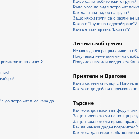
Какво са потребителските групи?
Къде мога да видя потребителскит
Как да стана лидер на група?
Защо някои групи са с различен ц
Какво е “Група по подразбиране”?
Каква е тази връзка “Екипът”?
Лични съобщения
Не мога да изпращам лични съоб
Получавам нежелани лични съобщ
отребителите на линия?
Получих спам или обиден емейл от
ешно!
Приятели и Врагове
 избера!
Какви са тези списъци с Приятели
Как мога да добавя / премахна по
йл до потребител ме кара да
Търсене
Как мога да търся във форум или
Защо търсенето ми не връща резу
Защо търсенето ми връща празна 
Как да намеря даден потребител?
Как мога да намеря собствените с