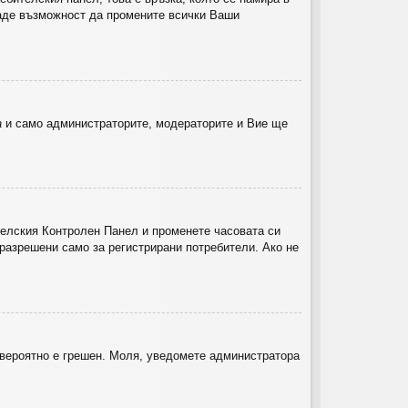
 даде възможност да промените всички Ваши
а
и само администраторите, модераторите и Вие ще
ителския Контролен Панел и променете часовата си
 разрешени само за регистрирани потребители. Ако не
й-вероятно е грешен. Моля, уведомете администратора