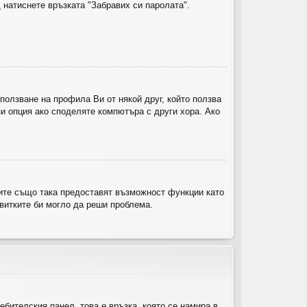
 натиснете връзката "Забравих си паролата".
ползване на профила Ви от някой друг, който ползва
и опция ако споделяте компютъра с други хора. Ако
ките също така предоставят възможност функции като
квитките би могло да реши проблема.
ебителския панел, това е връзка, която се намира в