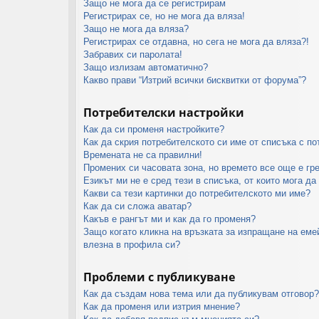
Защо не мога да се регистрирам
Регистрирах се, но не мога да вляза!
Защо не мога да вляза?
Регистрирах се отдавна, но сега не мога да вляза?!
Забравих си паролата!
Защо излизам автоматично?
Какво прави “Изтрий всички бисквитки от форума”?
Потребителски настройки
Как да си променя настройките?
Как да скрия потребителското си име от списъка с п
Времената не са правилни!
Промених си часовата зона, но времето все още е гр
Езикът ми не е сред тези в списъка, от които мога да
Какви са тези картинки до потребителското ми име?
Как да си сложа аватар?
Какъв е рангът ми и как да го променя?
Защо когато кликна на връзката за изпращане на еме
влезна в профила си?
Проблеми с публикуване
Как да създам нова тема или да публикувам отговор?
Как да променя или изтрия мнение?