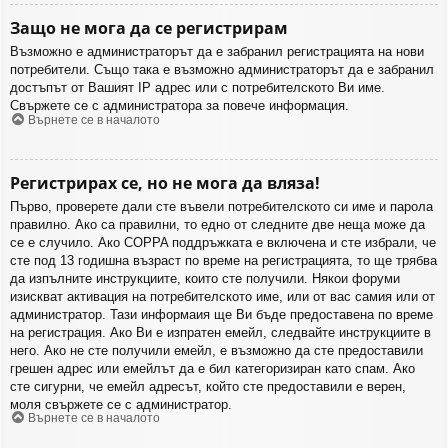
Защо не мога да се регистрирам
Възможно е администраторът да е забранил регистрацията на нови
потребители. Също така е възможно администраторът да е забранил
достъпът от Вашият IP адрес или с потребителското Ви име.
Свържете се с администратора за повече информация.
Върнете се в началото
Регистрирах се, но не мога да вляза!
Първо, проверете дали сте въвели потребителското си име и парола
правилно. Ако са правилни, то едно от следните две неща може да
се е случило. Ако COPPA поддръжката е включена и сте избрали, че
сте под 13 годишна възраст по време на регистрацията, то ще трябва
да изпълните инструкциите, които сте получили. Някои форуми
изискват активация на потребителското име, или от вас самия или от
администратор. Тази информаия ще Ви бъде предоставена по време
на регистрация. Ако Ви е изпратен емейл, следвайте инструкциите в
него. Ако не сте получили емейл, е възможно да сте предоставили
грешен адрес или емейлът да е бил категоризиран като спам. Ако
сте сигурни, че емейл адресът, който сте предоставили е верен,
моля свържете се с администратор.
Върнете се в началото