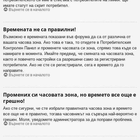
имате статут на скрит потребител.
Върнете се в началото
Времената не са правилни!
Възможно е времената показани във форума да са от различна от
вашата часова зона. Ако това е така, то отидете в Потребителския
Контролен Панел и променете часовата си зона, спрямо това къде се
намирате в момента. Имайте предвид, че смяната на часовата зона,
както и повечето настройки са разрешени само за регистрирани
потребители. Ако не сте се регистрирали, сега е времето да го
направите.
Върнете се в началото
Промених си часовата зона, но времето все още е
грешно!
Ако сте сигурни, че сте избрали правилната часова зона и времето
все още не е правилно, тогава часовникът на сървъра най-вероятно е
грешен. Моля, уведомете администратора за да поправи проблема.
Върнете се в началото