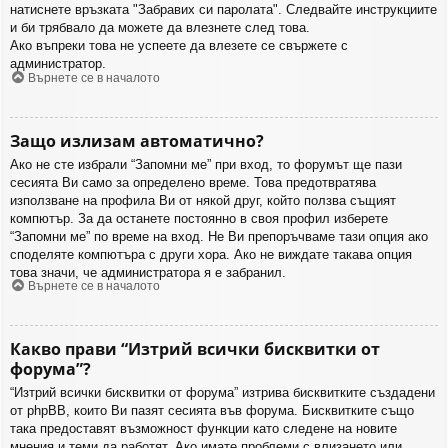
натиснете връзката "Забравих си паролата". Следвайте инструкциите
и би трябвало да можете да влезнете след това.
Ако въпреки това не успеете да влезете се свържете с
администратор.
Върнете се в началото
Защо излизам автоматично?
Ако не сте избрали “Запомни ме” при вход, то форумът ще пази
сесията Ви само за определено време. Това предотвратява
използване на профила Ви от някой друг, който ползва същият
компютър. За да останете постоянно в своя профил изберете
“Запомни ме” по време на вход. Не Ви препоръчваме тази опция ако
споделяте компютъра с други хора. Ако не виждате такава опция
това значи, че администратора я е забранил.
Върнете се в началото
Какво прави “Изтрий всички бисквитки от
форума”?
“Изтрий всички бисквитки от форума” изтрива бисквитките създадени
от phpBB, които Ви пазят сесията във форума. Бисквитките също
така предоставят възможност функции като следене на новите
мнения и теми да работят. Ако имате проблеми с влизането или