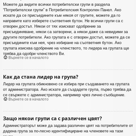
Можете да видите всички потребителски групи в раздела
“Потребителски групи” в Потребителския Контролен Панел. Ако
искате да се присъедините към някоя от групите, можете да го
направите като изберете съответния бутон. Не всички групи са с
отворен достъп. Някои от тях изискват одобрение за
присъединяване, някои са затворени, а някои даже са невидими за
другите потребители. Ако групата е с отворен достъп, можете да се
присъедините към нея, чрез избиране на съответния бутон. Ако
групата изисква одобрение на членството, то лидера на групата ще
трябва да одобри членството Ви.
Върнете се в началото
Как да стана лидер на група?
Лидер на групата обикновено се избира при създаването на групата
от администратора. Ако искате да създадете група, първо трябва да
се свържете с администратора, например чрез лично съобщение.
Върнете се в началото
Защо някои групи са с различен цвят?
Администраторът може да задава различен цвят на потребителите от
дадена група за по-лесно идентифициране на членовете на тази