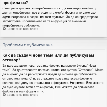
профила си?
Само регистрираните потребители могат да изпращат емейли до
други потребители през вградената емейл форма и то само ако
администратора е разрешил тази функция. За да се предотврати
злоупотреба, използването на тази функция от анонимни
потребители е забранено.
Върнете се в началото
Проблеми с публикуване
Как да създам нова тема или да публикувам
отговор?
За да създадете нова тема във форум, натиснете бутона "Нова
тема". За да отговорите на тема, натиснете бутона "Отговори". Може
да е нужно да се регистрирате преди да можете да публикувате
отговор или тема. Списък с вашите права във всеки форум е
наличен най-долу на страницата с форумите. Например: Вие можете
да публикувате теми в този форум, Вие можете да прикачвате
файлове в този форум и т.н.
Върнете се в началото