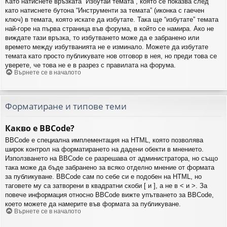
Като натиснете връзката “Избутай темата”, която се показва след
като натиснете бутона “Инструменти за темата” (иконка с гаечен
ключ) в темата, която искате да избутате. Така ще “избутате” темата
най-горе на първа страница във форума, в който се намира. Ако не
виждате тази връзка, то избутването може да е забранено или
времето между избутванията не е изминало. Можете да избутате
темата като просто публикувате нов отговор в нея, но преди това се
уверете, че това не е в разрез с правилата на форума.
Върнете се в началото
Форматиране и типове теми
Какво е BBCode?
BBCode е специална имплементация на HTML, която позволява
широк контрол на форматирането на дадени обекти в мнението.
Използването на BBCode се разрешава от администратора, но също
така може да бъде забранено за всяко отделно мнение от формата
за публикуване. BBCode сам по себе си е подобен на HTML, но
таговете му са затворени в квадратни скоби [ и ], а не в < и >. За
повече информация относно BBCode вижте упътването за BBCode,
което можете да намерите във формата за публикуване.
Върнете се в началото