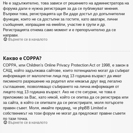
Не е задължително, това зависи от решението на администратора на
форума дали е нужна регистрация за да се публикуват мнения.
Въпреки това, регистрацията ще Ви даде достъп до допълнителни
функции, които не са достъпни за гостите, като аватари, лични
съобщения, изпращане на емейли, участие в групи и др.
Регистрацията отнема само момент и е препоръчително да се
направи.
Върнете се в началото
Какво е COPPA?
COPPA, или Children’s Online Privacy Protection Act от 1998, е закон в
САЩ, който задължава сайтове, които потенциално могат да събират
информация от малолетни лица под 13 годишна възраст да имат
писменото разрешение на родител или някакъв друг вид легално
съглашение, позволяващо събирането на лична информация от
лицето под 13 годишна възраст. Ако не сте сигурни, че това е
приложимо за Вас, като някой, който се опитва да се регистрира или
за сайта, в който се опитвате да се регистрирате, моля потърсете
правен съвет. Моля, имайте предвид, че phpBB Limited и
собственикът на този форум не могат да предложат правни съвети
по тази точка.
Върнете се в началото