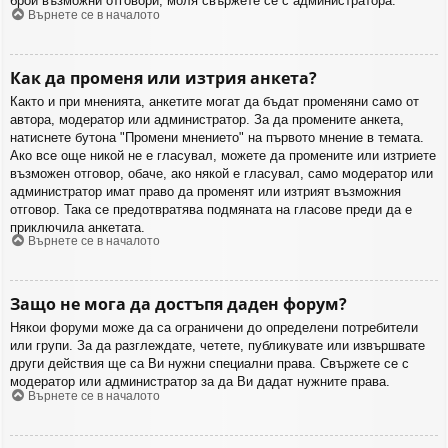
брой възможни отговори, моля свържете се с администратора.
Върнете се в началото
Как да променя или изтрия анкета?
Както и при мненията, анкетите могат да бъдат променяни само от
автора, модератор или администратор. За да промените анкета,
натиснете бутона "Промени мнението" на първото мнение в темата.
Ако все още никой не е гласувал, можете да промените или изтриете
възможен отговор, обаче, ако някой е гласувал, само модератор или
администратор имат право да променят или изтрият възможния
отговор. Така се предотвратява подмяната на гласове преди да е
приключила анкетата.
Върнете се в началото
Защо не мога да достъпя даден форум?
Някои форуми може да са ограничени до определени потребители
или групи. За да разглеждате, четете, публикувате или извършвате
други действия ще са Ви нужни специални права. Свържете се с
модератор или администратор за да Ви дадат нужните права.
Върнете се в началото