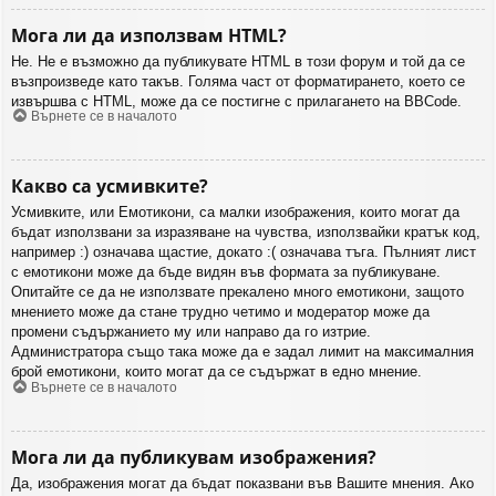
Мога ли да използвам HTML?
Не. Не е възможно да публикувате HTML в този форум и той да се
възпроизведе като такъв. Голяма част от форматирането, което се
извършва с HTML, може да се постигне с прилагането на BBCode.
Върнете се в началото
Какво са усмивките?
Усмивките, или Емотикони, са малки изображения, които могат да
бъдат използвани за изразяване на чувства, използвайки кратък код,
например :) означава щастие, докато :( означава тъга. Пълният лист
с емотикони може да бъде видян във формата за публикуване.
Опитайте се да не използвате прекалено много емотикони, защото
мнението може да стане трудно четимо и модератор може да
промени съдържанието му или направо да го изтрие.
Администратора също така може да е задал лимит на максималния
брой емотикони, които могат да се съдържат в едно мнение.
Върнете се в началото
Мога ли да публикувам изображения?
Да, изображения могат да бъдат показвани във Вашите мнения. Ако