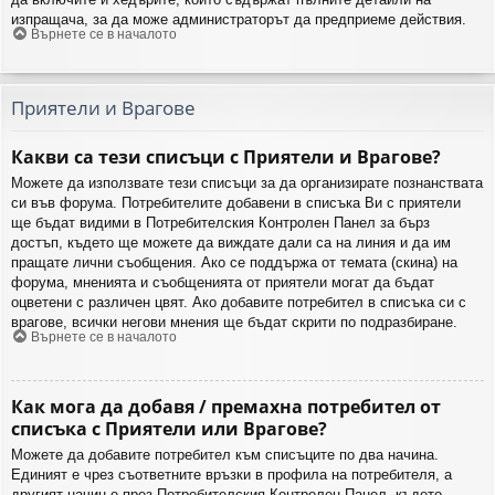
изпращача, за да може администраторът да предприеме действия.
Върнете се в началото
Приятели и Врагове
Какви са тези списъци с Приятели и Врагове?
Можете да използвате тези списъци за да организирате познанствата
си във форума. Потребителите добавени в списъка Ви с приятели
ще бъдат видими в Потребителския Контролен Панел за бърз
достъп, където ще можете да виждате дали са на линия и да им
пращате лични съобщения. Ако се поддържа от темата (скина) на
форума, мненията и съобщенията от приятели могат да бъдат
оцветени с различен цвят. Ако добавите потребител в списъка си с
врагове, всички негови мнения ще бъдат скрити по подразбиране.
Върнете се в началото
Как мога да добавя / премахна потребител от
списъка с Приятели или Врагове?
Можете да добавите потребител към списъците по два начина.
Единият е чрез съответните връзки в профила на потребителя, а
другият начин е през Потребителския Контролен Панел, където