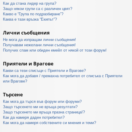
Как да стана лидер на група?
Защо някои групи са с различен цвят?
Какво е “Група по подразбиране”?
Каква е тази връзка “Екипът”?
Лични съобщения
Не мога да изпращам лични съобщения!
Получавам нежелани лични съобщения!
Получих спам или обиден емейл от някой от този форум!
Приятели и Врагове
Какви са тези списъци с Приятели и Врагове?
Как мога да добавя / премахна потребител от списъка с Приятели
или Врагове?
Търсене
Как мога да търся във форум или форуми?
Защо търсенето ми не връща резултати?
Защо търсенето ми връща празна страница!?
Как да намеря даден потребител?
Как мога да намеря собствените си мнения и теми?