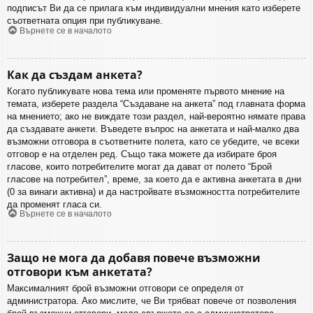
подписът Ви да се прилага към индивидуални мнения като изберете
съответната опция при публикуване.
Върнете се в началото
Как да създам анкета?
Когато публикувате нова тема или променяте първото мнение на
темата, изберете раздела “Създаване на анкета” под главната форма
на мнението; ако не виждате този раздел, най-вероятно нямате права
да създавате анкети. Въведете въпрос на анкетата и най-малко два
възможни отговора в съответните полета, като се убедите, че всеки
отговор е на отделен ред. Също така можете да избирате броя
гласове, които потребителите могат да дават от полето “Брой
гласове на потребител”, време, за което да е активна анкетата в дни
(0 за винаги активна) и да настройвате възможността потребителите
да променят гласа си.
Върнете се в началото
Защо не мога да добавя повече възможни
отговори към анкетата?
Максималният брой възможни отговори се определя от
администратора. Ако мислите, че Ви трябват повече от позволения