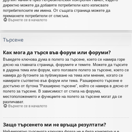
директно можете да добавяте потребители като изписвате
потребителските им имена. От същата страница можете да
премахнете потребители от списъка.
Върнете се в началото
Търсене
Как мога да търся във форум или форуми?
Въведете ключова дума в полето за търсене, което се намира горе
дясно на главната страница, форумите и темите. Можете да търсите
в дадена тема или форум, като ползвате полето за търсене, което се
намира до бутоните за публикуване на тема или мнение, когато се
намирате съответно във форум или тема. Разширеното търсене е
достъпно от бутона “Разширено търсене”, който се намира в дясно от
полето за търсене. В зависимост от стила на форума,
местоположението и функциите на полето за търсене могат да се
различават.
Върнете се в началото
Защо търсенето ми не връща резултати?
Най-вероятно търсената ключова фраза не е била конкретна и е