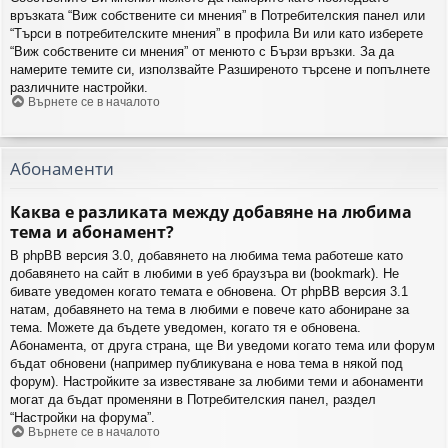
връзката “Виж собствените си мнения” в Потребителския панел или
“Търси в потребителските мнения” в профила Ви или като изберете
“Виж собствените си мнения” от менюто с Бързи връзки. За да
намерите темите си, използвайте Разширеното търсене и попълнете
различните настройки.
Върнете се в началото
Абонаменти
Каква е разликата между добавяне на любима
тема и абонамент?
В phpBB версия 3.0, добавянето на любима тема работеше като
добавянето на сайт в любими в уеб браузъра ви (bookmark). Не
бивате уведомен когато темата е обновена. От phpBB версия 3.1
натам, добавянето на тема в любими е повече като абониране за
тема. Можете да бъдете уведомен, когато тя е обновена.
Абонамента, от друга страна, ще Ви уведоми когато тема или форум
бъдат обновени (например публикувана е нова тема в някой под
форум). Настройките за известяване за любими теми и абонаменти
могат да бъдат променяни в Потребителския панел, раздел
“Настройки на форума”.
Върнете се в началото