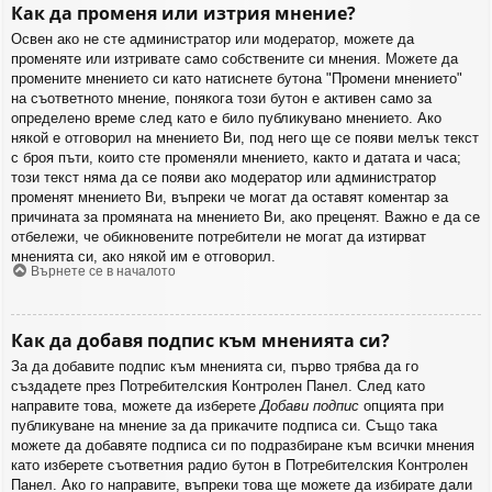
Как да променя или изтрия мнение?
Освен ако не сте администратор или модератор, можете да
променяте или изтривате само собствените си мнения. Можете да
промените мнението си като натиснете бутона "Промени мнението"
на съответното мнение, понякога този бутон е активен само за
определено време след като е било публикувано мнението. Ако
някой е отговорил на мнението Ви, под него ще се появи мелък текст
с броя пъти, които сте променяли мнението, както и датата и часа;
този текст няма да се появи ако модератор или администратор
променят мнението Ви, въпреки че могат да оставят коментар за
причината за промяната на мнението Ви, ако преценят. Важно е да се
отбележи, че обикновените потребители не могат да изтирват
мненията си, ако някой им е отговорил.
Върнете се в началото
Как да добавя подпис към мненията си?
За да добавите подпис към мненията си, първо трябва да го
създадете през Потребителския Контролен Панел. След като
направите това, можете да изберете
Добави подпис
опцията при
публикуване на мнение за да прикачите подписа си. Също така
можете да добавяте подписа си по подразбиране към всички мнения
като изберете съответния радио бутон в Потребителския Контролен
Панел. Ако го направите, въпреки това ще можете да избирате дали