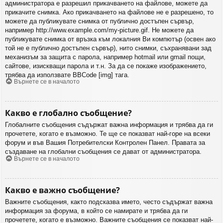
администратора е разрешил прикачването на файлове, можете да
прикачите снимка. Ако прикачването на файлове не е разрешено, то
можете да публикувате снимка от публично достъпен сървър,
например http://www.example.com/my-picture.gif. Не можете да
публикувате снимка от връзка към локалния Ви компютър (освен ако
той не е публично достъпен сървър), нито снимки, съхранявани зад
механизъм за защита с парола, например hotmail или gmail пощи,
сайтове, изискващи парола и т.н. За да се покаже изображението,
трябва да използвате BBCode [img] тага.
Върнете се в началото
Какво е глобално съобщение?
Глобалните съобщения съдържат важна информация и трябва да ги
прочетете, когато е възможно. Те ще се показват най-горе на всеки
форум и във Вашия Потребителски Контролен Панел. Правата за
създаване на глобални съобщения се дават от администратора.
Върнете се в началото
Какво е важно съобщение?
Важните съобщения, както подсказва името, често съдържат важна
информация за форума, в който се намирате и трябва да ги
прочетете, когато е възможно. Важните съобщения се показват най-