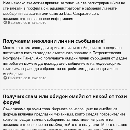
Има няколко възможни причини за това: не сте регистриран и/или не
сте влезли в профила си, администраторът е забранил личните
съобщения за всички или само за Вас. Свържете се с
администратора за повече информация.
Върнете се в началото
Получавам нежелани лични съобщения!
Можете автоматично да изтривате лични съобщения от определен
потребител като създадете съотвеното правило в Потребителския
Контролен Панел. Ако получавате обидни лични съобщения от даден
потребител можете да докладвате съобщението на модераторите,
които имат право да забранят на потребителя да изпраща лични
съобщения.
Върнете се в началото
Получих спам или обиден емейл от някой от този
форум!
Съжаляваме да чуем това. Формата за изпращане на емейли от
форума включва предпазни механизми, които следят потребителите,
които изпращат такива съобщения, затова, моля изпратете на
администратора копие на емейла, който сте получили. Много е важно
да включите и хедърите, които съдържат пълните детайли на