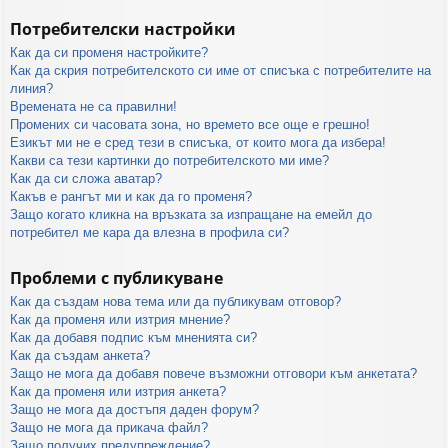
Потребителски настройки
Как да си променя настройките?
Как да скрия потребителското си име от списъка с потребителите на
линия?
Времената не са правилни!
Промених си часовата зона, но времето все още е грешно!
Езикът ми не е сред тези в списъка, от които мога да избера!
Какви са тези картинки до потребителското ми име?
Как да си сложа аватар?
Какъв е рангът ми и как да го променя?
Защо когато кликна на връзката за изпращане на емейл до
потребител ме кара да влезна в профила си?
Проблеми с публикуване
Как да създам нова тема или да публикувам отговор?
Как да променя или изтрия мнение?
Как да добавя подпис към мненията си?
Как да създам анкета?
Защо не мога да добавя повече възможни отговори към анкетата?
Как да променя или изтрия анкета?
Защо не мога да достъпя даден форум?
Защо не мога да прикача файл?
Защо получих предупреждение?