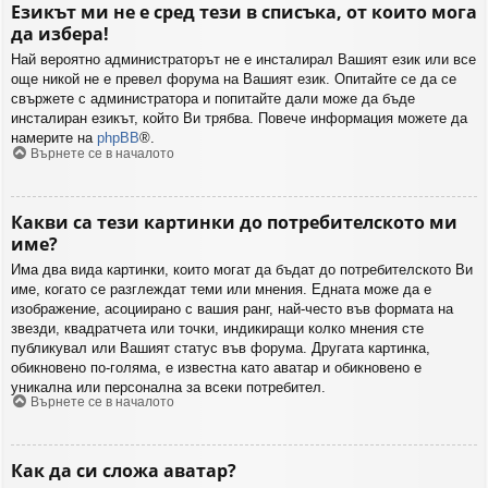
Езикът ми не е сред тези в списъка, от които мога
да избера!
Най вероятно администраторът не е инсталирал Вашият език или все
още никой не е превел форума на Вашият език. Опитайте се да се
свържете с администратора и попитайте дали може да бъде
инсталиран езикът, който Ви трябва. Повече информация можете да
намерите на
phpBB
®.
Върнете се в началото
Какви са тези картинки до потребителското ми
име?
Има два вида картинки, които могат да бъдат до потребителското Ви
име, когато се разглеждат теми или мнения. Едната може да е
изображение, асоциирано с вашия ранг, най-често във формата на
звезди, квадратчета или точки, индикиращи колко мнения сте
публикувал или Вашият статус във форума. Другата картинка,
обикновено по-голяма, е известна като аватар и обикновено е
уникална или персонална за всеки потребител.
Върнете се в началото
Как да си сложа аватар?