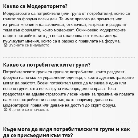
Какво са Модераторите?
Модераторите са потребители (или група от потребители), които се
грижат за форума всеки ден. Те имат правото да променят или
изтриват мнения и да заключват, отключват, изтриват и разделят
теми във форумите, които модерират. Обикновено модераторите
следят потребителите да не се отклоняват от темата или да
публикуват мнения, които са в разрез с правилата на форума.
Върнете се в началото
Какво са потребителските групи?
Потребителските групи са групи от потребители, които разделят
форума на по-малки управляеми единици, с които администраторите
могат да работят. Всеки потребител може да членува в една или
повече групи, като всяка група има определени права. Това
предоставя на администраторите лесен начин за промяна на правата
на много потребители наведнъж, като например даване на
модераторски права или даване на достъп до скрит форум.
Върнете се в началото
Къде мога да видя потребителските групи и как
да се присъединя към тях?