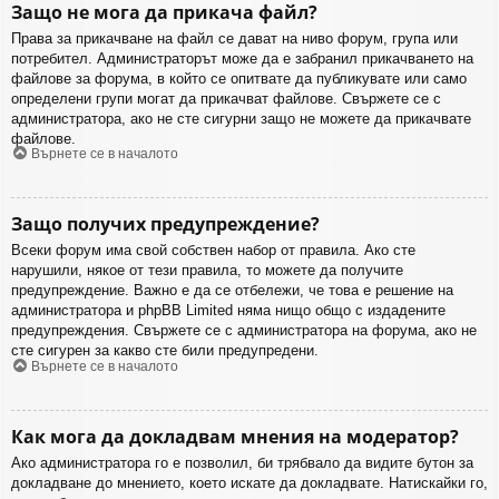
Защо не мога да прикача файл?
Права за прикачване на файл се дават на ниво форум, група или
потребител. Администраторът може да е забранил прикачването на
файлове за форума, в който се опитвате да публикувате или само
определени групи могат да прикачват файлове. Свържете се с
администратора, ако не сте сигурни защо не можете да прикачвате
файлове.
Върнете се в началото
Защо получих предупреждение?
Всеки форум има свой собствен набор от правила. Ако сте
нарушили, някое от тези правила, то можете да получите
предупреждение. Важно е да се отбележи, че това е решение на
администратора и phpBB Limited няма нищо общо с издадените
предупреждения. Свържете се с администратора на форума, ако не
сте сигурен за какво сте били предупредени.
Върнете се в началото
Как мога да докладвам мнения на модератор?
Ако администратора го е позволил, би трябвало да видите бутон за
докладване до мнението, което искате да докладвате. Натискайки го,