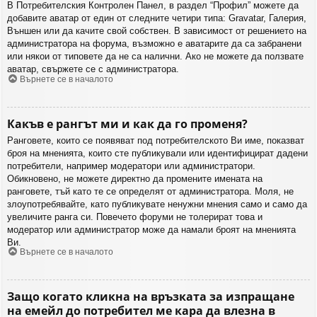
В Потребителския Контролен Панел, в раздел “Профил” можете да
добавите аватар от един от следните четири типа: Gravatar, Галерия,
Външен или да качите свой собствен. В зависимост от решението на
администратора на форума, възможно е аватарите да са забранени
или някои от типовете да не са налични. Ако не можете да ползвате
аватар, свържете се с администратора.
Върнете се в началото
Какъв е рангът ми и как да го променя?
Ранговете, които се появяват под потребителското Ви име, показват
броя на мненията, които сте публикували или идентифицират дадени
потребители, например модератори или администратори.
Обикновено, не можете директно да промените имената на
ранговете, тъй като те се определят от администратора. Моля, не
злоупотребявайте, като публикувате ненужни мнения само и само да
увеличите ранга си. Повечето форуми не толерират това и
модератор или администратор може да намали броят на мненията
Ви.
Върнете се в началото
Защо когато кликна на връзката за изпращане
на емейл до потребител ме кара да влезна в