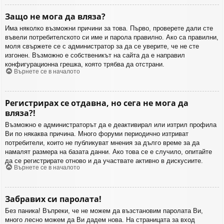
Защо не мога да вляза?
Има няколко възможни причини за това. Първо, проверете дали сте
въвели потребителското си име и парола правилно. Ако са правилни,
моля свържете се с администратор за да се уверите, че не сте
изгонен. Възможно е собственикът на сайта да е направил
конфигурационна грешка, която трябва да отстрани.
Върнете се в началото
Регистрирах се отдавна, но сега не мога да
вляза?!
Възможно е администраторът да е деактивирал или изтрил профила
Ви по някаква причина. Много форуми периодично изтриват
потребители, които не публикуват мнения за дълго време за да
намалят размера на базата данни. Ако това се е случило, опитайте
да се регистрирате отново и да участвате активно в дискусиите.
Върнете се в началото
Забравих си паролата!
Без паника! Въпреки, че не можем да възстановим паролата Ви,
много лесно можем да Ви дадем нова. На страницата за вход