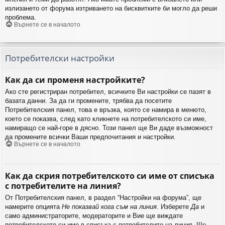
излизането от форума изтриването на бисквитките би могло да реши
проблема.
Върнете се в началото
Потребителски настройки
Как да си променя настройките?
Ако сте регистриран потребител, всичките Ви настройки се пазят в
базата данни. За да ги промените, трябва да посетите
Потребителския панел, това е връзка, която се намира в менюто,
което се показва, след като кликнете на потребителското си име,
намиращо се най-горе в дясно. Този панел ще Ви даде възможност
да промените всички Ваши предпочитания и настройки.
Върнете се в началото
Как да скрия потребителското си име от списъка
с потребителите на линия?
От Потребителския панел, в раздел “Настройки на форума”, ще
намерите опцията
Не показвай кога съм на линия
. Изберете
Да
и
само администраторите, модераторите и Вие ще виждате
потребителското си име в списъка с потребителите на линия. Ще