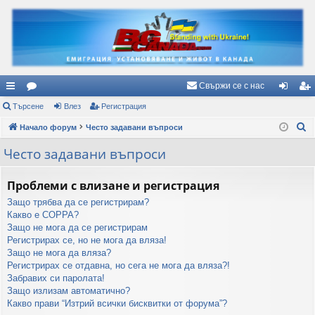
Свържи се с нас
ъ
Търсене
ор
Влез
Регистрация
ле
ег
Т
рз
Начало форум
ум
Често задавани въпроси
з
ис
ъ
и
и
тр
Често задавани въпроси
р
вр
ац
с
Проблеми с влизане и регистрация
е
ъз
ия
Защо трябва да се регистрирам?
н
ки
Какво е COPPA?
е
Защо не мога да се регистрирам
Регистрирах се, но не мога да вляза!
Защо не мога да вляза?
Регистрирах се отдавна, но сега не мога да вляза?!
Забравих си паролата!
Защо излизам автоматично?
Какво прави “Изтрий всички бисквитки от форума”?