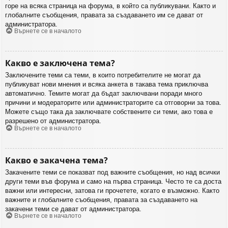
горе на всяка страница на форума, в който са публикувани. Както и
глобалните съобщения, правата за създаването им се дават от
администратора.
Върнете се в началото
Какво е заключена тема?
Заключените теми са теми, в които потребителите не могат да
публикуват нови мнения и всяка анкета в такава тема приключва
автоматично. Темите могат да бъдат заключвани поради много
причини и модераторите или администраторите са отговорни за това.
Можете също така да заключвате собствените си теми, ако това е
разрешено от администратора.
Върнете се в началото
Какво е закачена тема?
Закачените теми се показват под важните съобщения, но над всички
други теми във форума и само на първа страница. Често те са доста
важни или интересни, затова ги прочетете, когато е възможно. Както
важните и глобалните съобщения, правата за създаването на
закачени теми се дават от администратора.
Върнете се в началото