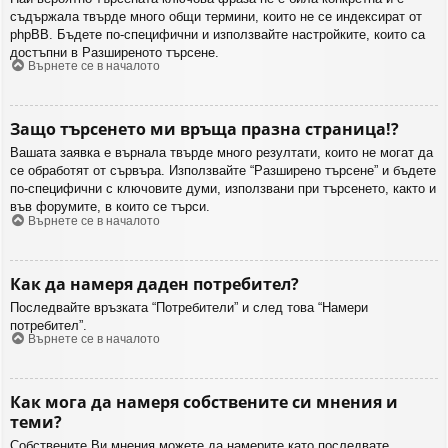
съдържала твърде много общи термини, които не се индексират от
phpBB. Бъдете по-специфични и използвайте настройките, които са
достъпни в Разширеното търсене.
Върнете се в началото
Защо търсенето ми връща празна страница!?
Вашата заявка е върнала твърде много резултати, които не могат да
се обработят от сървъра. Използвайте “Разширено търсене” и бъдете
по-специфични с ключовите думи, използвани при търсенето, както и
във форумите, в които се търси.
Върнете се в началото
Как да намеря даден потребител?
Последвайте връзката “Потребители” и след това “Намери
потребител”.
Върнете се в началото
Как мога да намеря собствените си мнения и
теми?
Собствените Ви мнения можете да намерите като последвате