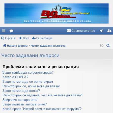
Свържи се с нас
ъ
Търсене
ор
Влез
Регистрация
ле
ег
Т
рз
Начало форум
ум
Често задавани въпроси
з
ис
ъ
и
и
тр
Често задавани въпроси
р
вр
ац
с
Проблеми с влизане и регистрация
е
ъз
ия
Защо трябва да се регистрирам?
н
ки
Какво е COPPA?
е
Защо не мога да се регистрирам
Регистрирах се, но не мога да вляза!
Защо не мога да вляза?
Регистрирах се отдавна, но сега не мога да вляза?!
Забравих си паролата!
Защо излизам автоматично?
Какво прави “Изтрий всички бисквитки от форума”?