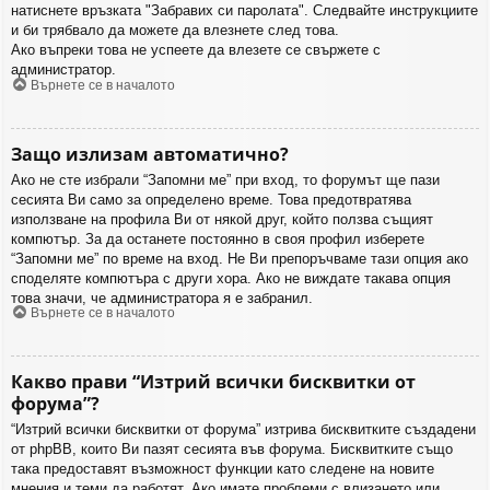
натиснете връзката "Забравих си паролата". Следвайте инструкциите
и би трябвало да можете да влезнете след това.
Ако въпреки това не успеете да влезете се свържете с
администратор.
Върнете се в началото
Защо излизам автоматично?
Ако не сте избрали “Запомни ме” при вход, то форумът ще пази
сесията Ви само за определено време. Това предотвратява
използване на профила Ви от някой друг, който ползва същият
компютър. За да останете постоянно в своя профил изберете
“Запомни ме” по време на вход. Не Ви препоръчваме тази опция ако
споделяте компютъра с други хора. Ако не виждате такава опция
това значи, че администратора я е забранил.
Върнете се в началото
Какво прави “Изтрий всички бисквитки от
форума”?
“Изтрий всички бисквитки от форума” изтрива бисквитките създадени
от phpBB, които Ви пазят сесията във форума. Бисквитките също
така предоставят възможност функции като следене на новите
мнения и теми да работят. Ако имате проблеми с влизането или