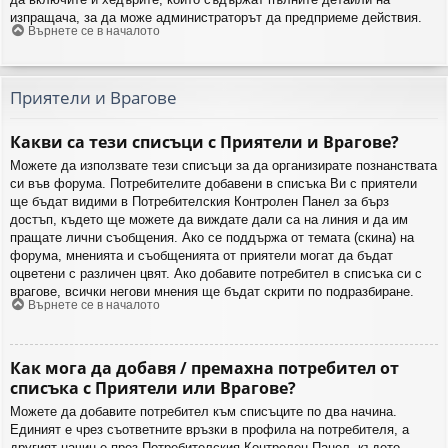
изпращача, за да може администраторът да предприеме действия.
Върнете се в началото
Приятели и Врагове
Какви са тези списъци с Приятели и Врагове?
Можете да използвате тези списъци за да организирате познанствата
си във форума. Потребителите добавени в списъка Ви с приятели
ще бъдат видими в Потребителския Контролен Панел за бърз
достъп, където ще можете да виждате дали са на линия и да им
пращате лични съобщения. Ако се поддържа от темата (скина) на
форума, мненията и съобщенията от приятели могат да бъдат
оцветени с различен цвят. Ако добавите потребител в списъка си с
врагове, всички негови мнения ще бъдат скрити по подразбиране.
Върнете се в началото
Как мога да добавя / премахна потребител от
списъка с Приятели или Врагове?
Можете да добавите потребител към списъците по два начина.
Единият е чрез съответните връзки в профила на потребителя, а
другият начин е през Потребителския Контролен Панел, където