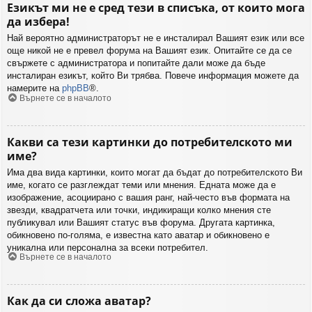
Езикът ми не е сред тези в списъка, от които мога
да избера!
Най вероятно администраторът не е инсталирал Вашият език или все
още никой не е превел форума на Вашият език. Опитайте се да се
свържете с администратора и попитайте дали може да бъде
инсталиран езикът, който Ви трябва. Повече информация можете да
намерите на
phpBB
®.
Върнете се в началото
Какви са тези картинки до потребителското ми
име?
Има два вида картинки, които могат да бъдат до потребителското Ви
име, когато се разглеждат теми или мнения. Едната може да е
изображение, асоциирано с вашия ранг, най-често във формата на
звезди, квадратчета или точки, индикиращи колко мнения сте
публикувал или Вашият статус във форума. Другата картинка,
обикновено по-голяма, е известна като аватар и обикновено е
уникална или персонална за всеки потребител.
Върнете се в началото
Как да си сложа аватар?