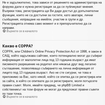
Не е задължително, това зависи от решението на администратора на
форума дали е нужна регистрация за да се публикуват мнения.
Въпреки това, регистрацията ще Ви даде достъп до допълнителни
функции, които не са достъпни за гостите, като аватари, лични
съобщения, изпращане на емейли, участие в групи и др.
Регистрацията отнема само момент и е препоръчително да се
направи.
Върнете се в началото
Какво е COPPA?
COPPA, или Children’s Online Privacy Protection Act от 1998, е закон в
САЩ, който задължава сайтове, които потенциално могат да събират
информация от малолетни лица под 13 годишна възраст да имат
писменото разрешение на родител или някакъв друг вид легално
съглашение, позволяващо събирането на лична информация от
лицето под 13 годишна възраст. Ако не сте сигурни, че това е
приложимо за Вас, като някой, който се опитва да се регистрира или
за сайта, в който се опитвате да се регистрирате, моля потърсете
правен съвет. Моля, имайте предвид, че phpBB Limited и
собственикът на този форум не могат да предложат правни съвети
по тази точка.
Върнете се в началото