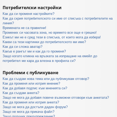
Потребителски настройки
Как да си променя настройките?
Как да скрия потребителското си име от списъка с потребителите на
линия?
Времената не са правилни!
Промених си часовата зона, но времето все още е грешно!
Езикът ми не е сред тези в списъка, от които мога да избера!
Какви са тези картинки до потребителското ми име?
Как да си сложа аватар?
Какъв е рангът ми и как да го променя?
Защо когато кликна на връзката за изпращане на емейл до
потребител ме кара да влезна в профила си?
Проблеми с публикуване
Как да създам нова тема или да публикувам отговор?
Как да променя или изтрия мнение?
Как да добавя подпис към мненията си?
Как да създам анкета?
Защо не мога да добавя повече възможни отговори към анкетата?
Как да променя или изтрия анкета?
Защо не мога да достъпя даден форум?
Защо не мога да прикача файл?
Защо получих предупреждение?