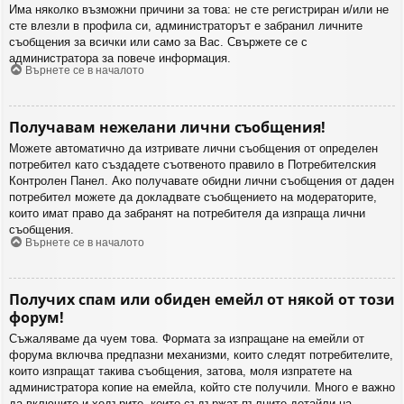
Има няколко възможни причини за това: не сте регистриран и/или не
сте влезли в профила си, администраторът е забранил личните
съобщения за всички или само за Вас. Свържете се с
администратора за повече информация.
Върнете се в началото
Получавам нежелани лични съобщения!
Можете автоматично да изтривате лични съобщения от определен
потребител като създадете съотвеното правило в Потребителския
Контролен Панел. Ако получавате обидни лични съобщения от даден
потребител можете да докладвате съобщението на модераторите,
които имат право да забранят на потребителя да изпраща лични
съобщения.
Върнете се в началото
Получих спам или обиден емейл от някой от този
форум!
Съжаляваме да чуем това. Формата за изпращане на емейли от
форума включва предпазни механизми, които следят потребителите,
които изпращат такива съобщения, затова, моля изпратете на
администратора копие на емейла, който сте получили. Много е важно
да включите и хедърите, които съдържат пълните детайли на