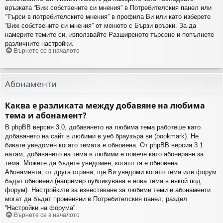
връзката “Виж собствените си мнения” в Потребителския панел или
“Търси в потребителските мнения” в профила Ви или като изберете
“Виж собствените си мнения” от менюто с Бързи връзки. За да
намерите темите си, използвайте Разширеното търсене и попълнете
различните настройки.
Върнете се в началото
Абонаменти
Каква е разликата между добавяне на любима
тема и абонамент?
В phpBB версия 3.0, добавянето на любима тема работеше като
добавянето на сайт в любими в уеб браузъра ви (bookmark). Не
бивате уведомен когато темата е обновена. От phpBB версия 3.1
натам, добавянето на тема в любими е повече като абониране за
тема. Можете да бъдете уведомен, когато тя е обновена.
Абонамента, от друга страна, ще Ви уведоми когато тема или форум
бъдат обновени (например публикувана е нова тема в някой под
форум). Настройките за известяване за любими теми и абонаменти
могат да бъдат променяни в Потребителския панел, раздел
“Настройки на форума”.
Върнете се в началото