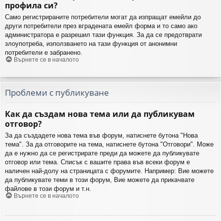
профила си?
Само регистрираните потребители могат да изпращат емейли до
други потребители през вградената емейл форма и то само ако
администратора е разрешил тази функция. За да се предотврати
злоупотреба, използването на тази функция от анонимни
потребители е забранено.
Върнете се в началото
Проблеми с публикуване
Как да създам нова тема или да публикувам
отговор?
За да създадете нова тема във форум, натиснете бутона "Нова
тема". За да отговорите на тема, натиснете бутона "Отговори". Може
да е нужно да се регистрирате преди да можете да публикувате
отговор или тема. Списък с вашите права във всеки форум е
наличен най-долу на страницата с форумите. Например: Вие можете
да публикувате теми в този форум, Вие можете да прикачвате
файлове в този форум и т.н.
Върнете се в началото