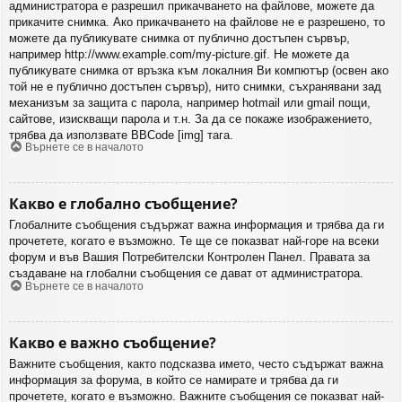
администратора е разрешил прикачването на файлове, можете да
прикачите снимка. Ако прикачването на файлове не е разрешено, то
можете да публикувате снимка от публично достъпен сървър,
например http://www.example.com/my-picture.gif. Не можете да
публикувате снимка от връзка към локалния Ви компютър (освен ако
той не е публично достъпен сървър), нито снимки, съхранявани зад
механизъм за защита с парола, например hotmail или gmail пощи,
сайтове, изискващи парола и т.н. За да се покаже изображението,
трябва да използвате BBCode [img] тага.
Върнете се в началото
Какво е глобално съобщение?
Глобалните съобщения съдържат важна информация и трябва да ги
прочетете, когато е възможно. Те ще се показват най-горе на всеки
форум и във Вашия Потребителски Контролен Панел. Правата за
създаване на глобални съобщения се дават от администратора.
Върнете се в началото
Какво е важно съобщение?
Важните съобщения, както подсказва името, често съдържат важна
информация за форума, в който се намирате и трябва да ги
прочетете, когато е възможно. Важните съобщения се показват най-