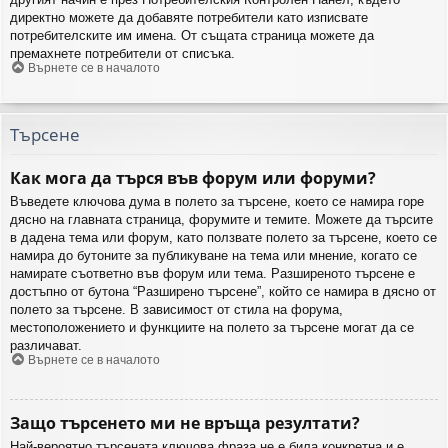
директно можете да добавяте потребители като изписвате
потребителските им имена. От същата страница можете да
премахнете потребители от списъка.
Върнете се в началото
Търсене
Как мога да търся във форум или форуми?
Въведете ключова дума в полето за търсене, което се намира горе
дясно на главната страница, форумите и темите. Можете да търсите
в дадена тема или форум, като ползвате полето за търсене, което се
намира до бутоните за публикуване на тема или мнение, когато се
намирате съответно във форум или тема. Разширеното търсене е
достъпно от бутона “Разширено търсене”, който се намира в дясно от
полето за търсене. В зависимост от стила на форума,
местоположението и функциите на полето за търсене могат да се
различават.
Върнете се в началото
Защо търсенето ми не връща резултати?
Най-вероятно търсената ключова фраза не е била конкретна и е