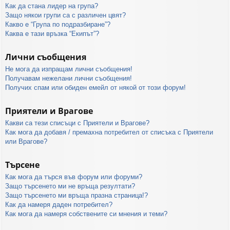
Как да стана лидер на група?
Защо някои групи са с различен цвят?
Какво е “Група по подразбиране”?
Каква е тази връзка “Екипът”?
Лични съобщения
Не мога да изпращам лични съобщения!
Получавам нежелани лични съобщения!
Получих спам или обиден емейл от някой от този форум!
Приятели и Врагове
Какви са тези списъци с Приятели и Врагове?
Как мога да добавя / премахна потребител от списъка с Приятели
или Врагове?
Търсене
Как мога да търся във форум или форуми?
Защо търсенето ми не връща резултати?
Защо търсенето ми връща празна страница!?
Как да намеря даден потребител?
Как мога да намеря собствените си мнения и теми?