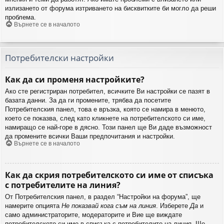
излизането от форума изтриването на бисквитките би могло да реши
проблема.
Върнете се в началото
Потребителски настройки
Как да си променя настройките?
Ако сте регистриран потребител, всичките Ви настройки се пазят в
базата данни. За да ги промените, трябва да посетите
Потребителския панел, това е връзка, която се намира в менюто,
което се показва, след като кликнете на потребителското си име,
намиращо се най-горе в дясно. Този панел ще Ви даде възможност
да промените всички Ваши предпочитания и настройки.
Върнете се в началото
Как да скрия потребителското си име от списъка
с потребителите на линия?
От Потребителския панел, в раздел “Настройки на форума”, ще
намерите опцията
Не показвай кога съм на линия
. Изберете
Да
и
само администраторите, модераторите и Вие ще виждате
потребителското си име в списъка с потребителите на линия. Ще