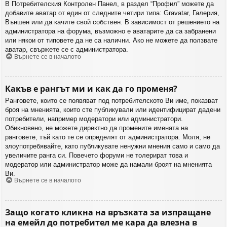
В Потребителския Контролен Панел, в раздел “Профил” можете да
добавите аватар от един от следните четири типа: Gravatar, Галерия,
Външен или да качите свой собствен. В зависимост от решението на
администратора на форума, възможно е аватарите да са забранени
или някои от типовете да не са налични. Ако не можете да ползвате
аватар, свържете се с администратора.
Върнете се в началото
Какъв е рангът ми и как да го променя?
Ранговете, които се появяват под потребителското Ви име, показват
броя на мненията, които сте публикували или идентифицират дадени
потребители, например модератори или администратори.
Обикновено, не можете директно да промените имената на
ранговете, тъй като те се определят от администратора. Моля, не
злоупотребявайте, като публикувате ненужни мнения само и само да
увеличите ранга си. Повечето форуми не толерират това и
модератор или администратор може да намали броят на мненията
Ви.
Върнете се в началото
Защо когато кликна на връзката за изпращане
на емейл до потребител ме кара да влезна в