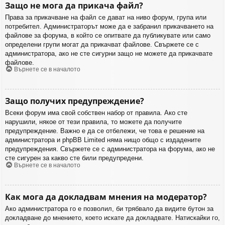
Защо не мога да прикача файл?
Права за прикачване на файл се дават на ниво форум, група или
потребител. Администраторът може да е забранил прикачването на
файлове за форума, в който се опитвате да публикувате или само
определени групи могат да прикачват файлове. Свържете се с
администратора, ако не сте сигурни защо не можете да прикачвате
файлове.
Върнете се в началото
Защо получих предупреждение?
Всеки форум има свой собствен набор от правила. Ако сте
нарушили, някое от тези правила, то можете да получите
предупреждение. Важно е да се отбележи, че това е решение на
администратора и phpBB Limited няма нищо общо с издадените
предупреждения. Свържете се с администратора на форума, ако не
сте сигурен за какво сте били предупредени.
Върнете се в началото
Как мога да докладвам мнения на модератор?
Ако администратора го е позволил, би трябвало да видите бутон за
докладване до мнението, което искате да докладвате. Натискайки го,