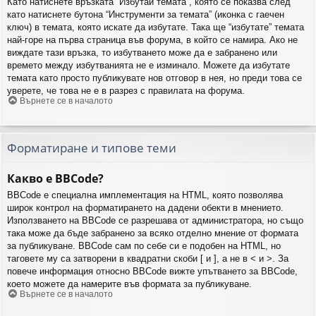
Като натиснете връзката “Избутай темата”, която се показва след
като натиснете бутона “Инструменти за темата” (иконка с гаечен
ключ) в темата, която искате да избутате. Така ще “избутате” темата
най-горе на първа страница във форума, в който се намира. Ако не
виждате тази връзка, то избутването може да е забранено или
времето между избутванията не е изминало. Можете да избутате
темата като просто публикувате нов отговор в нея, но преди това се
уверете, че това не е в разрез с правилата на форума.
Върнете се в началото
Форматиране и типове теми
Какво е BBCode?
BBCode е специална имплементация на HTML, която позволява
широк контрол на форматирането на дадени обекти в мнението.
Използването на BBCode се разрешава от администратора, но също
така може да бъде забранено за всяко отделно мнение от формата
за публикуване. BBCode сам по себе си е подобен на HTML, но
таговете му са затворени в квадратни скоби [ и ], а не в < и >. За
повече информация относно BBCode вижте упътването за BBCode,
което можете да намерите във формата за публикуване.
Върнете се в началото