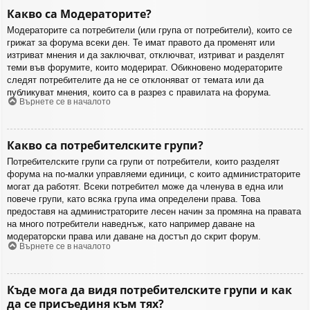
Какво са Модераторите?
Модераторите са потребители (или група от потребители), които се
грижат за форума всеки ден. Те имат правото да променят или
изтриват мнения и да заключват, отключват, изтриват и разделят
теми във форумите, които модерират. Обикновено модераторите
следят потребителите да не се отклоняват от темата или да
публикуват мнения, които са в разрез с правилата на форума.
Върнете се в началото
Какво са потребителските групи?
Потребителските групи са групи от потребители, които разделят
форума на по-малки управляеми единици, с които администраторите
могат да работят. Всеки потребител може да членува в една или
повече групи, като всяка група има определени права. Това
предоставя на администраторите лесен начин за промяна на правата
на много потребители наведнъж, като например даване на
модераторски права или даване на достъп до скрит форум.
Върнете се в началото
Къде мога да видя потребителските групи и как
да се присъединя към тях?