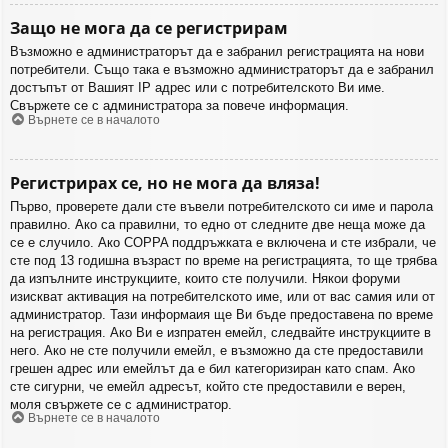
Защо не мога да се регистрирам
Възможно е администраторът да е забранил регистрацията на нови
потребители. Също така е възможно администраторът да е забранил
достъпът от Вашият IP адрес или с потребителското Ви име.
Свържете се с администратора за повече информация.
Върнете се в началото
Регистрирах се, но не мога да вляза!
Първо, проверете дали сте въвели потребителското си име и парола
правилно. Ако са правилни, то едно от следните две неща може да
се е случило. Ако COPPA поддръжката е включена и сте избрали, че
сте под 13 годишна възраст по време на регистрацията, то ще трябва
да изпълните инструкциите, които сте получили. Някои форуми
изискват активация на потребителското име, или от вас самия или от
администратор. Тази информаия ще Ви бъде предоставена по време
на регистрация. Ако Ви е изпратен емейл, следвайте инструкциите в
него. Ако не сте получили емейл, е възможно да сте предоставили
грешен адрес или емейлът да е бил категоризиран като спам. Ако
сте сигурни, че емейл адресът, който сте предоставили е верен,
моля свържете се с администратор.
Върнете се в началото