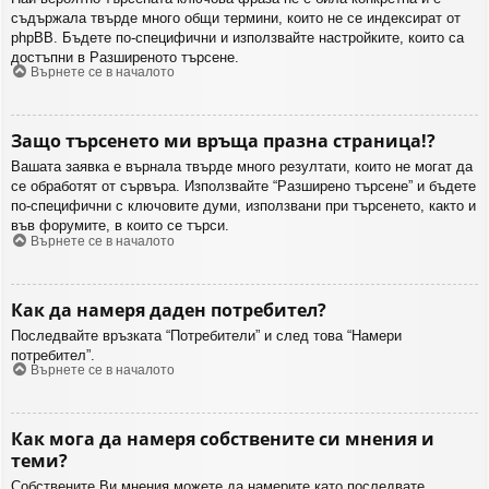
съдържала твърде много общи термини, които не се индексират от
phpBB. Бъдете по-специфични и използвайте настройките, които са
достъпни в Разширеното търсене.
Върнете се в началото
Защо търсенето ми връща празна страница!?
Вашата заявка е върнала твърде много резултати, които не могат да
се обработят от сървъра. Използвайте “Разширено търсене” и бъдете
по-специфични с ключовите думи, използвани при търсенето, както и
във форумите, в които се търси.
Върнете се в началото
Как да намеря даден потребител?
Последвайте връзката “Потребители” и след това “Намери
потребител”.
Върнете се в началото
Как мога да намеря собствените си мнения и
теми?
Собствените Ви мнения можете да намерите като последвате