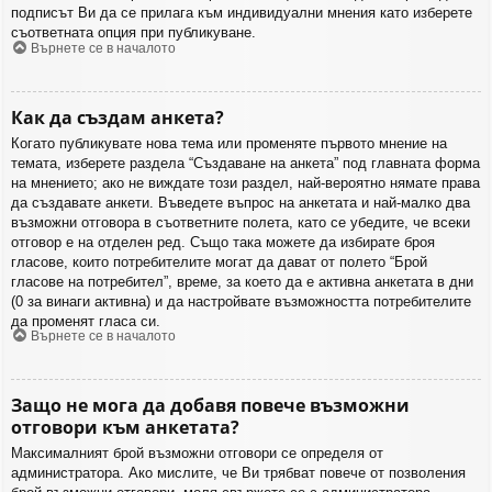
подписът Ви да се прилага към индивидуални мнения като изберете
съответната опция при публикуване.
Върнете се в началото
Как да създам анкета?
Когато публикувате нова тема или променяте първото мнение на
темата, изберете раздела “Създаване на анкета” под главната форма
на мнението; ако не виждате този раздел, най-вероятно нямате права
да създавате анкети. Въведете въпрос на анкетата и най-малко два
възможни отговора в съответните полета, като се убедите, че всеки
отговор е на отделен ред. Също така можете да избирате броя
гласове, които потребителите могат да дават от полето “Брой
гласове на потребител”, време, за което да е активна анкетата в дни
(0 за винаги активна) и да настройвате възможността потребителите
да променят гласа си.
Върнете се в началото
Защо не мога да добавя повече възможни
отговори към анкетата?
Максималният брой възможни отговори се определя от
администратора. Ако мислите, че Ви трябват повече от позволения