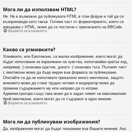
Мога ли да използвам HTML?
Не. Не е възможно да публикувате HTML в този форум и той да се
възпроизведе като такъв. Голяма част от форматирането, което се
извършва с HTML, може да се постигне с прилагането на BBCode.
Върнете се в началото
Какво са усмивките?
Усмивките, или Емотикони, са малки изображения, които могат да
бъдат използвани за изразяване на чувства, използвайки кратък код,
например :) означава щастие, докато :( означава тъга. Пълният лист
с емотикони може да бъде видян във формата за публикуване.
Опитайте се да не използвате прекалено много емотикони, защото
мнението може да стане трудно четимо и модератор може да
промени съдържанието му или направо да го изтрие.
Администратора също така може да е задал лимит на максималния
брой емотикони, които могат да се съдържат в едно мнение.
Върнете се в началото
Мога ли да публикувам изображения?
Да, изображения могат да бъдат показвани във Вашите мнения. Ако