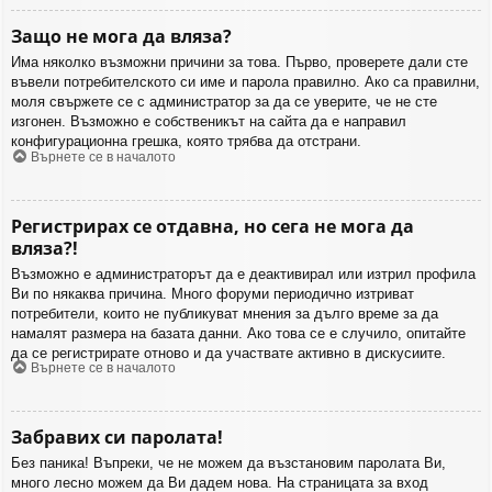
Защо не мога да вляза?
Има няколко възможни причини за това. Първо, проверете дали сте
въвели потребителското си име и парола правилно. Ако са правилни,
моля свържете се с администратор за да се уверите, че не сте
изгонен. Възможно е собственикът на сайта да е направил
конфигурационна грешка, която трябва да отстрани.
Върнете се в началото
Регистрирах се отдавна, но сега не мога да
вляза?!
Възможно е администраторът да е деактивирал или изтрил профила
Ви по някаква причина. Много форуми периодично изтриват
потребители, които не публикуват мнения за дълго време за да
намалят размера на базата данни. Ако това се е случило, опитайте
да се регистрирате отново и да участвате активно в дискусиите.
Върнете се в началото
Забравих си паролата!
Без паника! Въпреки, че не можем да възстановим паролата Ви,
много лесно можем да Ви дадем нова. На страницата за вход