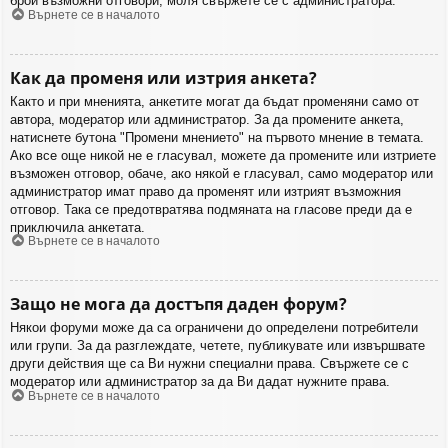
брой възможни отговори, моля свържете се с администратора.
Върнете се в началото
Как да променя или изтрия анкета?
Както и при мненията, анкетите могат да бъдат променяни само от
автора, модератор или администратор. За да промените анкета,
натиснете бутона "Промени мнението" на първото мнение в темата.
Ако все още никой не е гласувал, можете да промените или изтриете
възможен отговор, обаче, ако някой е гласувал, само модератор или
администратор имат право да променят или изтрият възможния
отговор. Така се предотвратява подмяната на гласове преди да е
приключила анкетата.
Върнете се в началото
Защо не мога да достъпя даден форум?
Някои форуми може да са ограничени до определени потребители
или групи. За да разглеждате, четете, публикувате или извършвате
други действия ще са Ви нужни специални права. Свържете се с
модератор или администратор за да Ви дадат нужните права.
Върнете се в началото