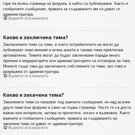
горе на всяка страница на форума, в който са публикувани. Както и
глобалните съобщения, правата за създаването им се дават от
администратора.
Върнете се в началото
Какво е заключена тема?
Заключените теми са теми, в които потребителите не могат да
публикуват нови мнения и всяка анкета в такава тема приключва
автоматично. Темите могат да бъдат заключвани поради много
причини и модераторите или администраторите са отговорни за това.
Можете също така да заключвате собствените си теми, ако това е
разрешено от администратора.
Върнете се в началото
Какво е закачена тема?
Закачените теми се показват под важните съобщения, но над всички
други теми във форума и само на първа страница. Често те са доста
важни или интересни, затова ги прочетете, когато е възможно. Както
важните и глобалните съобщения, правата за създаването на
закачени теми се дават от администратора.
Върнете се в началото