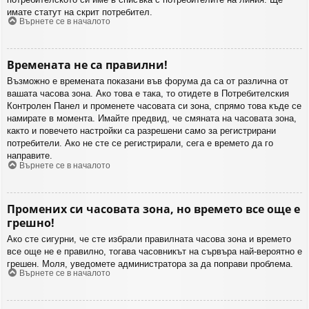
имате статут на скрит потребител.
Върнете се в началото
Времената не са правилни!
Възможно е времената показани във форума да са от различна от
вашата часова зона. Ако това е така, то отидете в Потребителския
Контролен Панел и променете часовата си зона, спрямо това къде се
намирате в момента. Имайте предвид, че смяната на часовата зона,
както и повечето настройки са разрешени само за регистрирани
потребители. Ако не сте се регистрирали, сега е времето да го
направите.
Върнете се в началото
Промених си часовата зона, но времето все още е
грешно!
Ако сте сигурни, че сте избрали правилната часова зона и времето
все още не е правилно, тогава часовникът на сървъра най-вероятно е
грешен. Моля, уведомете администратора за да поправи проблема.
Върнете се в началото