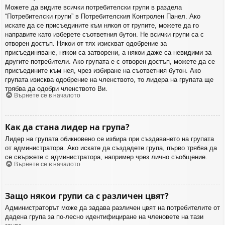
Можете да видите всички потребителски групи в раздела
“Потребителски групи” в Потребителския Контролен Панел. Ако
искате да се присъедините към някоя от групите, можете да го
направите като изберете съответния бутон. Не всички групи са с
отворен достъп. Някои от тях изискват одобрение за
присъединяване, някои са затворени, а някои даже са невидими за
другите потребители. Ако групата е с отворен достъп, можете да се
присъедините към нея, чрез избиране на съответния бутон. Ако
групата изисква одобрение на членството, то лидера на групата ще
трябва да одобри членството Ви.
Върнете се в началото
Как да стана лидер на група?
Лидер на групата обикновено се избира при създаването на групата
от администратора. Ако искате да създадете група, първо трябва да
се свържете с администратора, например чрез лично съобщение.
Върнете се в началото
Защо някои групи са с различен цвят?
Администраторът може да задава различен цвят на потребителите от
дадена група за по-лесно идентифициране на членовете на тази