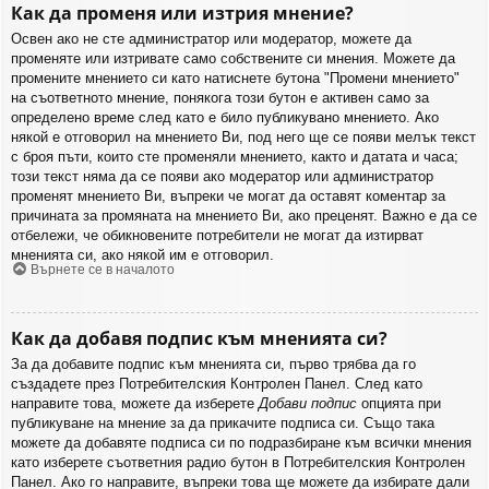
Как да променя или изтрия мнение?
Освен ако не сте администратор или модератор, можете да
променяте или изтривате само собствените си мнения. Можете да
промените мнението си като натиснете бутона "Промени мнението"
на съответното мнение, понякога този бутон е активен само за
определено време след като е било публикувано мнението. Ако
някой е отговорил на мнението Ви, под него ще се появи мелък текст
с броя пъти, които сте променяли мнението, както и датата и часа;
този текст няма да се появи ако модератор или администратор
променят мнението Ви, въпреки че могат да оставят коментар за
причината за промяната на мнението Ви, ако преценят. Важно е да се
отбележи, че обикновените потребители не могат да изтирват
мненията си, ако някой им е отговорил.
Върнете се в началото
Как да добавя подпис към мненията си?
За да добавите подпис към мненията си, първо трябва да го
създадете през Потребителския Контролен Панел. След като
направите това, можете да изберете
Добави подпис
опцията при
публикуване на мнение за да прикачите подписа си. Също така
можете да добавяте подписа си по подразбиране към всички мнения
като изберете съответния радио бутон в Потребителския Контролен
Панел. Ако го направите, въпреки това ще можете да избирате дали