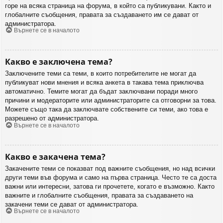
горе на всяка страница на форума, в който са публикувани. Както и
глобалните съобщения, правата за създаването им се дават от
администратора.
Върнете се в началото
Какво е заключена тема?
Заключените теми са теми, в които потребителите не могат да
публикуват нови мнения и всяка анкета в такава тема приключва
автоматично. Темите могат да бъдат заключвани поради много
причини и модераторите или администраторите са отговорни за това.
Можете също така да заключвате собствените си теми, ако това е
разрешено от администратора.
Върнете се в началото
Какво е закачена тема?
Закачените теми се показват под важните съобщения, но над всички
други теми във форума и само на първа страница. Често те са доста
важни или интересни, затова ги прочетете, когато е възможно. Както
важните и глобалните съобщения, правата за създаването на
закачени теми се дават от администратора.
Върнете се в началото