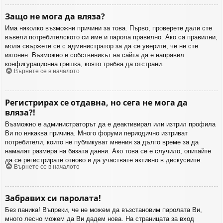
Защо не мога да вляза?
Има няколко възможни причини за това. Първо, проверете дали сте
въвели потребителското си име и парола правилно. Ако са правилни,
моля свържете се с администратор за да се уверите, че не сте
изгонен. Възможно е собственикът на сайта да е направил
конфигурационна грешка, която трябва да отстрани.
Върнете се в началото
Регистрирах се отдавна, но сега не мога да
вляза?!
Възможно е администраторът да е деактивирал или изтрил профила
Ви по някаква причина. Много форуми периодично изтриват
потребители, които не публикуват мнения за дълго време за да
намалят размера на базата данни. Ако това се е случило, опитайте
да се регистрирате отново и да участвате активно в дискусиите.
Върнете се в началото
Забравих си паролата!
Без паника! Въпреки, че не можем да възстановим паролата Ви,
много лесно можем да Ви дадем нова. На страницата за вход