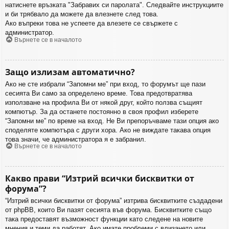
натиснете връзката "Забравих си паролата". Следвайте инструкциите
и би трябвало да можете да влезнете след това.
Ако въпреки това не успеете да влезете се свържете с
администратор.
Върнете се в началото
Защо излизам автоматично?
Ако не сте избрали “Запомни ме” при вход, то форумът ще пази
сесията Ви само за определено време. Това предотвратява
използване на профила Ви от някой друг, който ползва същият
компютър. За да останете постоянно в своя профил изберете
“Запомни ме” по време на вход. Не Ви препоръчваме тази опция ако
споделяте компютъра с други хора. Ако не виждате такава опция
това значи, че администратора я е забранил.
Върнете се в началото
Какво прави “Изтрий всички бисквитки от
форума”?
“Изтрий всички бисквитки от форума” изтрива бисквитките създадени
от phpBB, които Ви пазят сесията във форума. Бисквитките също
така предоставят възможност функции като следене на новите
мнения и теми да работят. Ако имате проблеми с влизането или