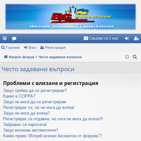
Свържи се с нас
ъ
Търсене
ор
Влез
Регистрация
ле
ег
Т
рз
Начало форум
ум
Често задавани въпроси
з
ис
ъ
и
и
тр
Често задавани въпроси
р
вр
ац
с
Проблеми с влизане и регистрация
е
ъз
ия
Защо трябва да се регистрирам?
н
ки
Какво е COPPA?
е
Защо не мога да се регистрирам
Регистрирах се, но не мога да вляза!
Защо не мога да вляза?
Регистрирах се отдавна, но сега не мога да вляза?!
Забравих си паролата!
Защо излизам автоматично?
Какво прави “Изтрий всички бисквитки от форума”?