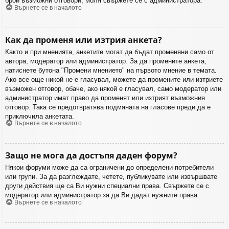
брой възможни отговори, моля свържете се с администратора.
Върнете се в началото
Как да променя или изтрия анкета?
Както и при мненията, анкетите могат да бъдат променяни само от
автора, модератор или администратор. За да промените анкета,
натиснете бутона "Промени мнението" на първото мнение в темата.
Ако все още никой не е гласувал, можете да промените или изтриете
възможен отговор, обаче, ако някой е гласувал, само модератор или
администратор имат право да променят или изтрият възможния
отговор. Така се предотвратява подмяната на гласове преди да е
приключила анкетата.
Върнете се в началото
Защо не мога да достъпя даден форум?
Някои форуми може да са ограничени до определени потребители
или групи. За да разглеждате, четете, публикувате или извършвате
други действия ще са Ви нужни специални права. Свържете се с
модератор или администратор за да Ви дадат нужните права.
Върнете се в началото