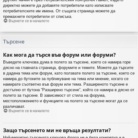
директно можете да добавяте потребители като изписвате
потребителските им имена. От същата страница можете да
премахнете потребители от списъка.
Върнете се в началото
Търсене
Как мога да търся във форум или форуми?
Въведете ключова дума в полето за търсене, което се намира горе
дясно на главната страница, форумите и темите. Можете да търсите
в дадена тема или форум, като ползвате полето за търсене, което се
намира до бутоните за публикуване на тема или мнение, когато се
намирате съответно във форум или тема. Разширеното търсене е
достъпно от бутона “Разширено търсене”, който се намира в дясно от
полето за търсене. В зависимост от стила на форума,
местоположението и функциите на полето за търсене могат да се
различават.
Върнете се в началото
Защо търсенето ми не връща резултати?
Най-вероятно търсената ключова фраза не е била конкретна и е