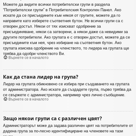
Можете да видите всички потребителски групи в раздела
“Потребителски групи” в Потребителския Контролен Панел. Ако
искате да се присъедините към някоя от групите, можете да го
направите като изберете съответния бутон. Не всички групи са с
отворен достъп. Някои от тях изискват одобрение за
присъединяване, някои са затворени, а някои даже са невидими за
другите потребители. Ако групата е с отворен достъп, можете да се
присъедините към нея, чрез избиране на съответния бутон. Ако
групата изисква одобрение на членството, то лидера на групата ще
трябва да одобри членството Ви.
Върнете се в началото
Как да стана лидер на група?
Лидер на групата обикновено се избира при създаването на групата
от администратора. Ако искате да създадете група, първо трябва да
се свържете с администратора, например чрез лично съобщение.
Върнете се в началото
Защо някои групи са с различен цвят?
Администраторът може да задава различен цвят на потребителите от
дадена група за по-лесно идентифициране на членовете на тази