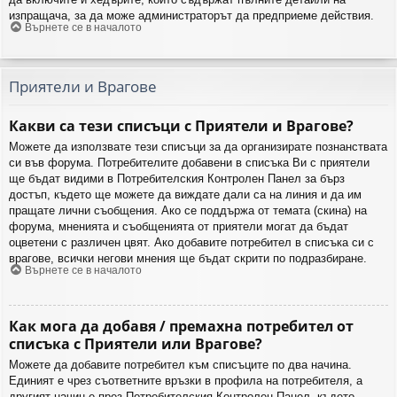
изпращача, за да може администраторът да предприеме действия.
Върнете се в началото
Приятели и Врагове
Какви са тези списъци с Приятели и Врагове?
Можете да използвате тези списъци за да организирате познанствата
си във форума. Потребителите добавени в списъка Ви с приятели
ще бъдат видими в Потребителския Контролен Панел за бърз
достъп, където ще можете да виждате дали са на линия и да им
пращате лични съобщения. Ако се поддържа от темата (скина) на
форума, мненията и съобщенията от приятели могат да бъдат
оцветени с различен цвят. Ако добавите потребител в списъка си с
врагове, всички негови мнения ще бъдат скрити по подразбиране.
Върнете се в началото
Как мога да добавя / премахна потребител от
списъка с Приятели или Врагове?
Можете да добавите потребител към списъците по два начина.
Единият е чрез съответните връзки в профила на потребителя, а
другият начин е през Потребителския Контролен Панел, където