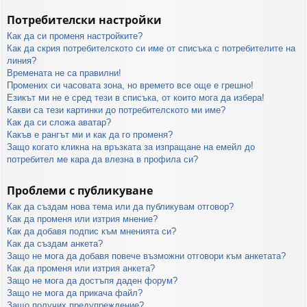
Потребителски настройки
Как да си променя настройките?
Как да скрия потребителското си име от списъка с потребителите на
линия?
Времената не са правилни!
Промених си часовата зона, но времето все още е грешно!
Езикът ми не е сред тези в списъка, от които мога да избера!
Какви са тези картинки до потребителското ми име?
Как да си сложа аватар?
Какъв е рангът ми и как да го променя?
Защо когато кликна на връзката за изпращане на емейл до
потребител ме кара да влезна в профила си?
Проблеми с публикуване
Как да създам нова тема или да публикувам отговор?
Как да променя или изтрия мнение?
Как да добавя подпис към мненията си?
Как да създам анкета?
Защо не мога да добавя повече възможни отговори към анкетата?
Как да променя или изтрия анкета?
Защо не мога да достъпя даден форум?
Защо не мога да прикача файл?
Защо получих предупреждение?