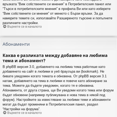
връзката “Виж собствените си мнения” в Потребителския панел или
“Търси в потребителските мнения” в профила Ви или като изберете
“Виж собствените си мнения” от менюто с Бързи връзки. За да
намерите темите си, използвайте Разширеното търсене и попълнете
различните настройки.
Върнете се в началото
Абонаменти
Каква е разликата между добавяне на любима
тема и абонамент?
В phpBB версия 3.0, добавянето на любима тема работеше като
добавянето на сайт в любими в уеб браузъра ви (bookmark). Не
бивате уведомен когато темата е обновена. От phpBB версия 3.1
натам, добавянето на тема в любими е повече като абониране за
тема. Можете да бъдете уведомен, когато тя е обновена.
Абонамента, от друга страна, ще Ви уведоми когато тема или форум
бъдат обновени (например публикувана е нова тема в някой под
форум). Настройките за известяване за любими теми и абонаменти
могат да бъдат променяни в Потребителския панел, раздел
“Настройки на форума”.
Върнете се в началото