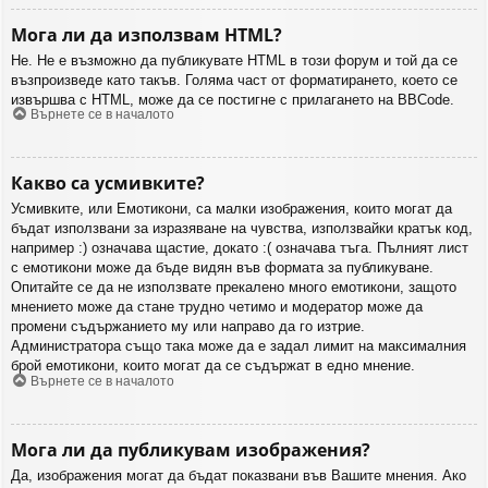
Мога ли да използвам HTML?
Не. Не е възможно да публикувате HTML в този форум и той да се
възпроизведе като такъв. Голяма част от форматирането, което се
извършва с HTML, може да се постигне с прилагането на BBCode.
Върнете се в началото
Какво са усмивките?
Усмивките, или Емотикони, са малки изображения, които могат да
бъдат използвани за изразяване на чувства, използвайки кратък код,
например :) означава щастие, докато :( означава тъга. Пълният лист
с емотикони може да бъде видян във формата за публикуване.
Опитайте се да не използвате прекалено много емотикони, защото
мнението може да стане трудно четимо и модератор може да
промени съдържанието му или направо да го изтрие.
Администратора също така може да е задал лимит на максималния
брой емотикони, които могат да се съдържат в едно мнение.
Върнете се в началото
Мога ли да публикувам изображения?
Да, изображения могат да бъдат показвани във Вашите мнения. Ако