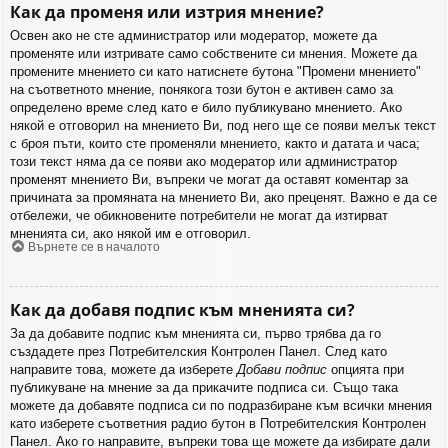
Как да променя или изтрия мнение?
Освен ако не сте администратор или модератор, можете да
променяте или изтривате само собствените си мнения. Можете да
промените мнението си като натиснете бутона "Промени мнението"
на съответното мнение, понякога този бутон е активен само за
определено време след като е било публикувано мнението. Ако
някой е отговорил на мнението Ви, под него ще се появи мелък текст
с броя пъти, които сте променяли мнението, както и датата и часа;
този текст няма да се появи ако модератор или администратор
променят мнението Ви, въпреки че могат да оставят коментар за
причината за промяната на мнението Ви, ако преценят. Важно е да се
отбележи, че обикновените потребители не могат да изтирват
мненията си, ако някой им е отговорил.
Върнете се в началото
Как да добавя подпис към мненията си?
За да добавите подпис към мненията си, първо трябва да го
създадете през Потребителския Контролен Панел. След като
направите това, можете да изберете
Добави подпис
опцията при
публикуване на мнение за да прикачите подписа си. Също така
можете да добавяте подписа си по подразбиране към всички мнения
като изберете съответния радио бутон в Потребителския Контролен
Панел. Ако го направите, въпреки това ще можете да избирате дали