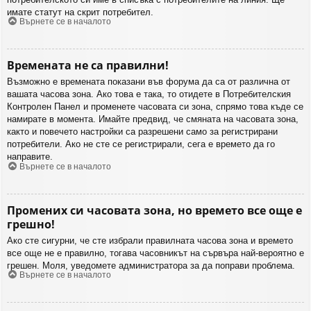
имате статут на скрит потребител.
Върнете се в началото
Времената не са правилни!
Възможно е времената показани във форума да са от различна от
вашата часова зона. Ако това е така, то отидете в Потребителския
Контролен Панел и променете часовата си зона, спрямо това къде се
намирате в момента. Имайте предвид, че смяната на часовата зона,
както и повечето настройки са разрешени само за регистрирани
потребители. Ако не сте се регистрирали, сега е времето да го
направите.
Върнете се в началото
Промених си часовата зона, но времето все още е
грешно!
Ако сте сигурни, че сте избрали правилната часова зона и времето
все още не е правилно, тогава часовникът на сървъра най-вероятно е
грешен. Моля, уведомете администратора за да поправи проблема.
Върнете се в началото