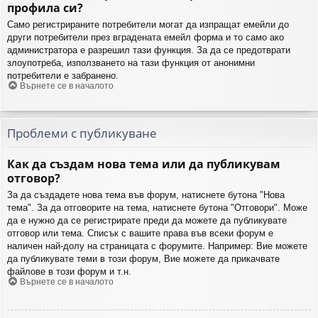
профила си?
Само регистрираните потребители могат да изпращат емейли до
други потребители през вградената емейл форма и то само ако
администратора е разрешил тази функция. За да се предотврати
злоупотреба, използването на тази функция от анонимни
потребители е забранено.
Върнете се в началото
Проблеми с публикуване
Как да създам нова тема или да публикувам
отговор?
За да създадете нова тема във форум, натиснете бутона "Нова
тема". За да отговорите на тема, натиснете бутона "Отговори". Може
да е нужно да се регистрирате преди да можете да публикувате
отговор или тема. Списък с вашите права във всеки форум е
наличен най-долу на страницата с форумите. Например: Вие можете
да публикувате теми в този форум, Вие можете да прикачвате
файлове в този форум и т.н.
Върнете се в началото