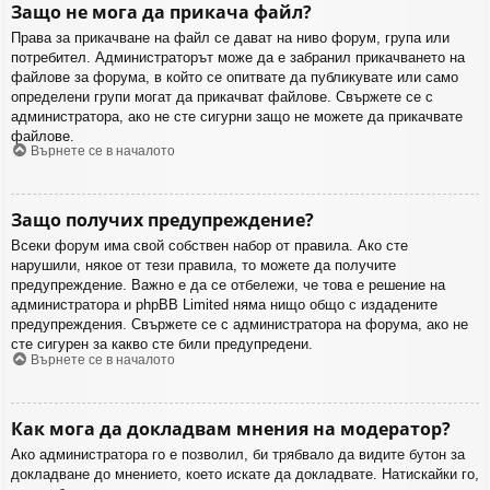
Защо не мога да прикача файл?
Права за прикачване на файл се дават на ниво форум, група или
потребител. Администраторът може да е забранил прикачването на
файлове за форума, в който се опитвате да публикувате или само
определени групи могат да прикачват файлове. Свържете се с
администратора, ако не сте сигурни защо не можете да прикачвате
файлове.
Върнете се в началото
Защо получих предупреждение?
Всеки форум има свой собствен набор от правила. Ако сте
нарушили, някое от тези правила, то можете да получите
предупреждение. Важно е да се отбележи, че това е решение на
администратора и phpBB Limited няма нищо общо с издадените
предупреждения. Свържете се с администратора на форума, ако не
сте сигурен за какво сте били предупредени.
Върнете се в началото
Как мога да докладвам мнения на модератор?
Ако администратора го е позволил, би трябвало да видите бутон за
докладване до мнението, което искате да докладвате. Натискайки го,