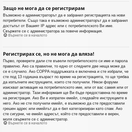
Защо не мога да се регистрирам
Възможно е администраторът да е забранил регистрацията на нови
потребители. Също така е възможно администраторът да е забранил
достъпът от Вашият IP адрес или с потребителското Ви име.
Свържете се с администратора за повече информация.
Върнете се в началото
Регистрирах се, но не мога да вляза!
Първо, проверете дали сте въвели потребителското си име и парола
правилно. Ако са правилни, то едно от следните две неща може да
се е случило. Ако COPPA поддръжката е включена и сте избрали, че
сте под 13 годишна възраст по време на регистрацията, то ще трябва
да изпълните инструкциите, които сте получили. Някои форуми
изискват активация на потребителското име, или от вас самия или от
администратор. Тази информаия ще Ви бъде предоставена по време
на регистрация. Ако Ви е изпратен емейл, следвайте инструкциите в
него. Ако не сте получили емейл, е възможно да сте предоставили
грешен адрес или емейлът да е бил категоризиран като спам. Ако
сте сигурни, че емейл адресът, който сте предоставили е верен,
моля свържете се с администратор.
Върнете се в началото