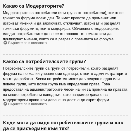
Какво са Модераторите?
Модераторите са потребители (или група от потребители), които се
грижат за форума всеки ден. Те имат правото да променят или
изтриват мнения и да заключват, отключват, изтриват и разделят
теми във форумите, които модерират. Обикновено модераторите
следят потребителите да не се отклоняват от темата или да
публикуват мнения, които са в разрез с правилата на форума.
Върнете се в началото
Какво са потребителските групи?
Потребителските групи са групи от потребители, които разделят
форума на по-малки управляеми единици, с които администраторите
могат да работят. Всеки потребител може да членува в една или
повече групи, като всяка група има определени права. Това
предоставя на администраторите лесен начин за промяна на правата
на много потребители наведнъж, като например даване на
модераторски права или даване на достъп до скрит форум.
Върнете се в началото
Къде мога да видя потребителските групи и как
да се присъединя към тях?