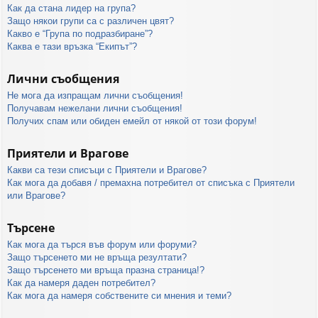
Как да стана лидер на група?
Защо някои групи са с различен цвят?
Какво е “Група по подразбиране”?
Каква е тази връзка “Екипът”?
Лични съобщения
Не мога да изпращам лични съобщения!
Получавам нежелани лични съобщения!
Получих спам или обиден емейл от някой от този форум!
Приятели и Врагове
Какви са тези списъци с Приятели и Врагове?
Как мога да добавя / премахна потребител от списъка с Приятели
или Врагове?
Търсене
Как мога да търся във форум или форуми?
Защо търсенето ми не връща резултати?
Защо търсенето ми връща празна страница!?
Как да намеря даден потребител?
Как мога да намеря собствените си мнения и теми?