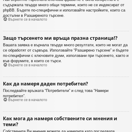
съдържала твърде много общи термини, които не се индексират от
phpBB. Бъдете по-специфични и използвайте настройките, които са
достъпни в Разширеното търсене.
Върнете се в началото
Защо търсенето ми връща празна страница!?
Вашата заявка е върнала твърде много резултати, които не могат да
се обработят от сървъра. Използвайте “Разширено търсене” и бъдете
по-специфични с ключовите думи, използвани при търсенето, както и
във форумите, в които се търси.
Върнете се в началото
Как да намеря даден потребител?
Последвайте връзката “Потребители” и след това “Намери
потребител”.
Върнете се в началото
Как мога да намеря собствените си мнения и
теми?
Собствените Ви мнения можете да намерите като последвате