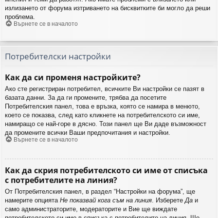
излизането от форума изтриването на бисквитките би могло да реши
проблема.
Върнете се в началото
Потребителски настройки
Как да си променя настройките?
Ако сте регистриран потребител, всичките Ви настройки се пазят в
базата данни. За да ги промените, трябва да посетите
Потребителския панел, това е връзка, която се намира в менюто,
което се показва, след като кликнете на потребителското си име,
намиращо се най-горе в дясно. Този панел ще Ви даде възможност
да промените всички Ваши предпочитания и настройки.
Върнете се в началото
Как да скрия потребителското си име от списъка
с потребителите на линия?
От Потребителския панел, в раздел “Настройки на форума”, ще
намерите опцията
Не показвай кога съм на линия
. Изберете
Да
и
само администраторите, модераторите и Вие ще виждате
потребителското си име в списъка с потребителите на линия. Ще