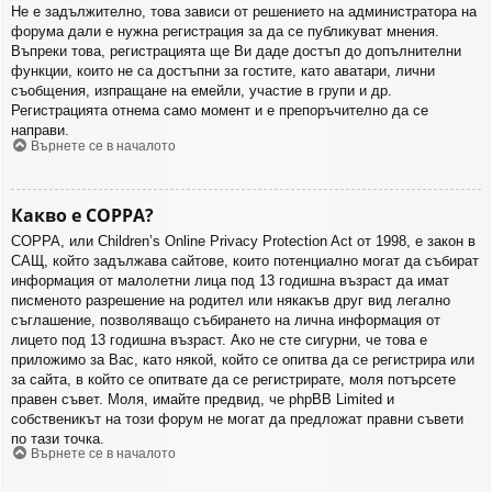
Не е задължително, това зависи от решението на администратора на
форума дали е нужна регистрация за да се публикуват мнения.
Въпреки това, регистрацията ще Ви даде достъп до допълнителни
функции, които не са достъпни за гостите, като аватари, лични
съобщения, изпращане на емейли, участие в групи и др.
Регистрацията отнема само момент и е препоръчително да се
направи.
Върнете се в началото
Какво е COPPA?
COPPA, или Children’s Online Privacy Protection Act от 1998, е закон в
САЩ, който задължава сайтове, които потенциално могат да събират
информация от малолетни лица под 13 годишна възраст да имат
писменото разрешение на родител или някакъв друг вид легално
съглашение, позволяващо събирането на лична информация от
лицето под 13 годишна възраст. Ако не сте сигурни, че това е
приложимо за Вас, като някой, който се опитва да се регистрира или
за сайта, в който се опитвате да се регистрирате, моля потърсете
правен съвет. Моля, имайте предвид, че phpBB Limited и
собственикът на този форум не могат да предложат правни съвети
по тази точка.
Върнете се в началото