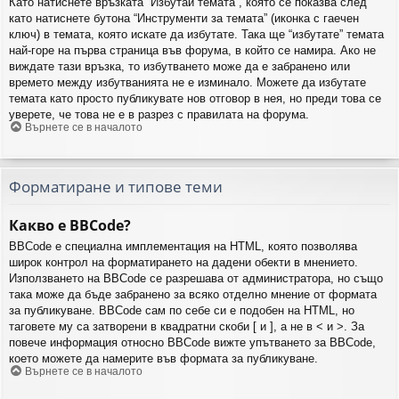
Като натиснете връзката “Избутай темата”, която се показва след
като натиснете бутона “Инструменти за темата” (иконка с гаечен
ключ) в темата, която искате да избутате. Така ще “избутате” темата
най-горе на първа страница във форума, в който се намира. Ако не
виждате тази връзка, то избутването може да е забранено или
времето между избутванията не е изминало. Можете да избутате
темата като просто публикувате нов отговор в нея, но преди това се
уверете, че това не е в разрез с правилата на форума.
Върнете се в началото
Форматиране и типове теми
Какво е BBCode?
BBCode е специална имплементация на HTML, която позволява
широк контрол на форматирането на дадени обекти в мнението.
Използването на BBCode се разрешава от администратора, но също
така може да бъде забранено за всяко отделно мнение от формата
за публикуване. BBCode сам по себе си е подобен на HTML, но
таговете му са затворени в квадратни скоби [ и ], а не в < и >. За
повече информация относно BBCode вижте упътването за BBCode,
което можете да намерите във формата за публикуване.
Върнете се в началото