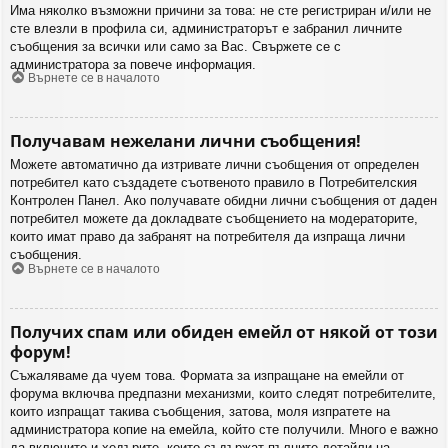
Има няколко възможни причини за това: не сте регистриран и/или не
сте влезли в профила си, администраторът е забранил личните
съобщения за всички или само за Вас. Свържете се с
администратора за повече информация.
Върнете се в началото
Получавам нежелани лични съобщения!
Можете автоматично да изтривате лични съобщения от определен
потребител като създадете съотвеното правило в Потребителския
Контролен Панел. Ако получавате обидни лични съобщения от даден
потребител можете да докладвате съобщението на модераторите,
които имат право да забранят на потребителя да изпраща лични
съобщения.
Върнете се в началото
Получих спам или обиден емейл от някой от този
форум!
Съжаляваме да чуем това. Формата за изпращане на емейли от
форума включва предпазни механизми, които следят потребителите,
които изпращат такива съобщения, затова, моля изпратете на
администратора копие на емейла, който сте получили. Много е важно
да включите и хедърите, които съдържат пълните детайли на