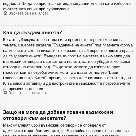
подписът Ви да се прилага към индивидуални мнения като изберете
съответната опция при публикуване.
Върнете се в началото
Как да създам анкета?
Когато публикувате нова тема или променяте първото мнение на
темата, изберете раздела “Създаване на анкета” под главната форма
на мнението; ако не виждате този раздел, най-вероятно нямате права
да създавате анкети. Въведете въпрос на анкетата и най-малко два
възможни отговора в съответните полета, като се убедите, че всеки
отговор е на отделен ред. Също така можете да избирате броя
гласове, които потребителите могат да дават от полето “Брой
гласове на потребител”, време, за което да е активна анкетата в дни
(0 за винаги активна) и да настройвате възможността потребителите
да променят гласа си.
Върнете се в началото
Защо не мога да добавя повече възможни
отговори към анкетата?
Максималният брой възможни отговори се определя от
администратора. Ако мислите, че Ви трябват повече от позволения