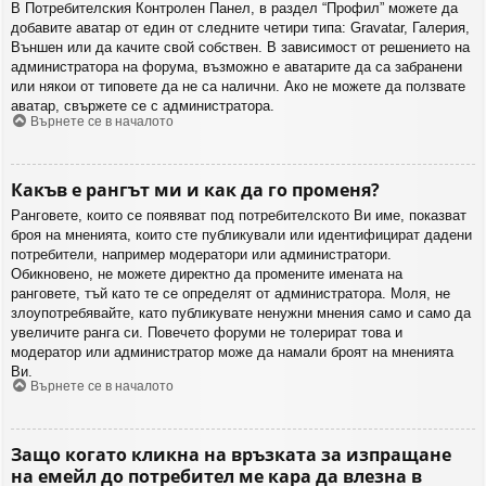
В Потребителския Контролен Панел, в раздел “Профил” можете да
добавите аватар от един от следните четири типа: Gravatar, Галерия,
Външен или да качите свой собствен. В зависимост от решението на
администратора на форума, възможно е аватарите да са забранени
или някои от типовете да не са налични. Ако не можете да ползвате
аватар, свържете се с администратора.
Върнете се в началото
Какъв е рангът ми и как да го променя?
Ранговете, които се появяват под потребителското Ви име, показват
броя на мненията, които сте публикували или идентифицират дадени
потребители, например модератори или администратори.
Обикновено, не можете директно да промените имената на
ранговете, тъй като те се определят от администратора. Моля, не
злоупотребявайте, като публикувате ненужни мнения само и само да
увеличите ранга си. Повечето форуми не толерират това и
модератор или администратор може да намали броят на мненията
Ви.
Върнете се в началото
Защо когато кликна на връзката за изпращане
на емейл до потребител ме кара да влезна в