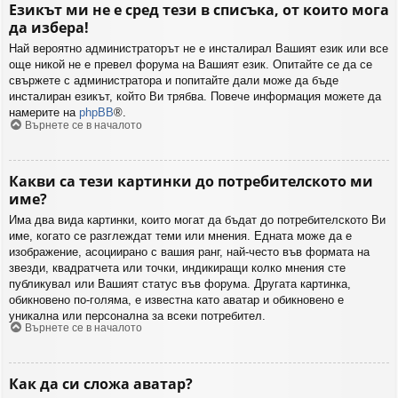
Езикът ми не е сред тези в списъка, от които мога
да избера!
Най вероятно администраторът не е инсталирал Вашият език или все
още никой не е превел форума на Вашият език. Опитайте се да се
свържете с администратора и попитайте дали може да бъде
инсталиран езикът, който Ви трябва. Повече информация можете да
намерите на
phpBB
®.
Върнете се в началото
Какви са тези картинки до потребителското ми
име?
Има два вида картинки, които могат да бъдат до потребителското Ви
име, когато се разглеждат теми или мнения. Едната може да е
изображение, асоциирано с вашия ранг, най-често във формата на
звезди, квадратчета или точки, индикиращи колко мнения сте
публикувал или Вашият статус във форума. Другата картинка,
обикновено по-голяма, е известна като аватар и обикновено е
уникална или персонална за всеки потребител.
Върнете се в началото
Как да си сложа аватар?