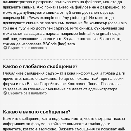
администратора е разрешил прикачването на файлове, можете да
прикачите снимка. Ако прикачването на файлове не е разрешено, то
можете да публикувате снимка от публично достъпен сървър,
например http://www.example.com/my-picture.gif. Не можете да
публикувате снимка от връзка към локалния Ви компютър (освен ако
той не е публично достъпен сървър), нито снимки, съхранявани зад
механизъм за защита с парола, например hotmail или gmail пощи,
сайтове, изискващи парола и т.н. За да се покаже изображението,
трябва да използвате BBCode [img] тага.
Върнете се в началото
Какво е глобално съобщение?
Глобалните съобщения съдържат важна информация и трябва да ги
прочетете, когато е възможно. Те ще се показват най-горе на всеки
форум и във Вашия Потребителски Контролен Панел. Правата за
създаване на глобални съобщения се дават от администратора.
Върнете се в началото
Какво е важно съобщение?
Важните съобщения, както подсказва името, често съдържат важна
информация за форума, в който се намирате и трябва да ги
прочетете, когато е възможно. Важните съобщения се показват най-