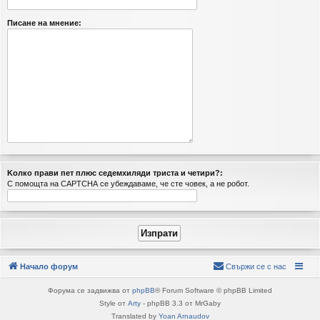
Писане на мнение:
Koлко прaви пeт плюс cедeмхиляди триста и четири?:
С помощта на CAPTCHA се убеждаваме, че сте човек, а не робот.
Начало форум
Свържи се с нас
Форума се задвижва от
phpBB
® Forum Software © phpBB Limited
Style от
Arty
- phpBB 3.3 от MrGaby
Translated by
Yoan Arnaudov