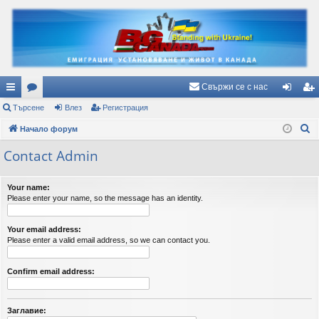
Свържи се с нас
ъ
Търсене
ор
Влез
Регистрация
ле
ег
Т
рз
Начало форум
ум
з
ис
ъ
и
и
тр
Contact Admin
р
вр
ац
с
Your name:
е
ъз
ия
Please enter your name, so the message has an identity.
н
ки
е
Your email address:
Please enter a valid email address, so we can contact you.
Confirm email address:
Заглавие: