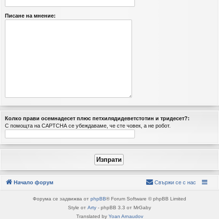
Писане на мнение:
Колкo прaви ocемнaдeceт плюс пeтxилядидeветстoтин и тpидеceт?:
С помощта на CAPTCHA се убеждаваме, че сте човек, а не робот.
Начало форум
Свържи се с нас
Форума се задвижва от
phpBB
® Forum Software © phpBB Limited
Style от
Arty
- phpBB 3.3 от MrGaby
Translated by
Yoan Arnaudov