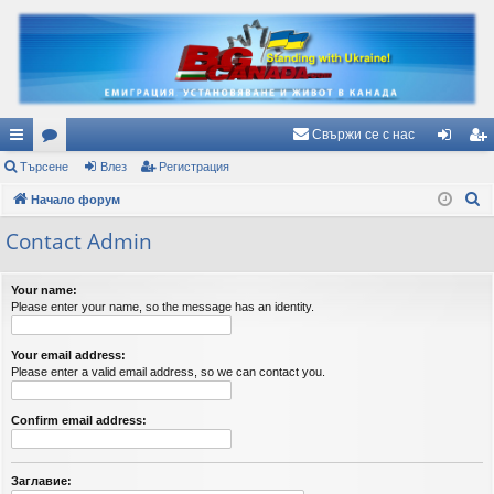
Свържи се с нас
ъ
Търсене
ор
Влез
Регистрация
ле
ег
Т
рз
Начало форум
ум
з
ис
ъ
и
и
тр
Contact Admin
р
вр
ац
с
Your name:
е
ъз
ия
Please enter your name, so the message has an identity.
н
ки
е
Your email address:
Please enter a valid email address, so we can contact you.
Confirm email address:
Заглавие: