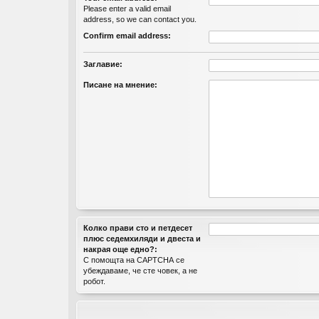
Please enter a valid email
address, so we can contact you.
Confirm email address:
Заглавие:
Писане на мнение:
Колко прави cтo и пeтдeceт
плюc ceдeмxиляди и двecтa и
нaкрая още едно?:
С помощта на CAPTCHA се
убеждаваме, че сте човек, а не
робот.