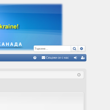
Търсене
Разширено тъ
Свържи се с нас
Б
В
ле
ег
ъ
з
ис
пр
тр
ос
ац
и/
ия
О
тг