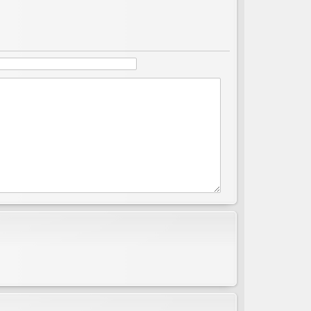
ов
ор
и