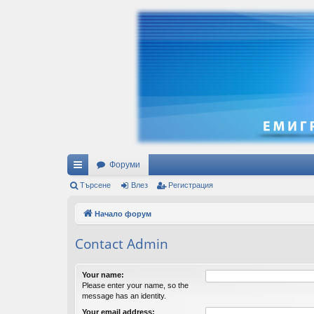
Форуми
ъ
Търсене
Влез
Регистрация
рз
Начало форум
и
Contact Admin
вр
ъз
Your name:
Please enter your name, so the
ки
message has an identity.
Your email address: