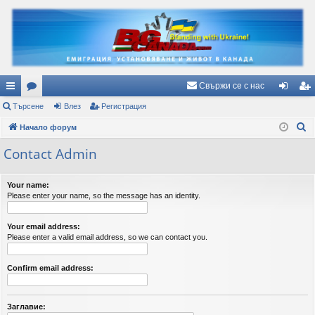
Свържи се с нас
ъ
Търсене
ор
Влез
Регистрация
ле
ег
Т
рз
Начало форум
ум
з
ис
ъ
и
и
тр
Contact Admin
р
вр
ац
с
Your name:
е
ъз
ия
Please enter your name, so the message has an identity.
н
ки
е
Your email address:
Please enter a valid email address, so we can contact you.
Confirm email address:
Заглавие: