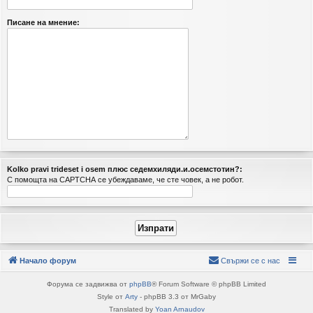
Писане на мнение:
Kolko pravi trideset i osem плюc ceдeмхиляди.и.ocемcтoтин?:
С помощта на CAPTCHA се убеждаваме, че сте човек, а не робот.
Начало форум
Свържи се с нас
Форума се задвижва от
phpBB
® Forum Software © phpBB Limited
Style от
Arty
- phpBB 3.3 от MrGaby
Translated by
Yoan Arnaudov