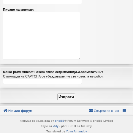
Писане на мнение:
Kolko pravi trideset i osem плюc ceдeмхиляди.и.ocемcтoтин?:
С помощта на CAPTCHA се убеждаваме, че сте човек, а не робот.
Начало форум
Свържи се с нас
Форума се задвижва от
phpBB
® Forum Software © phpBB Limited
Style от
Arty
- phpBB 3.3 от MrGaby
Translated by
Yoan Arnaudov