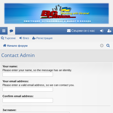
Свържи се с нас
ъ
Търсене
ор
Влез
Регистрация
ле
ег
Т
рз
Начало форум
ум
з
ис
ъ
и
и
тр
Contact Admin
р
вр
ац
с
Your name:
е
ъз
ия
Please enter your name, so the message has an identity.
н
ки
е
Your email address:
Please enter a valid email address, so we can contact you.
Confirm email address:
Заглавие: