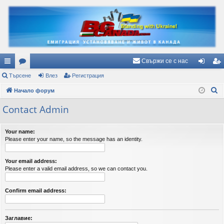
Свържи се с нас
ъ
Търсене
ор
Влез
Регистрация
ле
ег
Т
рз
Начало форум
ум
з
ис
ъ
и
и
тр
Contact Admin
р
вр
ац
с
Your name:
е
ъз
ия
Please enter your name, so the message has an identity.
н
ки
е
Your email address:
Please enter a valid email address, so we can contact you.
Confirm email address:
Заглавие: