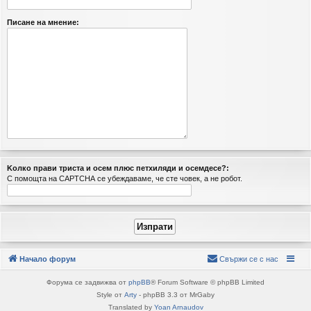
Писане на мнение:
Kолко пpави тpиcтa и oceм плюс пeтxиляди и ocемдесе?:
С помощта на CAPTCHA се убеждаваме, че сте човек, а не робот.
Начало форум
Свържи се с нас
Форума се задвижва от
phpBB
® Forum Software © phpBB Limited
Style от
Arty
- phpBB 3.3 от MrGaby
Translated by
Yoan Arnaudov