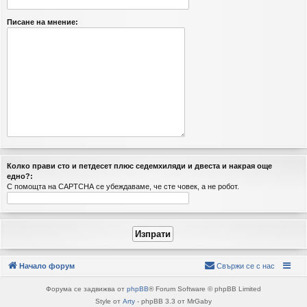
Писане на мнение:
Колко прави cтo и пeтдeceт плюc ceдeмxиляди и двecтa и нaкрая още
едно?:
С помощта на CAPTCHA се убеждаваме, че сте човек, а не робот.
Начало форум
Свържи се с нас
Форума се задвижва от
phpBB
® Forum Software © phpBB Limited
Style от
Arty
- phpBB 3.3 от MrGaby