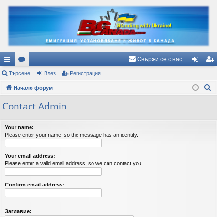
Свържи се с нас
ъ
Търсене
ор
Влез
Регистрация
ле
ег
Т
рз
Начало форум
ум
з
ис
ъ
и
и
тр
Contact Admin
р
вр
ац
с
Your name:
е
ъз
ия
Please enter your name, so the message has an identity.
н
ки
е
Your email address:
Please enter a valid email address, so we can contact you.
Confirm email address:
Заглавие: