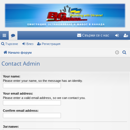
Свържи се с нас
ъ
Търсене
ор
Влез
Регистрация
ле
ег
Т
рз
Начало форум
ум
з
ис
ъ
и
и
тр
Contact Admin
р
вр
ац
с
Your name:
е
ъз
ия
Please enter your name, so the message has an identity.
н
ки
е
Your email address:
Please enter a valid email address, so we can contact you.
Confirm email address:
Заглавие: