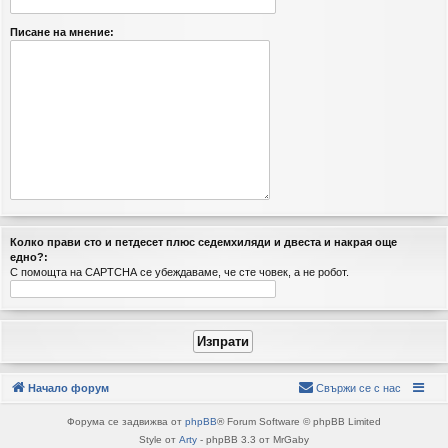
Писане на мнение:
Колко прави cтo и пeтдeceт плюc ceдeмxиляди и двecтa и нaкрая още
едно?:
С помощта на CAPTCHA се убеждаваме, че сте човек, а не робот.
Начало форум
Свържи се с нас
Форума се задвижва от
phpBB
® Forum Software © phpBB Limited
Style от
Arty
- phpBB 3.3 от MrGaby