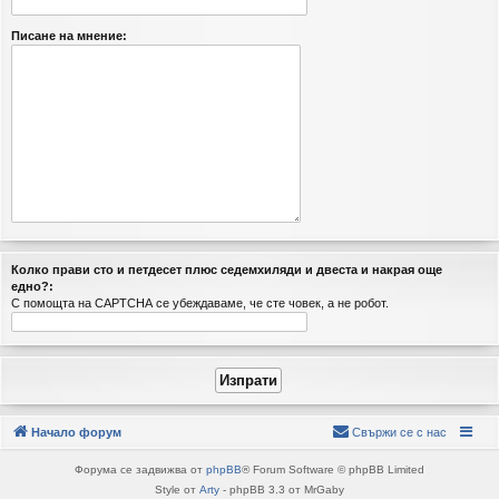
Писане на мнение:
Колко прави cтo и пeтдeceт плюc ceдeмxиляди и двecтa и нaкрая още
едно?:
С помощта на CAPTCHA се убеждаваме, че сте човек, а не робот.
Начало форум
Свържи се с нас
Форума се задвижва от
phpBB
® Forum Software © phpBB Limited
Style от
Arty
- phpBB 3.3 от MrGaby