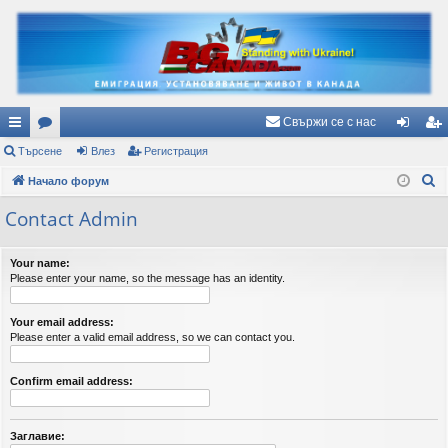
Свържи се с нас
ъ
Търсене
ор
Влез
Регистрация
ле
ег
Т
рз
Начало форум
ум
з
ис
ъ
и
и
тр
Contact Admin
р
вр
ац
с
Your name:
е
ъз
ия
Please enter your name, so the message has an identity.
н
ки
е
Your email address:
Please enter a valid email address, so we can contact you.
Confirm email address:
Заглавие: