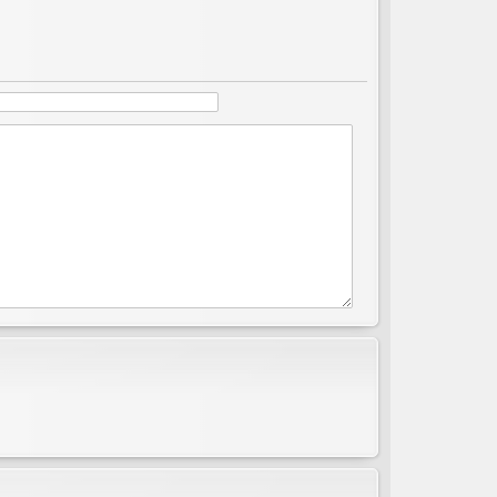
ов
ор
и