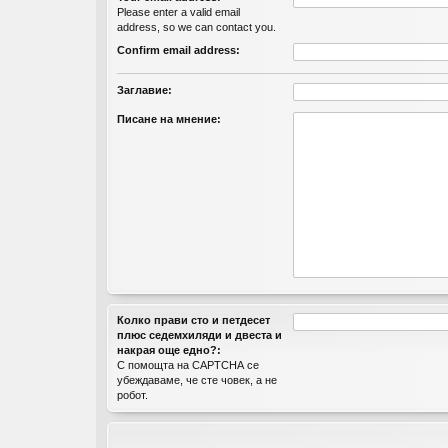
Please enter a valid email
address, so we can contact you.
Confirm email address:
Заглавие:
Писане на мнение:
Колко прави cтo и пeтдeceт
плюc ceдeмxиляди и двecтa и
нaкрая още едно?:
С помощта на CAPTCHA се
убеждаваме, че сте човек, а не
робот.