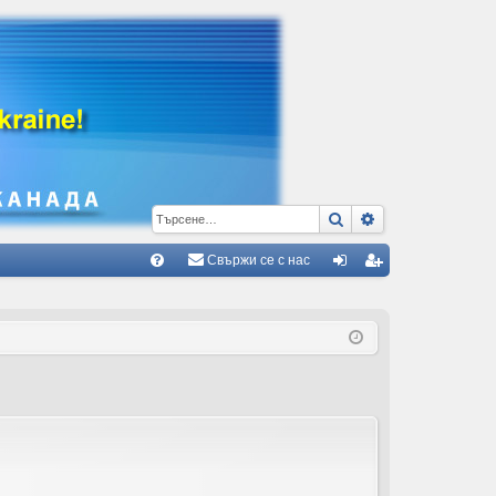
Търсене
Разширено тъ
Свържи се с нас
Б
В
ле
ег
ъ
з
ис
пр
тр
ос
ац
и/
ия
О
тг