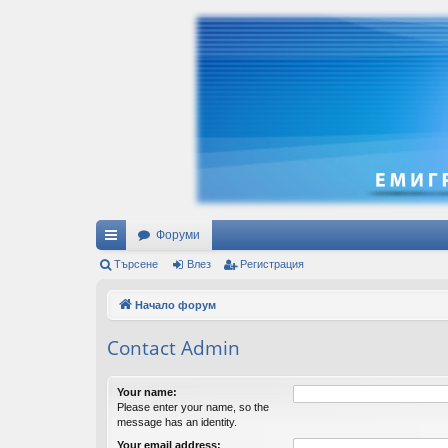
Форуми
ъ
Търсене
Влез
Регистрация
рз
Начало форум
и
Contact Admin
вр
ъз
Your name:
Please enter your name, so the
ки
message has an identity.
Your email address: